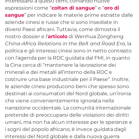
interessarsi a questi temi, coniando nuove
espressioni come “
coltan di sangue
” e “
oro di
sangue
” per indicare le materie prime estratte dalle
aziende cinesi e russe che si sono insediate in
diversi Paesi africani. Tuttavia, come dimostra il
nostro dossier e l’
articolo
di Wenhua Zongheng
China-Africa Relations in the Belt and Road Era
, la
politica e gli interessi cinesi sono in netto contrasto
con l’agenda per la RDC guidata dal FMI, in quanto
la Cina cerca di “mantenere la lavorazione dei
minerali e dei metalli all’interno della RDC e
costruire una base industriale per il Paese”. Inoltre,
le aziende cinesi producono beni che spesso sono
destinati ai consumatori del Nord globale, un’ironia
che viene convenientemente ignorata nella
narrazione occidentale. La comunità internazionale
pretende di preoccuparsi delle violazioni dei diritti
umani, ma non ha alcun interesse per le speranze e
i sogni del popolo africano; è invece guidata dagli
interessi del Nord globale e dalla nuova guerra