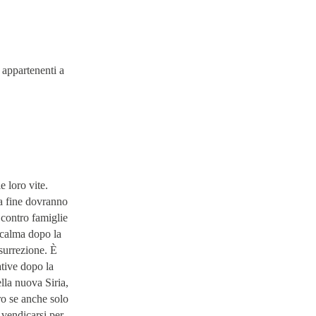
 appartenenti a
 loro vite.
la fine dovranno
a contro famiglie
a calma dopo la
surrezione. È
tive dopo la
lla nuova Siria,
ro se anche solo
i vendicarsi per