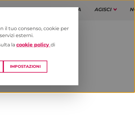
PAP!
PROGRAMMA
AGISCI
N
n il tuo consenso, cookie per
rvizi esterni.
E
DAI TERRITORI
ESTERO
sulta la
cookie policy
di
IMPOSTAZIONI