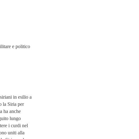
litare e politico
iriani in esilio a
 la Siria per
ia ha anche
guito lungo
ere i curdi nel
ono uniti alla