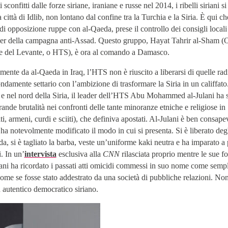
 sconfitti dalle forze siriane, iraniane e russe nel 2014, i ribelli siriani s
 città di Idlib, non lontano dal confine tra la Turchia e la Siria. È qui c
di opposizione ruppe con al-Qaeda, prese il controllo dei consigli locali
er della campagna anti-Assad. Questo gruppo, Hayat Tahrir al-Sham (
O
ne del Levante
, o HTS), è ora al comando a Damasco.
amente da al-Qaeda in Iraq, l’HTS non è riuscito a liberarsi di quelle rad
damente settario con l’ambizione di trasformare la Siria in un califfato
q e nel nord della Siria, il leader dell’HTS Abu Mohammed al-Julani ha 
ande brutalità nei confronti delle tante minoranze etniche e religiose in 
ti, armeni, curdi e sciiti), che definiva apostati. Al-Julani è ben consape
ha notevolmente modificato il modo in cui si presenta. Si è liberato degli
a, si è tagliato la barba, veste un’uniforme kaki neutra e ha imparato a 
. In un’
intervista
esclusiva alla
CNN
rilasciata proprio mentre le sue 
ni ha ricordato i passati atti omicidi commessi in suo nome come semp
come se fosse stato addestrato da una società di pubbliche relazioni. Non
autentico democratico siriano.