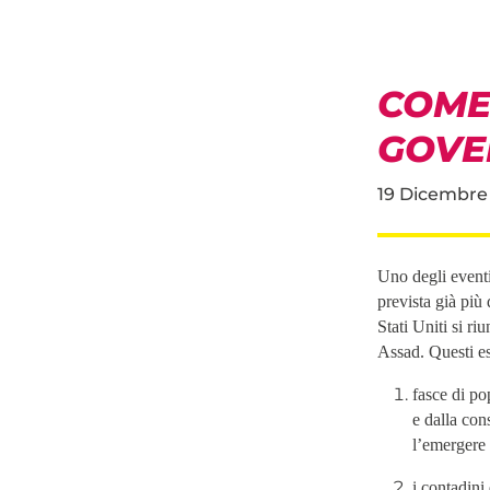
COME
GOVER
19 Dicembre
Uno degli eventi
prevista già più 
Stati Uniti si ri
Assad. Questi ese
fasce di po
e dalla con
l’emergere 
i contadini