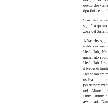
quello che viene
tipo finisce con
Senza distoglier
significa questo
zone del Sahel i
1. Israele
. Appr
militari siriane 
Hezbollah). Nell
aumentato i bomba
Hezbollah. Israe
il leader di lun
Hezbollah era ra
usciva da Idlib d
per demoralizza
nelle Alture del
Unite (istituita 
avvicinati a Da