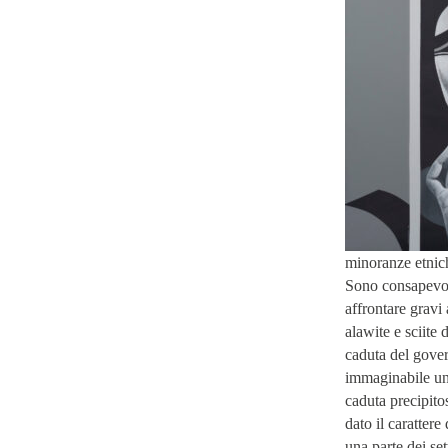
minoranze etnich
Sono consapevoli
affrontare gravi 
alawite e sciite 
caduta del gover
immaginabile un 
caduta precipito
dato il caratter
una parte dei set