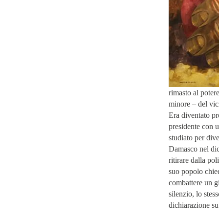
rimasto al poter
minore – del vic
Era diventato pr
presidente con u
studiato per div
Damasco nel dic
ritirare dalla po
suo popolo chied
combattere un gi
silenzio, lo stes
dichiarazione s