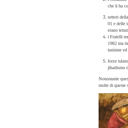
che li ha co
settori del
01 e delle 
erano tenuti
i Fratelli 
1982 ma rie
tunisine ed
forze islam
jihadismo d
Nonostante quest
molte di queste s