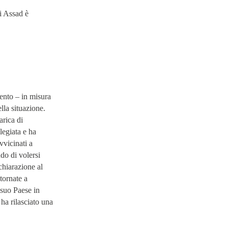
i Assad è
mento – in misura
lla situazione.
arica di
legiata e ha
vvicinati a
do di volersi
chiarazione al
tornate a
 suo Paese in
 ha rilasciato una