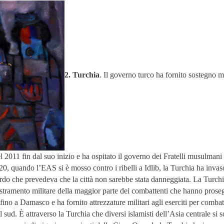
2. Turchia
. Il governo turco ha fornito sostegno mi
el 2011 fin dal suo inizio e ha ospitato il governo dei Fratelli musulmani s
20, quando l’EAS si è mosso contro i ribelli a Idlib, la Turchia ha invaso
do che prevedeva che la città non sarebbe stata danneggiata. La Turch
tramento militare della maggior parte dei combattenti che hanno prose
ino a Damasco e ha fornito attrezzature militari agli eserciti per combatt
sud. È attraverso la Turchia che diversi islamisti dell’Asia centrale si s