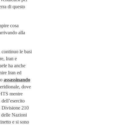
erra di questo
apire cosa
arrivando alla
 continuo le basi
re, Iran e
raele ha anche
nire Iran ed
to
assassinando
eridionale, dove
l’HTS mentre
 dell’esercito
a Divisione 210
 delle Nazioni
cinetto e si sono