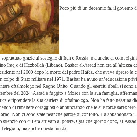
Poco più di un decennio fa, il governo d
e soprattutto grazie al sostegno di Iran e Russia, ma anche al coinvolgi
ino Iraq e di Hezbollah (Libano). Bashar al-Assad non era all’altezza de
esidente nel 2000 dopo la morte del padre Hafez, che aveva ripreso la c
n colpo di Stato militare nel 1971. Bashar ha avuto un’educazione privi
entare oftalmologo nel Regno Unito. Quando gli eserciti ribelli si sono a
embre del 2024, Assad è fuggito a Mosca con la sua famiglia, afferman
litica e riprendere la sua carriera di oftalmologo. Non ha fatto nessuna di
endo di rimanere coraggiosi o annunciando che le sue forze sarebbero 
orno. Non ci sono state neanche parole di conforto. Ha abbandonato il
so silenzio con cui era arrivato al potere. Qualche giorno dopo, al-Assad
u Telegram, ma anche questa timida.