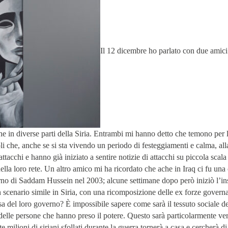
Il 12 dicembre ho parlato con due amici
e in diverse parti della Siria. Entrambi mi hanno detto che temono per le
 che, anche se si sta vivendo un periodo di festeggiamenti e calma, al
attacchi e hanno già iniziato a sentire notizie di attacchi su piccola scal
della loro rete. Un altro amico mi ha ricordato che ache in Iraq ci fu un
no di Saddam Hussein nel 2003; alcune settimane dopo però iniziò l’in
scenario simile in Siria, con una ricomposizione delle ex forze governa
sa del loro governo? È impossibile sapere come sarà il tessuto sociale de
e delle persone che hanno preso il potere. Questo sarà particolarmente ve
te milioni di siriani sfollati durante la guerra tornerà a casa e cercherà d