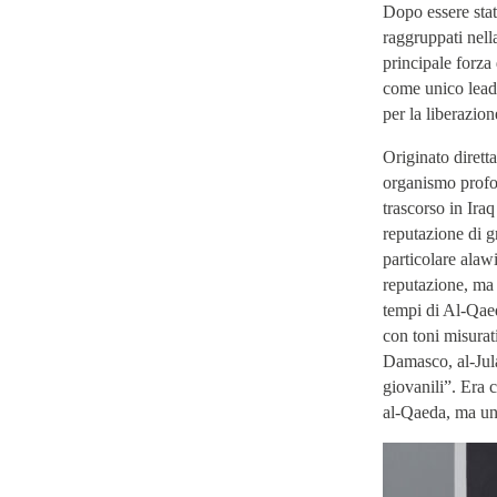
Dopo essere stati
raggruppati nella
principale forza 
come unico lead
per la liberazio
Originato dirett
organismo profon
trascorso in Ira
reputazione di gr
particolare alawi
reputazione, ma 
tempi di Al-Qaed
con toni misurati
Damasco, al-Jula
giovanili”. Era 
al-Qaeda, ma un 