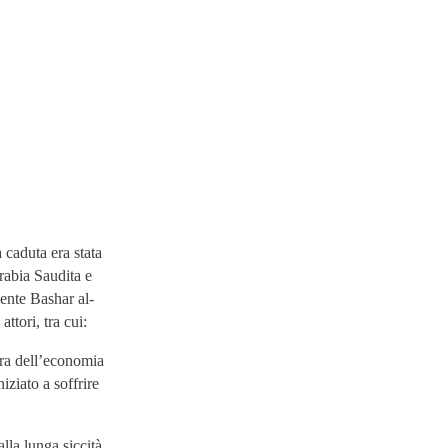
 caduta era stata
Arabia Saudita e
dente Bashar al-
ttori, tra cui:
ura dell’economia
ziato a soffrire
lla lunga siccità