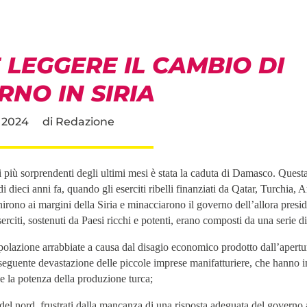
 LEGGERE IL CAMBIO DI
NO IN SIRIA
 2024
di
Redazione
 più sorprendenti degli ultimi mesi è stata la caduta di Damasco. Questa
di dieci anni fa, quando gli eserciti ribelli finanziati da Qatar, Turchia, 
unirono ai margini della Siria e minacciarono il governo dell’allora presi
rciti, sostenuti da Paesi ricchi e potenti, erano composti da una serie di a
polazione arrabbiate a causa dal disagio economico prodotto dall’apert
seguente devastazione delle piccole imprese manifatturiere, che hanno ini
e la potenza della produzione turca;
 del nord, frustrati dalla mancanza di una risposta adeguata del governo a