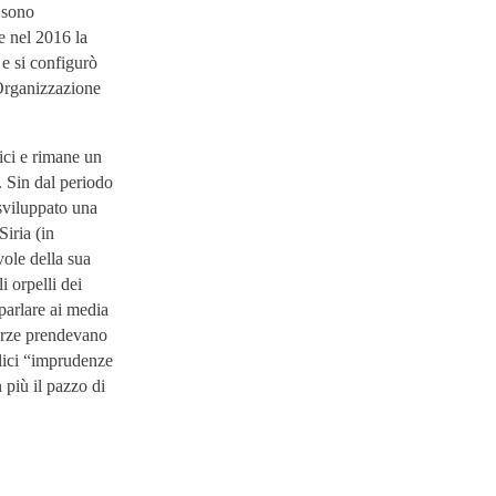
i sono
he nel 2016 la
 e si configurò
rganizzazione
ici e rimane un
. Sin dal periodo
sviluppato una
Siria (in
vole della sua
 orpelli dei
parlare ai media
forze prendevano
lici “imprudenze
 più il pazzo di