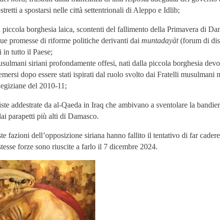
stretti a spostarsi nelle città settentrionali di Aleppo e Idlib;
la piccola borghesia laica, scontenti del fallimento della Primavera di D
sue promesse di riforme politiche derivanti dai
muntadayāt
(forum di dis
 in tutto il Paese;
musulmani siriani profondamente offesi, nati dalla piccola borghesia devot
mersi dopo essere stati ispirati dal ruolo svolto dai Fratelli musulmani n
 egiziane del 2010-11;
iste addestrate da al-Qaeda in Iraq che ambivano a sventolare la bandier
ai parapetti più alti di Damasco.
e fazioni dell’opposizione siriana hanno fallito il tentativo di far cader
tesse forze sono riuscite a farlo il 7 dicembre 2024.