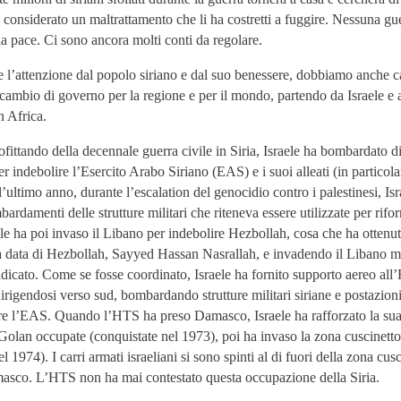
 considerato un maltrattamento che li ha costretti a fuggire. Nessuna gu
 la pace. Ci sono ancora molti conti da regolare.
e l’attenzione dal popolo siriano e dal suo benessere, dobbiamo anche c
 cambio di governo per la regione e per il mondo, partendo da Israele e 
n Africa.
ofittando della decennale guerra civile in Siria, Israele ha bombardato di
per indebolire l’Esercito Arabo Siriano (EAS) e i suoi alleati (in particola
’ultimo anno, durante l’escalation del genocidio contro i palestinesi, Is
rdamenti delle strutture militari che riteneva essere utilizzate per rifor
le ha poi invaso il Libano per indebolire Hezbollah, cosa che ha ottenu
ga data di Hezbollah, Sayyed Hassan Nasrallah, e invadendo il Libano m
dicato. Come se fosse coordinato, Israele ha fornito supporto aereo al
irigendosi verso sud, bombardando strutture militari siriane e postazioni
re l’EAS. Quando l’HTS ha preso Damasco, Israele ha rafforzato la su
 Golan occupate (conquistate nel 1973), poi ha invaso la zona cuscinetto
nel 1974). I carri armati israeliani si sono spinti al di fuori della zona cus
masco. L’HTS non ha mai contestato questa occupazione della Siria.