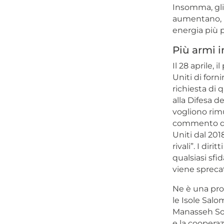
Insomma, gli 
aumentano, m
energia più p
Più armi i
Il 28 aprile,
Uniti di forni
richiesta di 
alla Difesa d
vogliono rimu
commento di 
Uniti dal 201
rivali”. I di
qualsiasi sfi
viene sprecat
Ne è una prov
le Isole Salo
Manasseh So
e la cooperaz