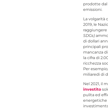
prodotte dal 
emissioni.
La volgarità 
2019, le Naz
raggiungere g
SDGs)
ammonta
di dollari an
principali p
mancanza di 
la cifra di 2
ricchezza soc
Per esempio, 
miliaredi di do
Nel 2021, il 
investito
sol
pulita ed eff
energetiche n
investimento 