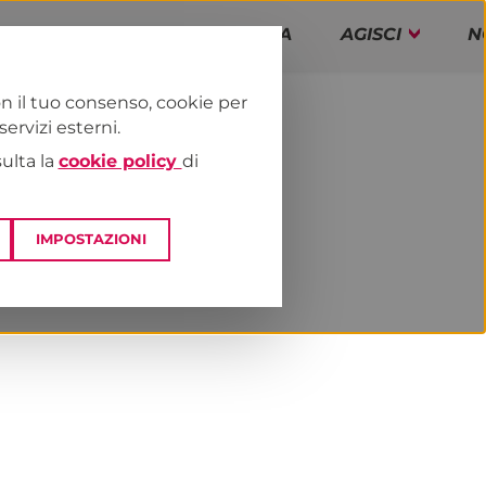
PAP!
PROGRAMMA
AGISCI
N
n il tuo consenso, cookie per
rvizi esterni.
E
DAI TERRITORI
ESTERO
sulta la
cookie policy
di
IMPOSTAZIONI