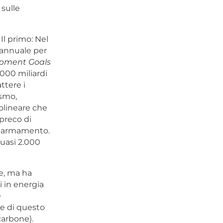
 sulle
Il primo: Nel
 annuale per
opment Goals
.000 miliardi
ttere i
ismo,
olineare che
spreco di
 di armamento.
uasi 2.000
re, ma ha
i in energia
e
te di questo
carbone).