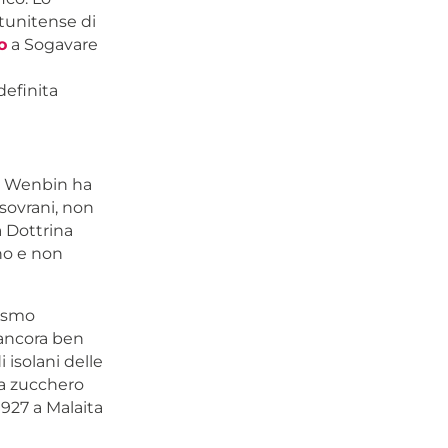
tunitense di
o
a Sogavare
efinita
ng Wenbin ha
 sovrani, non
la Dottrina
no e non
lismo
 ancora ben
i isolani delle
da zucchero
1927 a Malaita