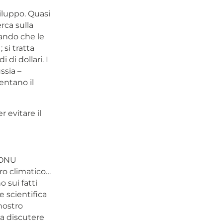
iluppo. Quasi
rca sulla
ando che le
 si tratta
di dollari. I
ssia –
entano il
 evitare il
l’ONU
ro climatico…
 sui fatti
 scientifica
nostro
da discutere