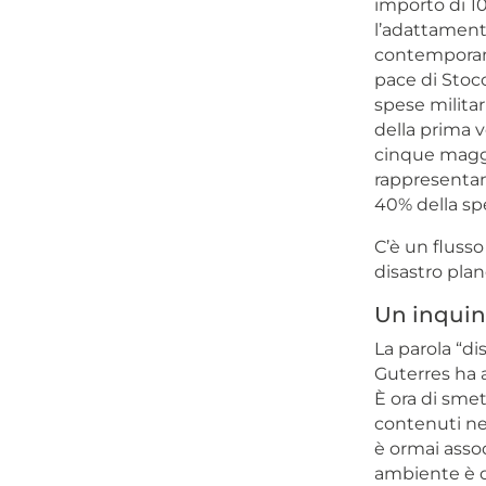
importo di 10
l’adattamento
contemporanea
pace di Stoc
spese militari
della prima v
cinque maggio
rappresentano
40% della spe
C’è un flusso
disastro plan
Un inqui
La parola “di
Guterres ha 
È ora di smet
contenuti ne
è ormai assod
ambiente è de