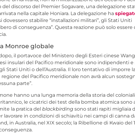
o del discorso del Premier Sogavare, una delegazione sta
è arrivata nella capitale Honiara. La delegazione ha
spiegat
i dovessero stabilire “installazioni militari”, gli Stati Uniti
bero di conseguenza”. Questa reazione può solo essere d
ia.
na Monroe globale
 dopo, il portavoce del Ministero degli Esteri cinese Wa
Paesi insulari del Pacifico meridionale sono indipendenti e
li Stati Uniti o dell’Australia. Il loro tentativo di imporre 
 regione del Pacifico meridionale non avrà alcun sosteg
essuna parte”.
omone hanno una lunga memoria della storia del colonia
ritannico, le cicatrici dei test della bomba atomica sono
mite la pratica del
blackbirding
sono stati rapiti migliaia d
 lavorare in condizioni di schiavitù nei campi di canna 
d, in Australia, nel XIX secolo; la Ribellione di Kwaio del 
a conseguenza.