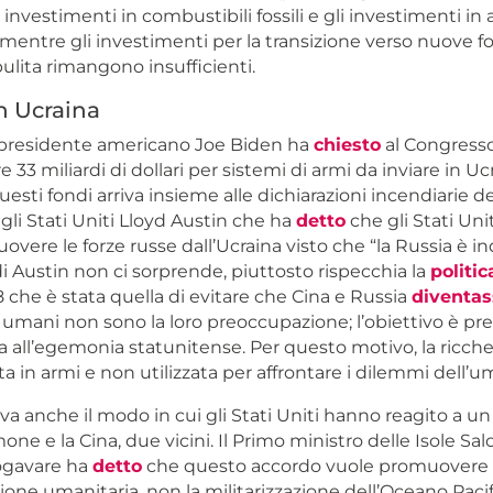
investimenti in combustibili fossili e gli investimenti in 
entre gli investimenti per la transizione verso nuove f
ulita rimangono insufficienti.
n Ucraina
 il presidente americano Joe Biden ha
chiesto
al Congresso
re 33 miliardi di dollari per sistemi di armi da inviare in Uc
questi fondi arriva insieme alle dichiarazioni incendiarie d
egli Stati Uniti Lloyd Austin che ha
detto
che gli Stati Uni
overe le forze russe dall’Ucraina visto che “la Russia è ind
Austin non ci sorprende, piuttosto rispecchia la
politic
8 che è stata quella di evitare che Cina e Russia
diventas
ritti umani non sono la loro preoccupazione; l’obiettivo è pr
da all’egemonia statunitense. Per questo motivo, la ricche
a in armi e non utilizzata per affrontare i dilemmi dell’u
a anche il modo in cui gli Stati Uniti hanno reagito a u
mone e la Cina, due vicini. Il Primo ministro delle Isole S
gavare ha
detto
che questo accordo vuole promuovere 
ione umanitaria, non la militarizzazione dell’Oceano Pacif