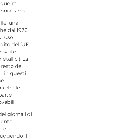
 guerra
lonialismo.
ile, una
he dal 1970
di uso
dito dell’UE-
 dovuto
etallici). La
 resto del
i in questi
he
ra che le
parte
vabili.
i giornali di
amente
ché
ruggendo il