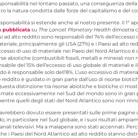
sponsabilità nel lontano passato, una conseguenza della
ro la natura condotta dalle forze del capitalismo e del co
ponsabilità si estende anche al nostro presente. Il 1° apr
a
pubblicata
su
The Lancet Planetary Health
dimostra c
esi ad alto reddito sono responsabili del 74% dell’eccesso 
teriale, principalmente gli USA (27%) e i Paesi ad alto red
eccesso di uso di materiale nei Paesi del Nord Atlantico è
orse abiotiche (combustibili fossili, metalli e minerali non m
sabile del 15% dell’eccesso di uso globale di materiali e il
 è responsabile solo dell’8%. L’uso eccessivo di material
 reddito è guidato in gran parte dall’uso di risorse biotic
uesta distinzione tra risorse abiotiche e biotiche ci most
umate eccessivamente nel Sud del mondo sono in gran 
mentre quelli degli stati del Nord Atlantico sono non rinno
 avrebbero dovuto essere presentati sulle prime pagine de
o, in particolare nel Sud globale, e i suoi risultati ampi
canali televisivi. Ma a malapena sono stati accennati. Per
he i Paesi del Nord Atlantico ad alto reddito stanno dist