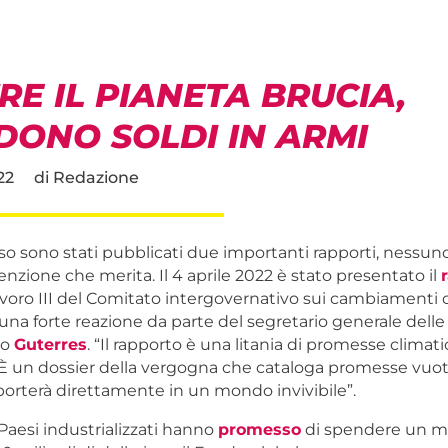
E IL PIANETA BRUCIA,
DONO SOLDI IN ARMI
22
di
Redazione
so sono stati pubblicati due importanti rapporti, nessun
tenzione che merita. Il 4 aprile 2022 è stato presentato il
voro III del Comitato intergovernativo sui cambiamenti c
una forte reazione da parte del segretario generale delle
io
Guterres
. “Il rapporto è una litania di promesse climat
 un dossier della vergogna che cataloga promesse vuot
porterà direttamente in un mondo invivibile”.
 Paesi industrializzati hanno
promesso
di spendere un 