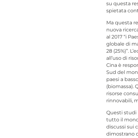
su questa re
spietata cont
Ma questa res
nuova ricerc
al 2017 “i Pa
globale di ma
28 (25%)”. L’
all’uso di ris
Cina è respon
Sud del mondo
paesi a basso
(biomassa). Q
risorse cons
rinnovabili, 
Questi studi
tutto il mond
discussi sui 
dimostrano c