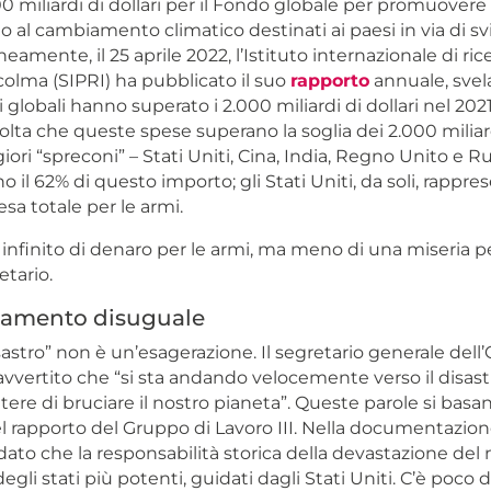
0 miliardi di dollari per il Fondo globale per promuovere
 al cambiamento climatico destinati ai paesi in via di sv
mente, il 25 aprile 2022, l’Istituto internazionale di rice
colma (SIPRI) ha pubblicato il suo
rapporto
annuale, svel
 globali hanno superato i 2.000 miliardi di dollari nel 2021;
olta che queste spese superano la soglia dei 2.000 miliardi 
ri “spreconi” – Stati Uniti, Cina, India, Regno Unito e Ru
 il 62% di questo importo; gli Stati Uniti, da soli, rappres
sa totale per le armi.
 infinito di denaro per le armi, ma meno di una miseria per
etario.
namento disuguale
sastro” non è un’esagerazione. Il segretario generale del
avvertito che “si sta andando velocemente verso il disast
tere di bruciare il nostro pianeta”. Queste parole si basano
l rapporto del Gruppo di Lavoro III. Nella documentazione
ato che la responsabilità storica della devastazione del 
gli stati più potenti, guidati dagli Stati Uniti. C’è poco 