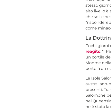
stesso giorn
alto livello 
che se i cines
“rispondereb
come minacc
La Dottri
Pochi giorni
reagito
: “I 
un cortile deg
Monroe nella
porterà da n
Le Isole Sal
australiano-b
presenti. Tra
Salomone per
nel Queenslan
ne è stata l