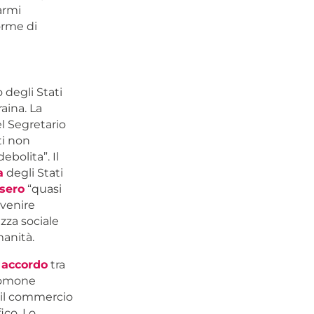
armi
orme di
 degli Stati
raina. La
el Segretario
ti non
ebolita”. Il
a
degli Stati
sero
“quasi
evenire
zza sociale
manità.
n
accordo
tra
alomone
il commercio
ico. Lo