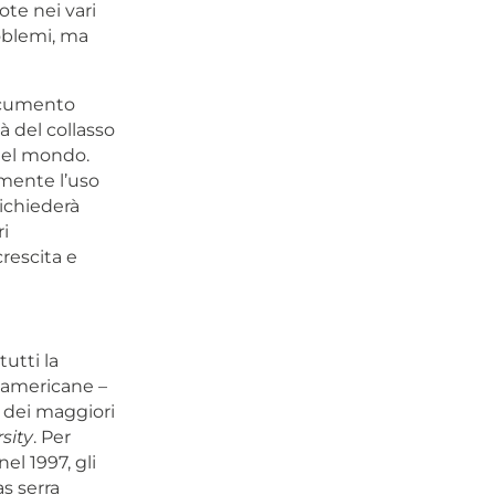
te nei vari
oblemi, ma
documento
à del collasso
 del mondo.
lmente l’uso
richiederà
i
crescita e
tutti la
e americane –
 dei maggiori
sity
. Per
nel 1997, gli
s serra