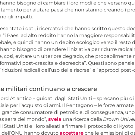
 hanno bisogno di cambiare i loro modi e che versano quo
ttamento per aiutare paesi che non stanno creando i pr
no gli impatti.
esentato i dati, i ricercatori che hanno scritto questo 
“i Paesi ad alto reddito hanno la maggiore responsabilit
obale, e quindi hanno un debito ecologico verso il resto
hanno bisogno di prendere l’iniziativa per ridurre radica
 e, così, evitare un ulteriore degrado, che probabilmente 
formativi post-crescita e decrescita”. Questi sono pensier
“riduzioni radicali dell’uso delle risorse” e “approcci post-
e militari continuano a crescere
Nord Atlantico – guidati dagli Stati Uniti – sprecano più di 
iale per l’acquisto di armi. Il Pentagono – le forze armat
iù grande consumatore di petrolio e, di conseguenza, uno
gas serra del mondo”,
svela
una ricerca della
Brown Univer
 Stati Uniti e i loro alleati a firmare il protocollo di Kyoto 
i dell’ONU hanno dovuto
accettare
che le emissioni di ga