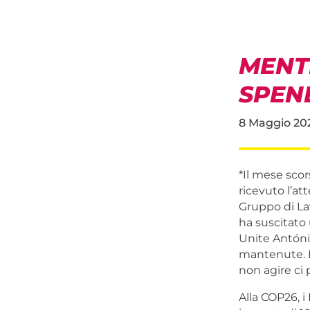
MENTR
SPEN
8 Maggio 20
*
Il mese scor
ricevuto l’at
Gruppo di La
ha suscitato 
Unite Antón
mantenute. È
non agire ci 
Alla COP26, i