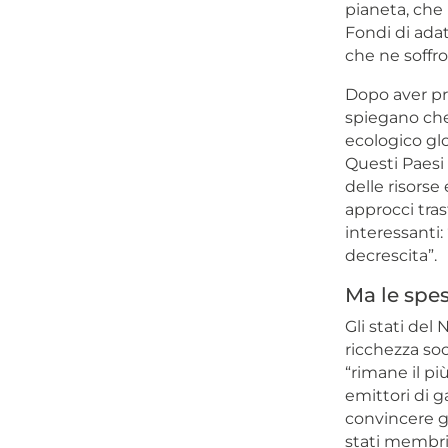
pianeta, che
Fondi di ada
che ne soffro
Dopo aver pr
spiegano che 
ecologico gl
Questi Paesi 
delle risorse
approcci tras
interessanti: 
decrescita”.
Ma le spes
Gli stati del 
ricchezza soc
“rimane il p
emittori di 
convincere gli
stati membr