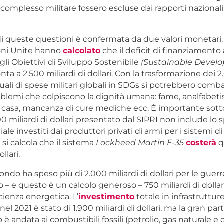
complesso militare fossero escluse dai rapporti nazionali
di queste questioni è confermata da due valori monetari. 
ioni Unite hanno
calcolato
che il deficit di finanziamento
li Obiettivi di Sviluppo Sostenibile
(Sustainable Devel
 a 2.500 miliardi di dollari. Con la trasformazione dei 2
nuali di spese militari globali in SDGs si potrebbero comba
roblemi che colpiscono la dignità umana: fame, analfabet
casa, mancanza di cure mediche ecc. È importante sott
.000 miliardi di dollari presentato dal SIPRI non include lo 
iale investiti dai produttori privati di armi per i sistemi
si calcola che il sistema
Lockheed Martin F-35
costerà
q
llari.
mondo ha speso più di 2.000 miliardi di dollari per le guer
o – e questo è un calcolo generoso – 750 miliardi di dollar
icienza energetica. L’
investimento
totale in infrastruttur
el 2021 è stato di 1.900 miliardi di dollari, ma la gran par
è andata ai combustibili fossili (petrolio, gas naturale e 