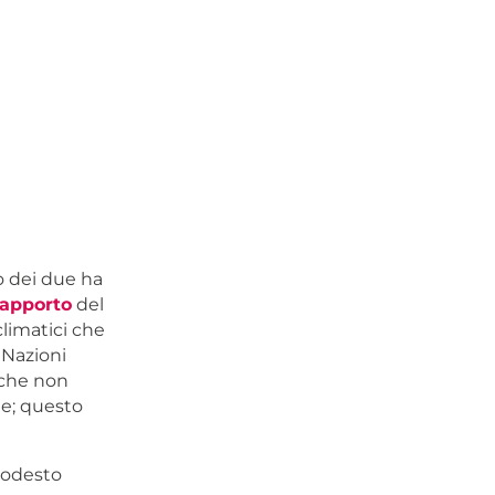
o dei due ha
rapporto
del
limatici che
 Nazioni
iche non
e; questo
modesto