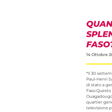
QUAN
SPLEN
FASO
14 Ottobre 2
*
Il 30 settem
Paul-Henri S
di stato a ge
Faso.Questo s
Ouagadougou,
quartier gene
televisione 