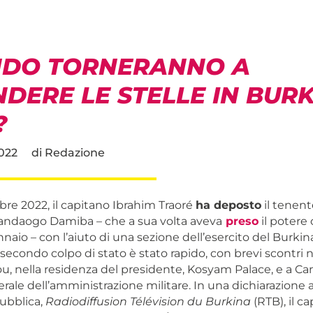
DO TORNERANNO A
DERE LE STELLE IN BUR
?
022
di
Redazione
bre 2022, il capitano Ibrahim Traoré
ha deposto
il tenent
andaogo Damiba – che a sua volta aveva
preso
il potere
nnaio – con l’aiuto di una sezione dell’esercito del Burkin
econdo colpo di stato è stato rapido, con brevi scontri n
 nella residenza del presidente, Kosyam Palace, e a Cam
rale dell’amministrazione militare. In una dichiarazione a
pubblica,
Radiodiffusion Télévision du Burkina
(RTB), il c