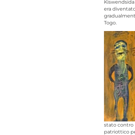
Kiswendsida
era diventato
gradualmente
Togo.
stato contro
patriottico p