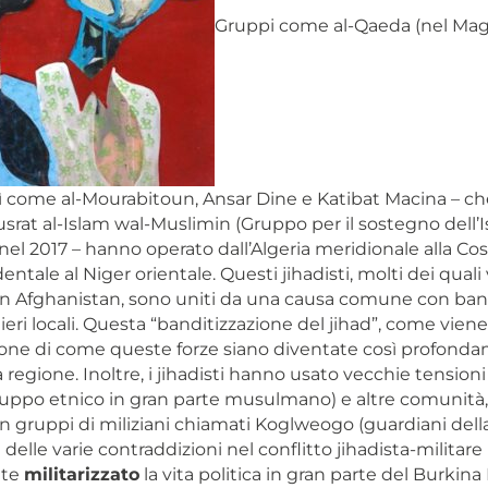
Gruppi come al-Qaeda (nel Ma
ì come al-Mourabitoun, Ansar Dine e Katibat Macina – che
srat al-Islam wal-Muslimin (Gruppo per il sostegno dell’I
l 2017 – hanno operato dall’Algeria meridionale alla Cost
dentale al Niger orientale. Questi jihadisti, molti dei quali
 in Afghanistan, sono uniti da una causa comune con band
ri locali. Questa “banditizzazione del jihad”, come vien
one di come queste forze siano diventate così profond
 regione. Inoltre, i jihadisti hanno usato vecchie tensioni s
ruppo etnico in gran parte musulmano) e altre comunità,
 gruppi di miliziani chiamati Koglweogo (guardiani della
elle varie contraddizioni nel conflitto jihadista-militare
nte
militarizzato
la vita politica in gran parte del Burkina 