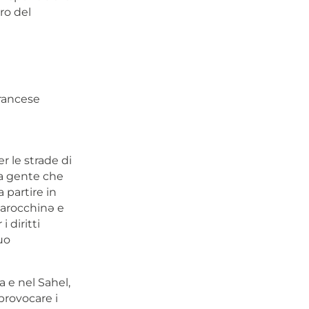
ro del
francese
 le strade di
la gente che
a partire in
 marocchinə e
 diritti
uo
a e nel Sahel,
provocare i