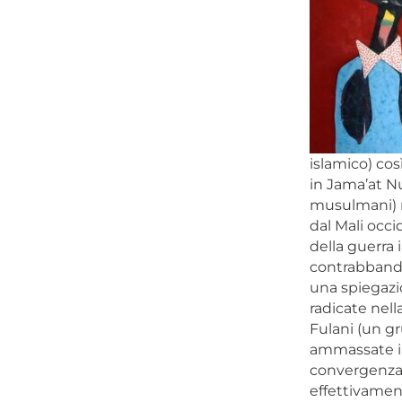
islamico) cos
in Jama’at Nu
musulmani) ne
dal Mali occi
della guerra
contrabbandie
una spiegazi
radicate nella
Fulani (un g
ammassate in
convergenza d
effettivame