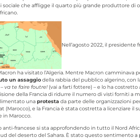
i sociale che affligge il quarto più grande produttore di o
fricano.
Nell’agosto 2022, il presidente 
ron ha visitato l’Algeria. Mentre Macron camminava per
uto un assaggio
della rabbia del pubblico algerino, con 
 –
va te faire foutre!
(vai a farti fottere) – e lo ha costretto 
cisione della Francia di ridurre il numero di visti forniti a
alimentato una
protesta
da parte delle organizzazioni per i
 (Marocco), e la Francia è stata costretta a licenziare il s
 in Marocco.
 anti-francese si sta approfondendo in tutto il Nord Afric
sud del deserto del Sahara. È stato questo sentimento a 