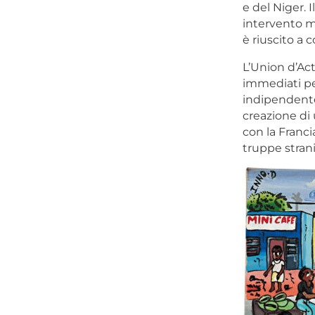
e del Niger. I
intervento mi
è riuscito a c
L’Union d’Ac
immediati pe
indipendente
creazione di u
con la Franci
truppe strani