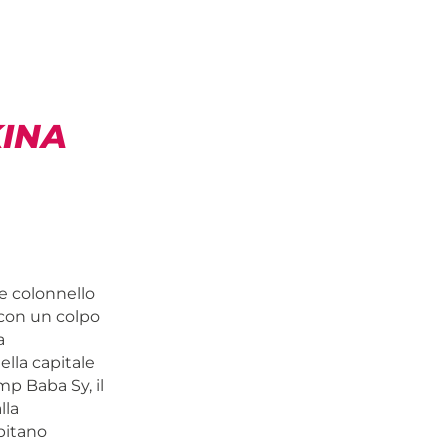
KINA
e colonnello
 con un colpo
a
ella capitale
p Baba Sy, il
lla
apitano