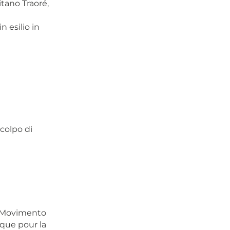
itano Traoré,
 esilio in
colpo di
a Movimento
que pour la