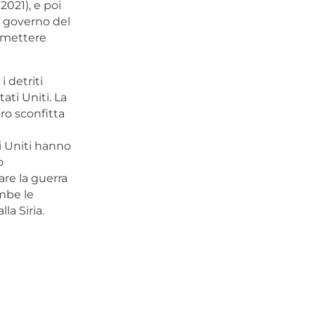
2021), e poi
l governo del
ommettere
i detriti
ati Uniti. La
ro sconfitta
i Uniti hanno
o
are la guerra
mbe le
la Siria.