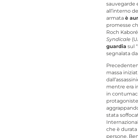
sauvegarde et
all’interno d
armata
è au
promesse che
Roch Kaboré,
Syndicale
(UA
guardia
sul 
segnalata dagl
Precedenteme
massa iniziat
dall’assassin
mentre era in
in contumacia
protagoniste 
aggrappandos
stata soffoca
Internazional
che è durata
persone. Benc