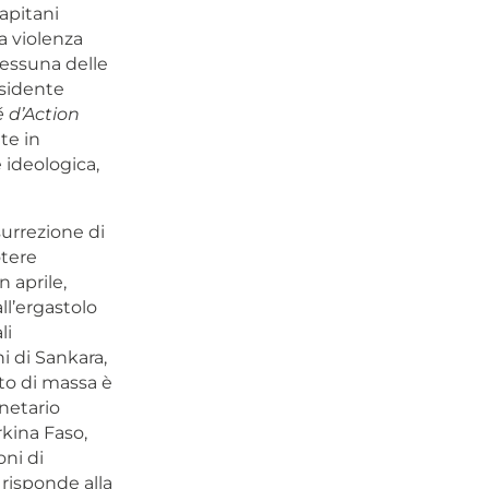
apitani
a violenza
essuna delle
esidente
é d’Action
te in
 ideologica,
urrezione di
otere
n aprile,
ll’ergastolo
li
i di Sankara,
to di massa è
netario
rkina Faso,
oni di
 risponde alla