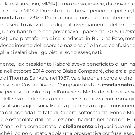
 la restauration,
MPSR) – ma deriva, invece, da giovani c
ello stesso MPSR. Durante il suo breve periodo al potere, l
mentata
del
23% e Damiba non è riuscito a mantenere n
 l’esercito aveva fatto dopo il rovesciamento dell’ex pr
 un ex banchiere che governava il paese dal 2015.
L’Unit
S), una piattaforma di sei sindacati in Burkina Faso, met
“decadimento dell’esercito nazionale” e la sua confusione
i alti salari che i golpisti si sono assegnati.
nte, l’ex presidente Kaboré aveva beneficiato di un’ins
a nell’ottobre 2014 contro Blaise Compaoré, che era al p
io di Thomas Sankara nel 1987. Vale la pena ricordare che i
 esilio in Costa d’Avorio, Compaoré è stato
condannato
a
 per il suo ruolo in quell’omicidio. Molte delle forze socia
delle rivolte di massa erano scese in piazza con immagin
i al suo sogno socialista. La promessa di quel movimen
ta dall’agenda limitata di Kaboré, soffocata dal Fondo Mo
e e ostacolata dall’insurrezione jihadista nel nord del Bu
 7 anni e ha comportato lo
sfollamento
di quasi due mili
hé il colpo di stato abbia una prospettiva confusa, esso