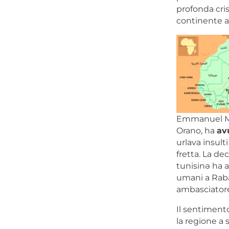
profonda cris
continente a
Emmanuel Mac
Orano, ha
av
urlava insulti
fretta. La de
tunisinə ha 
umani a Rabat
ambasciatore
Il sentimento
la regione a 