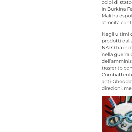
colpi di stat
in Burkina Fa
Mali ha espul
atrocità contro
Negli ultimi d
prodotti dall
NATO ha incor
nella guerra 
dell’amminist
trasferito co
Combattente I
anti-Gheddafi
direzioni, me