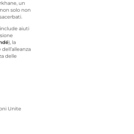
arkhane, un
non solo non
esacerbati.
include aiuti
sione
ndé
), la
e dell’alleanza
za delle
oni Unite