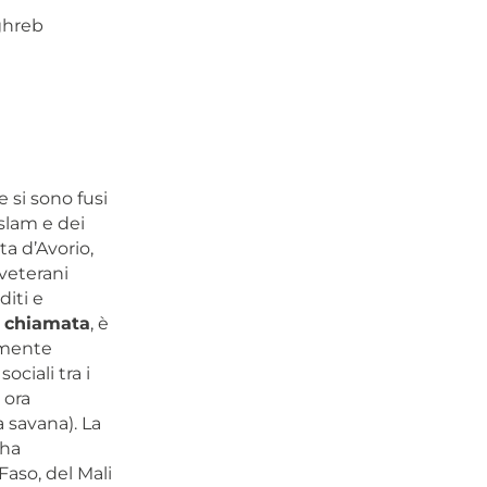
ghreb
 si sono fusi
slam e dei
a d’Avorio,
 veterani
iti e
e
chiamata
, è
amente
ociali tra i
 ora
 savana). La
 ha
Faso, del Mali