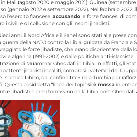
o in Mali (agosto 2020 e maggio 2021), Guinea (settembre 
so (gennaio 2022 e settembre 2022). Nel febbraio 2022, i
so l’esercito francese,
accusando
le forze francesi di c
 i civili e di collusione con gli insorti jihadisti.
ieci anni, il Nord Africa e il Sahel sono stati alle prese con 
a guerra della NATO contro la Libia, guidata da Francia e St
aggiato le forze jihadiste, che erano disorientate dalla lo
civile algerina (1991-2002) e dalle politiche anti-islamiste
razione di Muammar Gheddafi in Libia. In effetti, gli Stat
mbattenti jihadisti incalliti, compresi i veterani del Grupp
slamico Libico, dal confine tra Siria e Turchia per rafforz
. Questa cosiddetta “linea dei topi”
si è mossa
in entra
ntre jihadisti e armi tornavano dalla Libia post-Gheddafi al