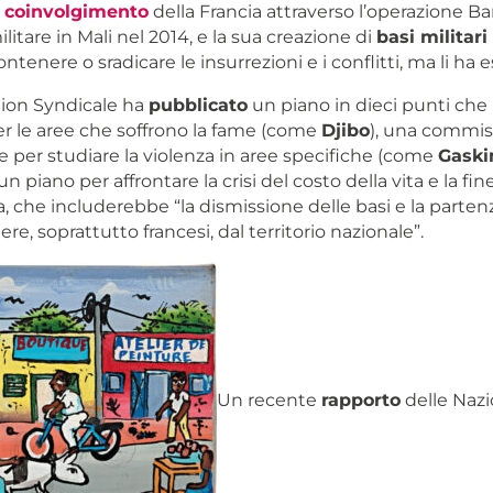
l
coinvolgimento
della Francia
attraverso l’operazione B
litare in Mali nel 2014, e la sua creazione di
basi militari
ontenere o sradicare le insurrezioni e i conflitti, ma li ha 
tion Syndicale ha
pubblicato
un piano in dieci punti che 
r le aree che soffrono la fame (come
Djibo
), una commis
 per studiare la violenza in aree specifiche (come
Gaski
n piano per affrontare la crisi del costo della vita e la fin
a, che includerebbe “la dismissione delle basi e la parten
ere, soprattutto francesi, dal territorio nazionale”.
Un recente
rapporto
delle Nazi