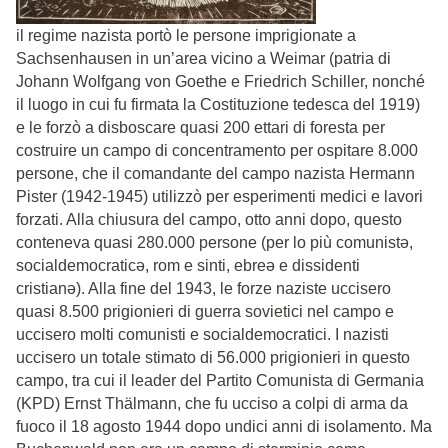
il regime nazista portò le persone imprigionate a
Sachsenhausen in un’area vicino a Weimar (patria di
Johann Wolfgang von Goethe e Friedrich Schiller, nonché
il luogo in cui fu firmata la Costituzione tedesca del 1919)
e le forzò a disboscare quasi 200 ettari di foresta per
costruire un campo di concentramento per ospitare 8.000
persone, che il comandante del campo nazista Hermann
Pister (1942-1945) utilizzò per esperimenti medici e lavori
forzati. Alla chiusura del campo, otto anni dopo, questo
conteneva quasi 280.000 persone (per lo più comunistə,
socialdemocraticə, rom e sinti, ebreə e dissidenti
cristianə). Alla fine del 1943, le forze naziste uccisero
quasi 8.500 prigionieri di guerra sovietici nel campo e
uccisero molti comunisti e socialdemocratici. I nazisti
uccisero un totale stimato di 56.000 prigionieri in questo
campo, tra cui il leader del Partito Comunista di Germania
(KPD) Ernst Thälmann, che fu ucciso a colpi di arma da
fuoco il 18 agosto 1944 dopo undici anni di isolamento. Ma