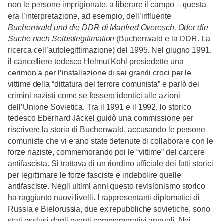
non le persone imprigionate, a liberare il campo – questa
era l’interpretazione, ad esempio, dell’influente
Buchenwald und die DDR di Manfred Overesch. Oder die
Suche nach Selbstlegitimation
(Buchenwald e la DDR. La
ricerca dell’autolegittimazione) del 1995. Nel giugno 1991,
il cancelliere tedesco Helmut Kohl presiedette una
cerimonia per l’installazione di sei grandi croci per le
vittime della “dittatura del terrore comunista” e parlò dei
crimini nazisti come se fossero identici alle azioni
dell’Unione Sovietica. Tra il 1991 e il 1992, lo storico
tedesco Eberhard Jäckel guidò una commissione per
riscrivere la storia di Buchenwald, accusando le persone
comuniste che vi erano state detenute di collaborare con le
forze naziste, commemorando poi le “vittime” del carcere
antifascista. Si trattava di un riordino ufficiale dei fatti storici
per legittimare le forze fasciste e indebolire quelle
antifasciste. Negli ultimi anni questo revisionismo storico
ha raggiunto nuovi livelli. I rappresentanti diplomatici di
Russia e Bielorussia, due ex repubbliche sovietiche, sono
stati esclusi dagli eventi commemorativi annuali. Nei