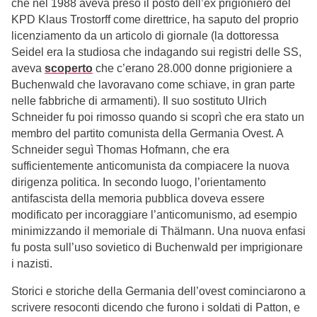
che nel 1988 aveva preso il posto dell’ex prigioniero del
KPD Klaus Trostorff come direttrice, ha saputo del proprio
licenziamento da un articolo di giornale (la dottoressa
Seidel era la studiosa che indagando sui registri delle SS,
aveva
scoperto
che c’erano 28.000 donne prigioniere a
Buchenwald che lavoravano come schiave, in gran parte
nelle fabbriche di armamenti). Il suo sostituto Ulrich
Schneider fu poi rimosso quando si scoprì che era stato un
membro del partito comunista della Germania Ovest. A
Schneider seguì Thomas Hofmann, che era
sufficientemente anticomunista da compiacere la nuova
dirigenza politica. In secondo luogo, l’orientamento
antifascista della memoria pubblica doveva essere
modificato per incoraggiare l’anticomunismo, ad esempio
minimizzando il memoriale di Thälmann. Una nuova enfasi
fu posta sull’uso sovietico di Buchenwald per imprigionare
i nazisti.
Storici e storiche della Germania dell’ovest cominciarono a
scrivere resoconti dicendo che furono i soldati di Patton, e