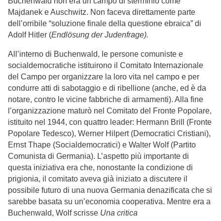
Buchenwald non era un campo di sterminio come
Majdanek e Auschwitz. Non faceva direttamente parte
dell’orribile “soluzione finale della questione ebraica” di
Adolf Hitler
(
Endlösung der Judenfrage
).
All’interno di Buchenwald, le persone comuniste e
socialdemocratiche istituirono il Comitato Internazionale
del Campo per organizzare la loro vita nel campo e per
condurre atti di sabotaggio e di ribellione (anche, ed è da
notare, contro le vicine fabbriche di armamenti). Alla fine
l’organizzazione maturò nel Comitato del Fronte Popolare,
istituito nel 1944, con quattro leader: Hermann Brill (Fronte
Popolare Tedesco), Werner Hilpert (Democratici Cristiani),
Ernst Thape (Socialdemocratici) e Walter Wolf (Partito
Comunista di Germania). L’aspetto più importante di
questa iniziativa era che, nonostante la condizione di
prigionia, il comitato aveva già iniziato a discutere il
possibile futuro di una nuova Germania denazificata che si
sarebbe basata su un’economia cooperativa. Mentre era a
Buchenwald, Wolf scrisse
Una critica