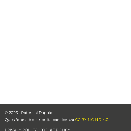
© 2026 - Potere al Popolo!
Quest'opera è distribuita con licenza
CC BY-NC-ND 4.0.
PRIVACY POLICY
|
COOKIE POLICY