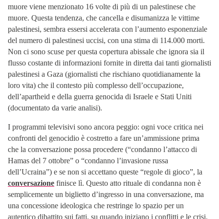
muore viene menzionato 16 volte di più di un palestinese che
muore. Questa tendenza, che cancella e disumanizza le vittime
palestinesi, sembra essersi accelerata con l’aumento esponenziale
del numero di palestinesi uccisi, con una stima di 114.000 morti.
Non ci sono scuse per questa copertura abissale che ignora sia il
flusso costante di informazioni fornite in diretta dai tanti giornalisti
palestinesi a Gaza (giornalisti che rischiano quotidianamente la
loro vita) che il contesto più complesso dell’occupazione,
dell’apartheid e della guerra genocida di Israele e Stati Uniti
(documentato da varie analisi).
I programmi televisivi sono ancora peggio: ogni voce critica nei
confronti del genocidio è costretto a fare un’ammissione prima
che la conversazione possa procedere (“condanno l’attacco di
Hamas del 7 ottobre” o “condanno l’invasione russa
dell’Ucraina”) e se non si accettano queste “regole di gioco”, la
conversazione
finisce lì. Questo atto rituale di condanna non è
semplicemente un biglietto d’ingresso in una conversazione, ma
una concessione ideologica che restringe lo spazio per un
autentico dibattito sui fatti, su quando iniziano i conflitti e le crisi,