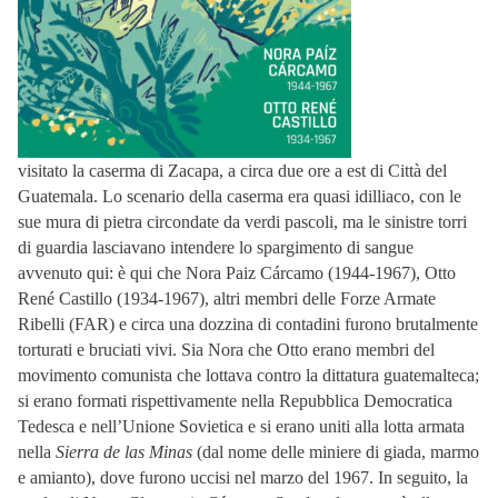
visitato la caserma di Zacapa, a circa due ore a est di Città del
Guatemala. Lo scenario della caserma era quasi idilliaco, con le
sue mura di pietra circondate da verdi pascoli, ma le sinistre torri
di guardia lasciavano intendere lo spargimento di sangue
avvenuto qui: è qui che Nora Paiz Cárcamo (1944-1967), Otto
René Castillo (1934-1967), altri membri delle Forze Armate
Ribelli (FAR) e circa una dozzina di contadini furono brutalmente
torturati e bruciati vivi. Sia Nora che Otto erano membri del
movimento comunista che lottava contro la dittatura guatemalteca;
si erano formati rispettivamente nella Repubblica Democratica
Tedesca e nell’Unione Sovietica e si erano uniti alla lotta armata
nella
Sierra de las Minas
(dal nome delle miniere di giada, marmo
e amianto), dove furono uccisi nel marzo del 1967. In seguito, la