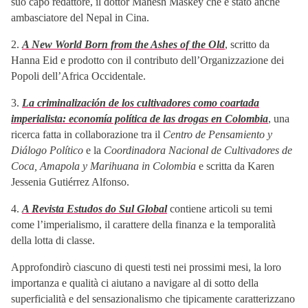
suo capo redattore, il dottor Mahesh Maskey che è stato anche
ambasciatore del Nepal in Cina.
2.
A New World Born from the Ashes of the Old
, scritto da
Hanna Eid e prodotto con il contributo dell’Organizzazione dei
Popoli dell’Africa Occidentale.
3.
La criminalización de los cultivadores como coartada
imperialista: economía política de las drogas en Colombia
, una
ricerca fatta in collaborazione tra il
Centro de Pensamiento y
Diálogo Político
e la
Coordinadora Nacional de Cultivadores de
Coca, Amapola y Marihuana in Colombia
e scritta da Karen
Jessenia Gutiérrez Alfonso.
4.
A Revista Estudos do Sul Global
contiene articoli su temi
come l’imperialismo, il carattere della finanza e la temporalità
della lotta di classe.
Approfondirò ciascuno di questi testi nei prossimi mesi, la loro
importanza e qualità ci aiutano a navigare al di sotto della
superficialità e del sensazionalismo che tipicamente caratterizzano