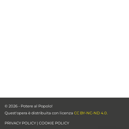
© 2026 - Potere al Popolo!
Quest'opera è distribuita con licenza
CC BY-NC-ND 4.0.
PRIVACY POLICY
|
COOKIE POLICY