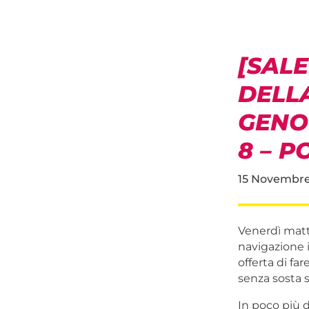
[SAL
DELL
GENOC
8 – P
15 Novembre
Venerdì matt
navigazione i
offerta di fa
senza sosta 
In poco più d