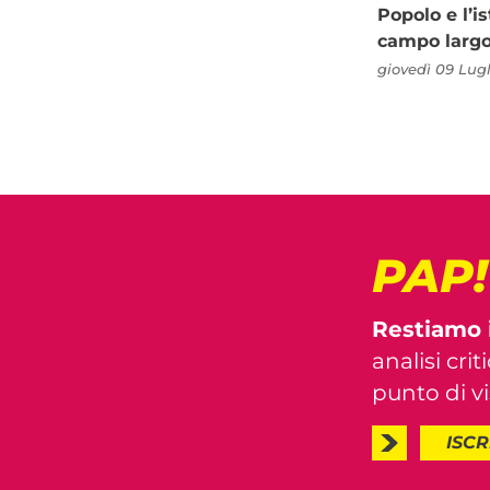
Popolo e l’is
campo larg
giovedì 09 Lugl
PAP
Restiamo 
analisi crit
punto di vis
ISCR