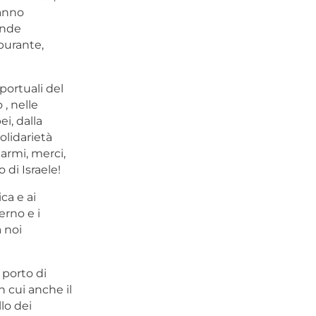
hanno
ande
burante,
portuali del
, nelle
i, dalla
olidarietà
 armi, merci,
 di Israele!
ca e ai
erno e i
 noi
 porto di
n cui anche il
lo dei