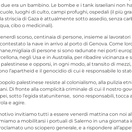
 due era un bambino. Le bombe e i tank israeliani non 
cuole, luoghi di culto, campi profughi, ospedali (il più gr
a striscia di Gaza è attualmente sotto assedio, senza car
cqua, cibo o medicinali).
enerdì scorso, centinaia di persone, insieme ai lavoratori 
ntestato la nave in arrivo al porto di Genova. Come loro 
ane,migliaia di persone si sono radunate nei porti europe
ellona, negli Usa e in Australia, per ribadire vicinanza e s
 palestinese e opporsi, in ogni modo, al transito di mezzi,
o l’apartheid e il genocidio di cui è responsabile lo stato
popolo palestinese resiste al colonialismo, alla pulizia etni
iani. Di fronte alla complicità criminale di cui il nostro gov
ei, sotto l’egida statunitense, sono responsabili, tocca a
la e agire.
tivo invitiamo tutti a essere venerdi mattina con noi al
miamo a mobilitarsi i portuali di Salerno in una giornata i
oclamato uno sciopero generale, e a rispondere all’appel