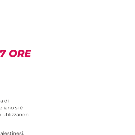
17 ORE
a di
liano si è
a utilizzando
alestinesi,