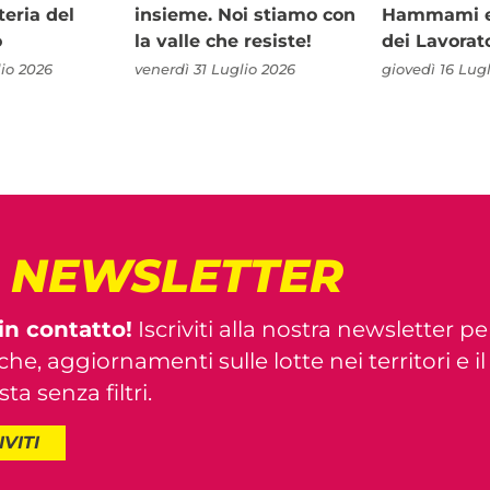
teria del
insieme. Noi stiamo con
Hammami e 
o
la valle che resiste!
dei Lavorat
io 2026
venerdì 31 Luglio 2026
giovedì 16 Lug
! NEWSLETTER
in contatto!
Iscriviti alla nostra newsletter pe
iche, aggiornamenti sulle lotte nei territori e i
ta senza filtri.
IVITI