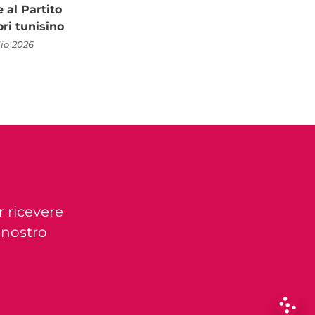
al Partito
ori tunisino
lio 2026
r ricevere
l nostro