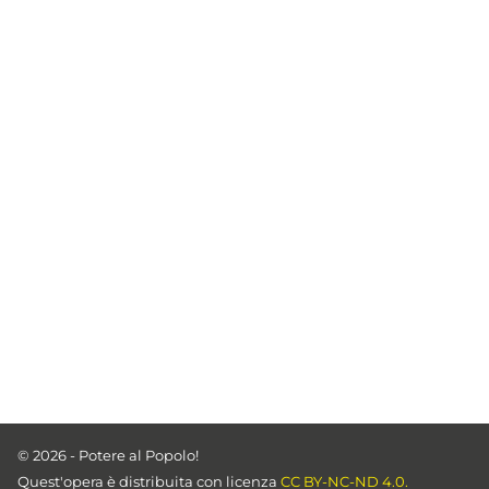
© 2026 - Potere al Popolo!
Quest'opera è distribuita con licenza
CC BY-NC-ND 4.0.