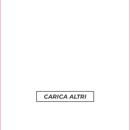
ITALIA, REPUBBLICA FONDATA
SULLO SFRUTTAMENTO. FIRMA
PER UN SALARIO MINIMO DI
ALMENO 10 EURO L’ORA!
martedì 30 Maggio 2023
CARICA ALTRI