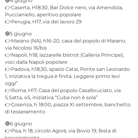
🔴4 giugno
👉Caserta, H18:30, Bar Dolce nero, via Amendola,
Puccianiello, aperitivo popolare
👉Perugia, H17, via del lavoro 29
🔴5 giugno
👉Marano (NA), h16-20, casa del popolo di Marano,
via Nicolosi 16/bis
👉Napoli, h18, lazzarelle bistrot (Galleria Principe),
voci dalla Napoli popolare
👉Padova, h18;30, spazio Catai, Ponte san Leonardo
1, iniziativa la tregua è finita. Leggere primo levi
oggi”
👉Roma, H17, Casa del popolo Casalbruciato, via
S.Satta, 45, iniziativa “Cuba non è sola”
👉Cosenza, h 18:00, piazza XI settembre, banchetto
di tesseramento
🔴6 giugno
👉Pisa, h 18, circolo Agorà, via Bovio 19, festa di
tesseramento