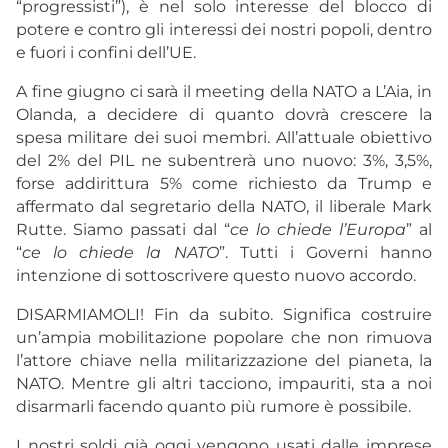
“progressisti”), è nel solo interesse del blocco di
potere e contro gli interessi dei nostri popoli, dentro
e fuori i confini dell’UE.
A fine giugno ci sarà il meeting della NATO a L’Aia, in
Olanda, a decidere di quanto dovrà crescere la
spesa militare dei suoi membri. All’attuale obiettivo
del 2% del PIL ne subentrerà uno nuovo: 3%, 3,5%,
forse addirittura 5% come richiesto da Trump e
affermato dal segretario della NATO, il liberale Mark
Rutte. Siamo passati dal “
ce lo chiede l’Europa
” al
“
ce lo chiede la NATO
”. Tutti i Governi hanno
intenzione di sottoscrivere questo nuovo accordo.
DISARMIAMOLI! Fin da subito. Significa costruire
un’ampia mobilitazione popolare che non rimuova
l’attore chiave nella militarizzazione del pianeta, la
NATO. Mentre gli altri tacciono, impauriti, sta a noi
disarmarli facendo quanto più rumore è possibile.
I nostri soldi già oggi vengono usati dalle imprese