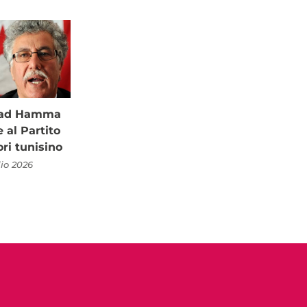
à ad Hamma
al Partito
ori tunisino
lio 2026