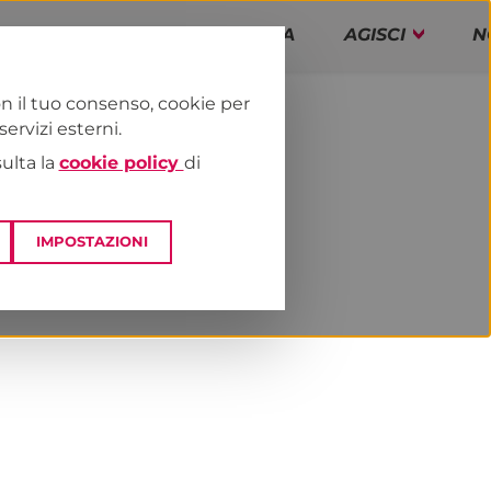
PAP!
PROGRAMMA
AGISCI
N
n il tuo consenso, cookie per
rvizi esterni.
E
NEWS & MEDIA
sulta la
cookie policy
di
IMPOSTAZIONI