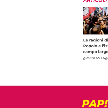
ARTICOLI
Le ragioni d
Popolo e l’is
campo larg
giovedì 09 Lugl
PAP