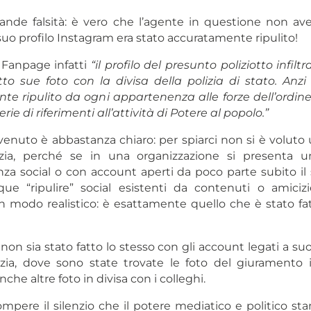
rande falsità: è vero che l’agente in questione non a
uo profilo Instagram era stato accuratamente ripulito!
 Fanpage infatti
“il profilo del presunto poliziotto infil
tto sue foto con la divisa della polizia di stato. Anzi i
e ripulito da ogni appartenenza alle forze dell’ordin
rie di riferimenti all’attività di Potere al popolo.”
enuto è abbastanza chiaro: per spiarci non si è voluto u
tizia, perché se in una organizzazione si presenta 
nza social o con account aperti da poco parte subito il 
e “ripulire” social esistenti da contenuti o amiciz
in modo realistico: è esattamente quello che è stato fa
on sia stato fatto lo stesso con gli account legati a suo
izia, dove sono state trovate le foto del giuramento i
nche altre foto in divisa con i colleghi.
pere il silenzio che il potere mediatico e politico s