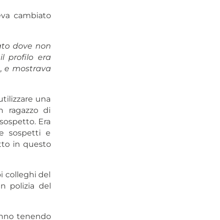
veva cambiato
trato dove non
l profilo era
e, e mostrava
tilizzare una
un ragazzo di
sospetto. Era
ie sospetti e
tto in questo
i colleghi del
n polizia del
tanno tenendo