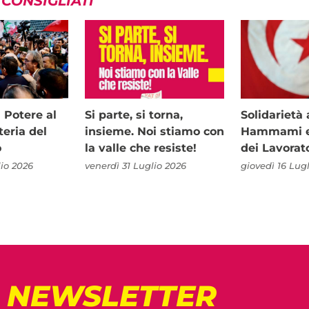
 CONSIGLIATI
i Potere al
Si parte, si torna,
Solidariet
teria del
insieme. Noi stiamo con
Hammami e 
o
la valle che resiste!
dei Lavorat
io 2026
venerdì 31 Luglio 2026
giovedì 16 Lug
! NEWSLETTER