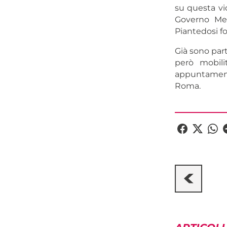
su questa vi
Governo Melo
Piantedosi f
Già sono part
però mobili
appuntament
Roma.