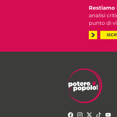
Restiamo 
analisi crit
punto di vis
ISCR