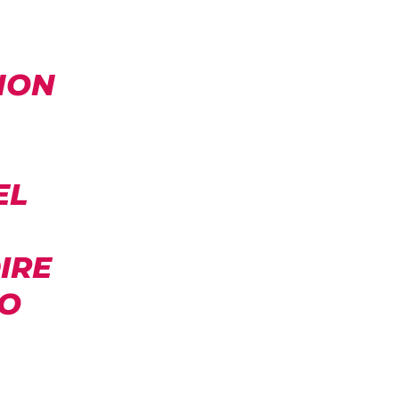
NON
EL
IRE
LO