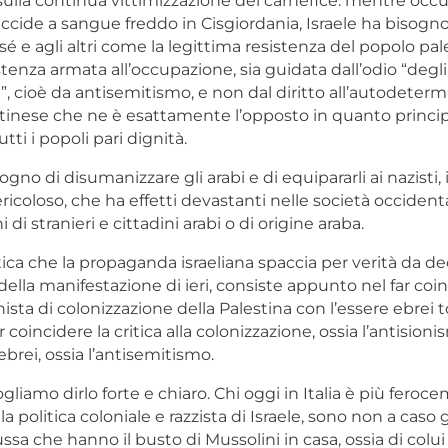
sulla continua vittimizzazione del carnefice: mentre occu
uccide a sangue freddo in Cisgiordania, Israele ha bisogno
sé e agli altri come la legittima resistenza del popolo pal
tenza armata all’occupazione, sia guidata dall’odio “degli
, cioè da antisemitismo, e non dal diritto all’autodeterm
tinese che ne è esattamente l’opposto in quanto princi
tti i popoli pari dignità.
sogno di disumanizzare gli arabi e di equipararli ai nazisti,
ricoloso, che ha effetti devastanti nelle società occident
 di stranieri e cittadini arabi o di origine araba.
ttica che la propaganda israeliana spaccia per verità da d
 della manifestazione di ieri, consiste appunto nel far coin
ista di colonizzazione della Palestina con l’essere ebrei t
 coincidere la critica alla colonizzazione, ossia l’antision
 ebrei, ossia l’antisemitismo.
gliamo dirlo forte e chiaro. Chi oggi in Italia è più feroc
 politica coloniale e razzista di Israele, sono non a caso gl
ssa che hanno il busto di Mussolini in casa, ossia di colui 