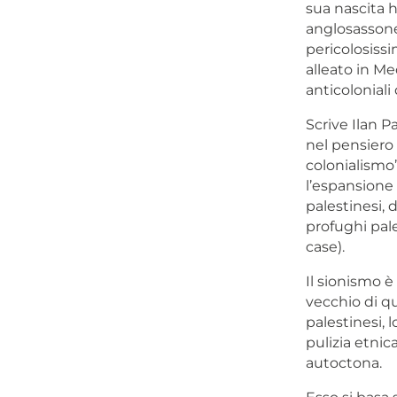
sua nascita h
anglosassone
pericolosiss
alleato in Me
anticoloniali
Scrive Ilan P
nel pensiero 
colonialismo”
l’espansione 
palestinesi, 
profughi pale
case).
Il sionismo 
vecchio di qu
palestinesi, l
pulizia etnic
autoctona.