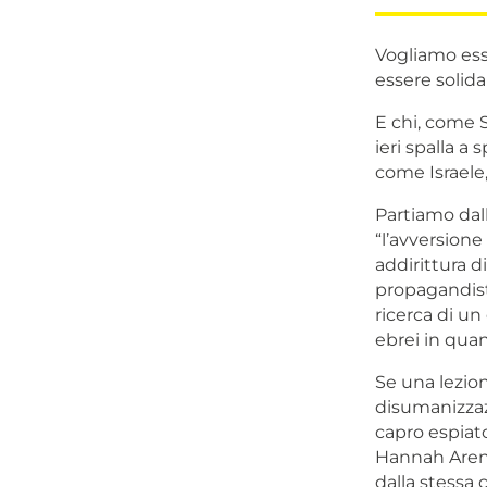
Vogliamo esse
essere solida
E chi, come S
ieri spalla a
come Israele,
Partiamo dall
“l’avversione
addirittura 
propagandist
ricerca di un 
ebrei in quan
Se una lezion
disumanizzazi
capro espiat
Hannah Arend
dalla stessa 