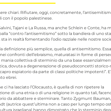
re chiari. Rifiutare, oggi, concretamente, l’antisemitismo
li con il popolo palestinese.
alvini, Tajani e La Russa, ma anche Schlein e Conte, ha 
 spalla “contro l’antisemitismo” sotto la bandiera di uno s
 sta in realtà fomentando l’odio razziale nelle nostre soci
a definizione più semplice, quella di antisemitismo. Essa
 nei confronti dell’ebraismo, maturatasi in forme di pers
di mania collettiva di sterminio da una base essenzialmen
ica, dovuta a degenerazione di pseudoconcetti storico-re
capro espiatorio da parte di classi politiche impotenti”. E’ 
to ebrei.
e ci ha lasciato l’Olocausto, è quella di non ripetere la
one di una etnia o di una religione in quanto tali, face
orio da abbattere e sterminare. Tanto Zygmunt Bauman
t (autrice quest’ultima non a caso per lungo tempo os
cultura israeliana) hanno dimostrato che lo sterminio degl