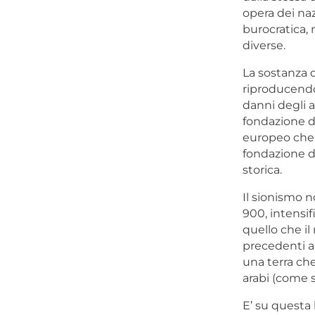
opera dei naz
burocratica, 
diverse.
La sostanza d
riproducendo 
danni degli a
fondazione de
europeo che n
fondazione di
storica.
Il sionismo n
900, intensif
quello che il
precedenti al
una terra che 
arabi (come 
E’ su questa 