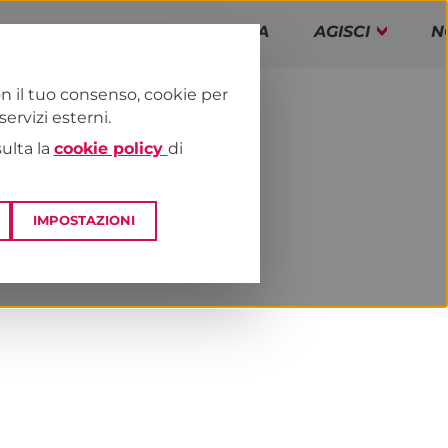
PAP!
PROGRAMMA
AGISCI
N
n il tuo consenso, cookie per
rvizi esterni.
E
NEWS & MEDIA
sulta la
cookie policy
di
IMPOSTAZIONI