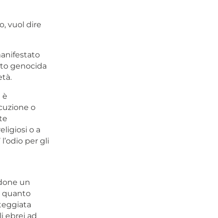
, vuol dire
manifestato
tato genocida
età.
 è
ecuzione o
te
ligiosi o a
l’odio per gli
ndone un
, quanto
teggiata
i ebrei ad