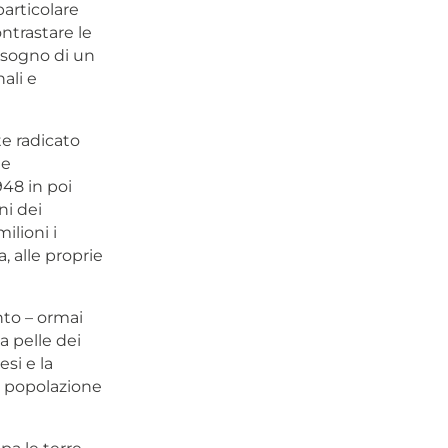
articolare
ntrastare le
isogno di un
ali e
te radicato
 e
948 in poi
ni dei
ilioni i
, alle proprie
nto – ormai
a pelle dei
esi e la
a popolazione