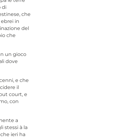
pa le terre
 di
estinese, che
 ebrei in
inazione del
pio che
 in un gioco
ali dove
ecenni, e che
cidere il
out court, e
ismo, con
emente a
i stessi à la
che ieri ha