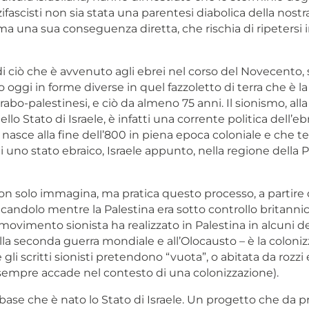
ifascisti non sia stata una parentesi diabolica della nost
ma una sua conseguenza diretta, che rischia di ripetersi 
i ciò che è avvenuto agli ebrei nel corso del Novecento, s
oggi in forme diverse in quel fazzoletto di terra che è la 
rabo-palestinesi, e ciò da almeno 75 anni. Il sionismo, alla
llo Stato di Israele, è infatti una corrente politica dell’e
asce alla fine dell’800 in piena epoca coloniale e che teo
 uno stato ebraico, Israele appunto, nella regione della P
on solo immagina, ma pratica questo processo, a partire da
icandolo mentre la Palestina era sotto controllo britannico
 movimento sionista ha realizzato in Palestina in alcuni d
la seconda guerra mondiale e all’Olocausto – è la coloniz
gli scritti sionisti pretendono “vuota”, o abitata da rozzi e
sempre accade nel contesto di una colonizzazione).
base che è nato lo Stato di Israele. Un progetto che da p