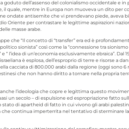
a goduto dell’assenso del colonialismo occidentale e in p
, il quale, mentre in Europa non muoveva un dito per co
ime ondate antisemite che vi prendevano piede, aveva b
dio Oriente per contrastare le legittime aspirazioni nazion
 delle masse arabe.
appe che “Il concetto di “transfer” era ed è profondamen
politico sionista” così come la “connessione tra sionismo
 e “ l’idea di un’economia esclusivamente ebraica”. Dal 1
israeliana è esplosa, dell’esproprio di terre e risorse a dan
della cacciata di 800.000 arabi dalla regione (oggi sono 6 m
stinesi che non hanno diritto a tornare nella propria terra
è anche l’ideologia che copre e legittima questo movime
asi un secolo – di espulsione ed espropriazione fatto sull
o stato di apartheid di fatto in cui vivono gli arabi palestin
a che continua imperterrita nel tentativo di sterminare l