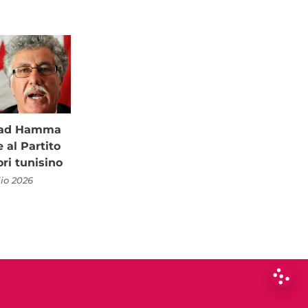
à ad Hamma
al Partito
ori tunisino
lio 2026