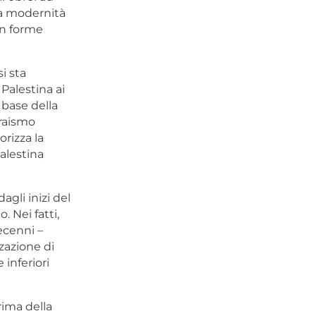
ra modernità
in forme
i sta
Palestina ai
 base della
braismo
rizza la
alestina
gli inizi del
. Nei fatti,
ecenni –
zazione di
 inferiori
rima della