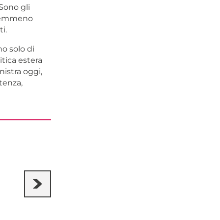
Sono gli
 nemmeno
i.
o solo di
itica estera
nistra oggi,
tenza,