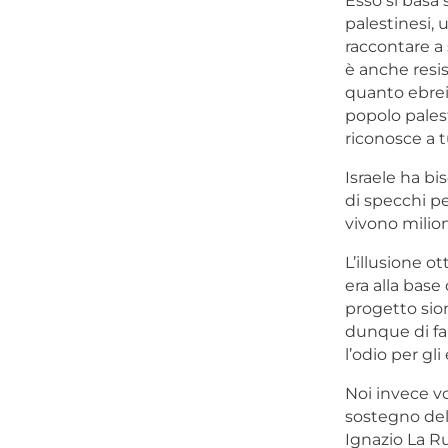
Esso si basa 
palestinesi, 
raccontare a 
è anche resis
quanto ebrei”
popolo pales
riconosce a tu
Israele ha bi
di specchi pe
vivono milioni
L’illusione o
era alla base
progetto sion
dunque di far
l’odio per gli
Noi invece vo
sostegno della
Ignazio La Ru