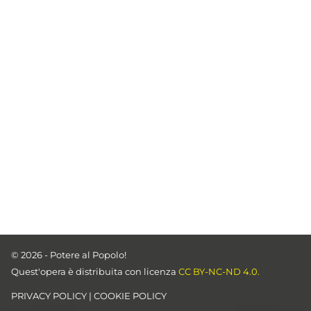
© 2026 - Potere al Popolo!
Quest'opera è distribuita con licenza
CC BY-NC-ND 4.0.
PRIVACY POLICY
|
COOKIE POLICY