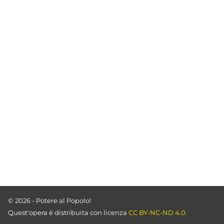
© 2026 - Potere al Popolo!
Quest'opera è distribuita con licenza
CC BY-NC-ND 4.0.