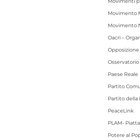
Movimenti per 
Movimento Mi
Movimento 
Oacri – Organ
Opposizione 
Osservatorio 
Paese Reale
Partito Comu
Partito dell
PeaceLink
PLAM- Piatta
Potere al Po