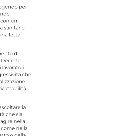
 agendo per
ande
 con un
a sanitario
na fetta
mento di
el Decreto
 lavoratori
gressività che
ralizzazione
cattabilità
scoltare la
tà che sia
agire nella
, come nella
etto o della