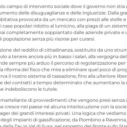
olo campo di intervento sociale dove il governo non stia
umento delle disuguaglianze e delle ingiustizie. Dalla gr
itativa provocata da un mercato con prezzi alle stelle e
 case popolari ridotto al lumicino, alla piaga di un sistem
ai completamente soppiantato dalle aziende private e u
i popolazione senza più risorse per curarsi.
zione del reddito di cittadinanza, sostituito da uno stru
 solo a tenere ancora più in basso i salari, alla vergogna d
de sempre più arduo il percorso di regolarizzazione per i
la riforma del fisco che mira a eliminare quel poco di pro
va il nostro sistema di tassazione, fino alla ulteriore libe
i e dei contratti a tempo determinato che aumentano la ri
ne indeboliscono le tutele.
martellante di provvedimenti che vengono presi senza a
e cresce nel paese né alcuna interlocuzione con la socie
ager dei grandi interessi privati. Una logica che vediamo 
 degli impianti di gassificazione, da Piombino a Ravenna
della Tav in Val di Susa, nel progetto del Ponte sullo Str