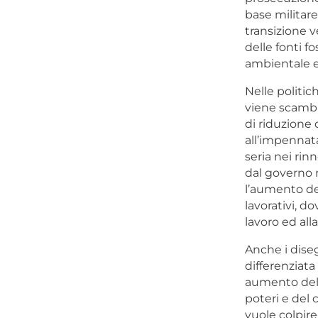
base militare
transizione v
delle fonti f
ambientale e 
Nelle politic
viene scambi
di riduzione 
all’impennata
seria nei rin
dal governo n
l’aumento del
lavorativi, d
lavoro ed alla
Anche i dise
differenziata
aumento delle
poteri e del 
vuole colpire 