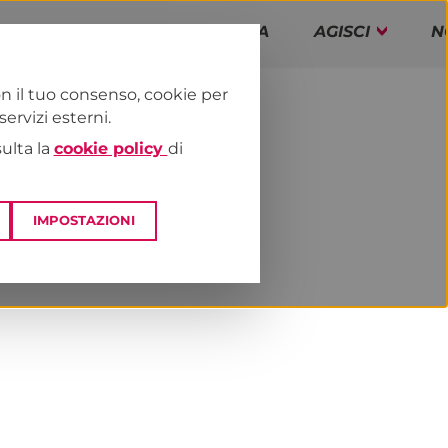
PAP!
PROGRAMMA
AGISCI
N
n il tuo consenso, cookie per
rvizi esterni.
E
NEWS & MEDIA
sulta la
cookie policy
di
IMPOSTAZIONI