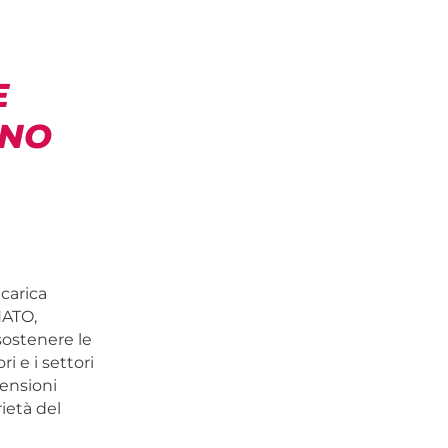
E
RNO
carica
NATO,
sostenere le
ri e i settori
pensioni
ietà del