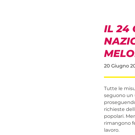
IL 2
NAZI
MELON
20 Giugno 2
Tutte le mis
seguono un u
proseguendo n
richieste dell
popolari. Men
rimangono fe
lavoro.