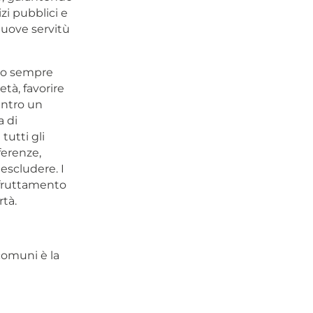
zi pubblici e
nuove servitù
ono sempre
età, favorire
entro un
a di
tutti gli
ferenze,
escludere. I
 sfruttamento
rtà.
 comuni è la