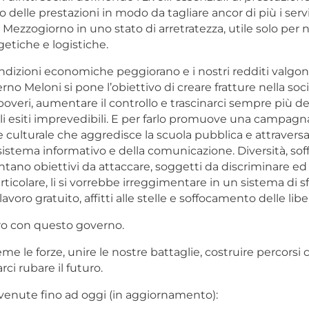
o delle prestazioni in modo da tagliare ancor di più i servi
Mezzogiorno in uno stato di arretratezza, utile solo per 
rgetiche e logistiche.
ndizioni economiche peggiorano e i nostri redditi valg
rno Meloni si pone l’obiettivo di creare fratture nella soci
 poveri, aumentare il controllo e trascinarci sempre più d
li esiti imprevedibili. E per farlo promuove una campagn
 culturale che aggredisce la scuola pubblica e attraversa 
sistema informativo e della comunicazione. Diversità, sof
tano obiettivi da attaccare, soggetti da discriminare ed 
articolare, li si vorrebbe irreggimentare in un sistema di
lavoro gratuito, affitti alle stelle e soffocamento delle libe
ro con questo governo.
me le forze, unire le nostre battaglie, costruire percorsi
rci rubare il futuro.
venute fino ad oggi (in aggiornamento):