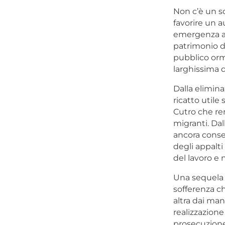
Non c’è un s
favorire un a
emergenza ab
patrimonio di
pubblico orm
larghissima d
Dalla elimina
ricatto utile
Cutro che ren
migranti. Dal
ancora conser
degli appalt
del lavoro e 
Una sequela 
sofferenza ch
altra dai man
realizzazione
prosecuzione 