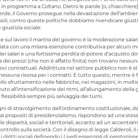
 in programma a Coltano. Dietro le parole [o, chiacchiere]
erde, il Governo prosegue nella devastazione dell’ambien
ossili, contro queste politiche dobbiamo rivendicare giusti
giustizia sociale.
he sul lavoro il mantra del governo è la moderazione salari
ata con una misera esenzione contributiva per alcuni m
dei salari e una fortissima perdita di potere d’acquisto d
 dei prezzi (che non è affatto finita) non trovano nessun
novi contrattuali. Addirittura nel settore pubblico non è s
essuna risorsa per i contratti. E tutto questo, mentre è 
lo sfruttamento nelle fabbriche, nei magazzini, in moltis
ovuto all’intensificazione dei ritmi, all’allungamento della 
 flessibilità sempre più selvaggia dei turni.
gni di stravolgimento dell’ordinamento costituzionale, d
 ai propositi di presidenzialismo, rispondono ad una stess
 disparità, sociali e territoriali, accanto ad un accentra
controllo sulla società. Con il disegno di legge Calderoli, i
i diritti sociali definendo i
Livelli essenziali di prestazion