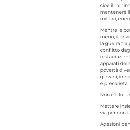
cioè il minim
mantenere il 
militari, ene
Mentre le co
meno, il gove
la guerra tra
conflitto dag
restaurazione
apparati del 
povertà diven
giovani, in p
e precarietà, 
Non c’è futu
Mettere insie
via per non fa
Adesioni per