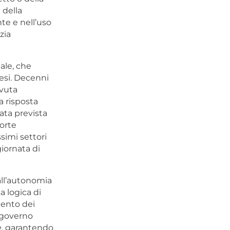
 della
te e nell’uso
zia
ale, che
esi. Decenni
ovuta
a risposta
tata prevista
forte
simi settori
giornata di
all’autonomia
a logica di
mento dei
l governo
e
, garantendo