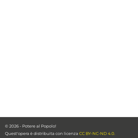
© 2026 - Potere al Popolo!
Quest'opera è distribuita con licenza
CC BY-NC-ND 4.0.