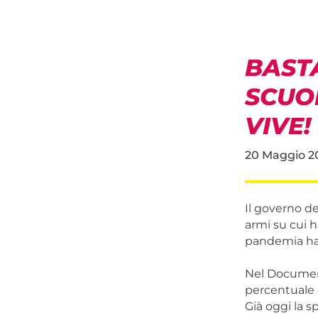
BASTA
SCUOL
VIVE!
20 Maggio 2
Il governo de
armi su cui ha
pandemia ha 
Nel Document
percentuale d
Già oggi la s