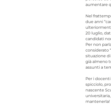
aumentare qu
Nel frattempo
due anni “cau
ulteriormente
20 luglio, da
candidati non
Per non parla
considerato “
situazione d
già almeno t
assunti a te
Per i docenti
spicciolo, pr
nascente Scuo
universitaria,
mantenerla!