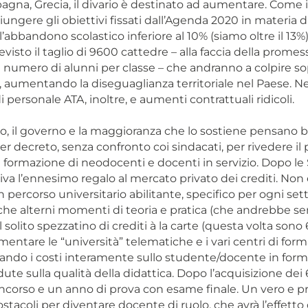
agna, Grecia, il divario è destinato ad aumentare. Come 
iungere gli obiettivi fissati dall’Agenda 2020 in materia di
 l’abbandono scolastico inferiore al 10% (siamo oltre il 13%
evisto il taglio di 9600 cattedre – alla faccia della promes
 numero di alunni per classe – che andranno a colpire so
ri, aumentando la diseguaglianza territoriale nel Paese. 
 personale ATA, inoltre, e aumenti contrattuali ridicoli.
, il governo e la maggioranza che lo sostiene pensano 
er decreto, senza confronto coi sindacati, per rivedere il 
formazione di neodocenti e docenti in servizio. Dopo le SSI
rriva l’ennesimo regalo al mercato privato dei crediti. Non
n percorso universitario abilitante, specifico per ogni set
, che alterni momenti di teoria e pratica (che andrebbe 
l solito spezzatino di crediti à la carte (questa volta son
mentare le “università” telematiche e i vari centri di for
icando i costi interamente sullo studente/docente in for
dute sulla qualità della didattica. Dopo l’acquisizione dei 
oncorso e un anno di prova con esame finale. Un vero e p
stacoli per diventare docente di ruolo, che avrà l’effetto 