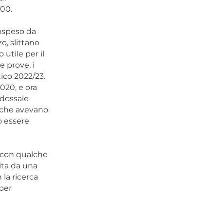
00.
sospeso da
o, slittano
utile per il
e prove, i
tico 2022/23.
020, e ora
adossale
i che avevano
o essere
” con qualche
ita da una
la ricerca
 per