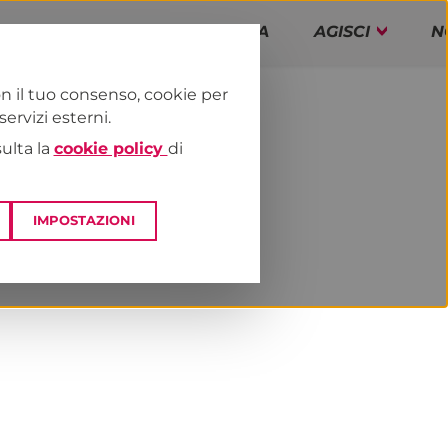
PAP!
PROGRAMMA
AGISCI
N
n il tuo consenso, cookie per
rvizi esterni.
E
NEWS & MEDIA
sulta la
cookie policy
di
IMPOSTAZIONI