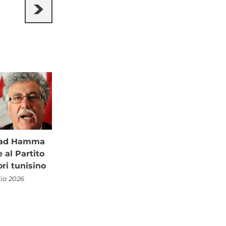
à ad Hamma
al Partito
ori tunisino
lio 2026