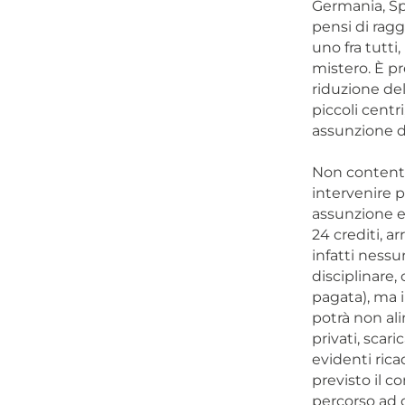
Germania, Sp
pensi di ragg
uno fra tutti,
mistero. È pr
riduzione del
piccoli cent
assunzione di
Non contento
intervenire p
assunzione e 
24 crediti, a
infatti nessu
disciplinare
pagata), ma i
potrà non ali
privati, scar
evidenti rica
previsto il c
percorso ad o