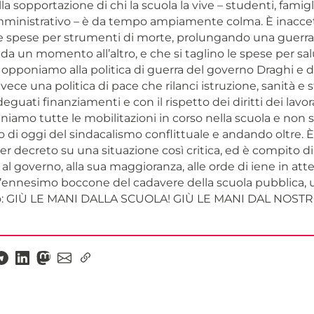
la sopportazione di chi la scuola la vive – studenti, famigl
ministrativo – è da tempo ampiamente colma. È inaccett
 spese per strumenti di morte, prolungando una guerra 
 da un momento all’altro, e che si taglino le spese per sa
i opponiamo alla politica di guerra del governo Draghi e 
ece una politica di pace che rilanci istruzione, sanità e s
guati finanziamenti e con il rispetto dei diritti dei lavora
iamo tutte le mobilitazioni in corso nella scuola e non so
o di oggi del sindacalismo conflittuale e andando oltre. È
er decreto su una situazione così critica, ed è compito di 
l governo, alla sua maggioranza, alle orde di iene in atte
 l’ennesimo boccone del cadavere della scuola pubblica,
aro: GIÙ LE MANI DALLA SCUOLA! GIÙ LE MANI DAL NOS