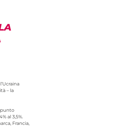
 LA
A
l’Ucraina
tà – la
 punto
4% al 3,5%.
arca, Francia,