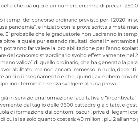
ello che già oggi è un numero enorme di precari: 250.0
 i tempi del concorso ordinario previsto per il 2020, in 
sa pandemia”, e iniziato con la prova scritta a metà marz
. E’ probabile che le graduatorie non usciranno in tempo 
ta oltre la quale pur essendo risultati idonei in entrambe l
 potranno far valere la loro abilitazione per l’anno scolas
re del concorso straordinario svolto effettivamente nel 2
meno valido” di quello ordinario, che ha generato la par
i aver abilitato, ma non ancora immesso in ruolo, docent
re anni di insegnamento e che, quindi, avrebbero dovut
mpo indeterminato senza svolgere alcuna prova.
 già in servizio una formazione facoltativa e “incentivata
oveniente dal taglio delle 9600 cattedre già citate, e gest
la di formazione dai contorni oscuri, priva di legami con 
 di cui si sa solo quanto costerà: 40 milioni, più 2 all’anno