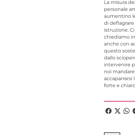
La misura del
personale am
aumentino le
di deflagrare
istruzione. C
chiediamo inv
anche con ade
questo sosten
dallo scioper
intervenire p
noi mandare a
accaparrarsi
forte e chi