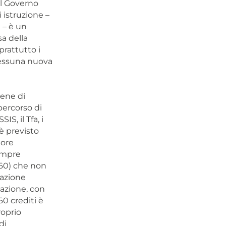
il Governo
 istruzione –
) – è un
sa della
prattutto i
Nessuna nuova
bene di
percorso di
S, il Tfa, i
 è previsto
tore
sempre
o 60) che non
mazione
mazione, con
60 crediti è
roprio
di