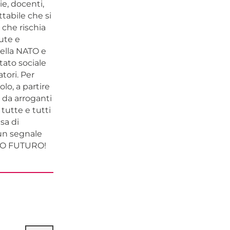
ie, docenti,
abile che si
che rischia
lute e
della NATO e
tato sociale
tori. Per
lo, a partire
 da arroganti
tutte e tutti
sa di
 un segnale
TRO FUTURO!