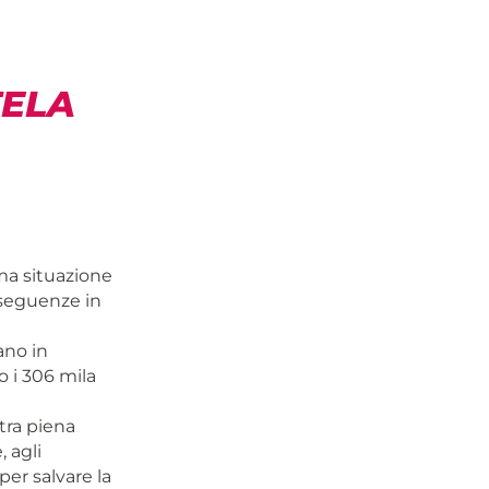
TELA
ima situazione
nseguenze in
ano in
 i 306 mila
tra piena
, agli
per salvare la