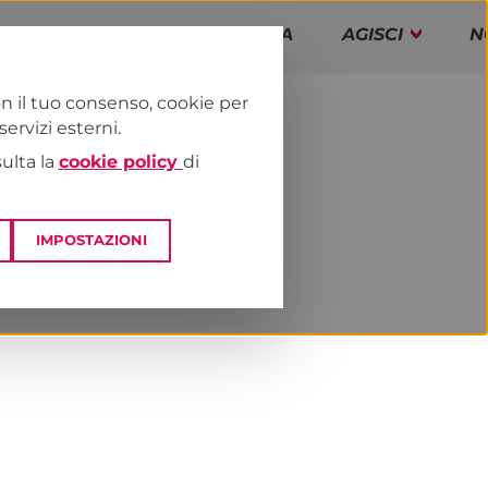
PAP!
PROGRAMMA
AGISCI
N
n il tuo consenso, cookie per
rvizi esterni.
E
NEWS & MEDIA
sulta la
cookie policy
di
IMPOSTAZIONI