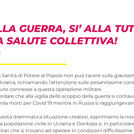
LA GUERRA, SI’ ALLA TU
 SALUTE COLLETTIVA!
2
la Sanità di Potere al Popolo non può tacere sulla graviss
 Ucraina, richiamando l’attenzione sulle pesantissime co
lute connesse a questa operazione militare.
rdare che alla vigilia dello scoppio della guerra si contav
mila morti per Covid 19 mentre in Russia si raggiungevano
questa drammatica situazione createsi, esprimiamo la nos
la popolazione civile in Ucraina e Donbass e, in particolare
itari che si trovano ad operare in condizioni difficilissime 