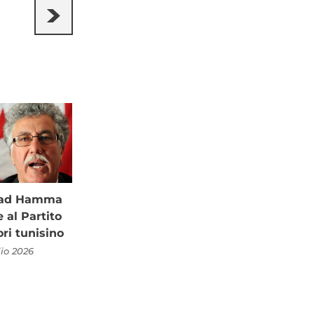
à ad Hamma
al Partito
ori tunisino
lio 2026