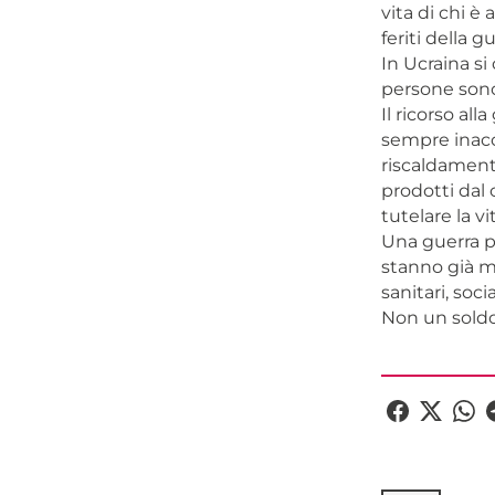
vita di chi è
feriti della g
In Ucraina si
persone sono 
Il ricorso al
sempre inacce
riscaldament
prodotti dal
tutelare la vi
Una guerra po
stanno già m
sanitari, socia
Non un soldo,