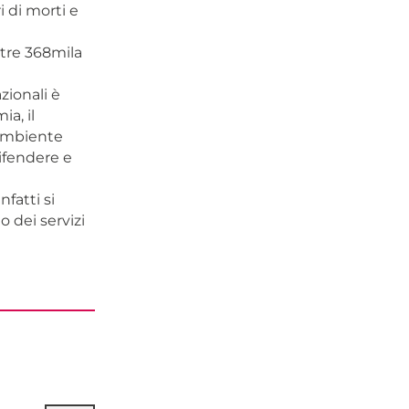
i di morti e
ntre 368mila
zionali è
a, il
’ambiente
ifendere e
fatti si
 dei servizi