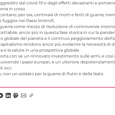
 aggredito dal covid-19 e dagli effetti devastanti e portator
uerra in corso.
 contano, per ora, centinaia di morti e feriti di guerra, me
fuggite nei Paesi limitrofi.
la guerra come mezzo di risoluzione di controversie interna
ttabile, ancor più in questa fase storica in cui la pandemi
o globale del pianeta e il continuo peggioramento dell
 capitalismo rendono ancor più evidente la necessità di d
ta e la salute in una prospettiva globale.
rta con sé un rinnovato investimento sulle armi, e così in
uovendo i paesi europei, e un ulteriore depotenziamento
li, ecc.
 non un soldato per la guerra di Putin e della Nato.