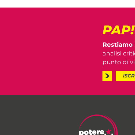
PAP
Restiamo 
analisi crit
punto di vis
ISCR