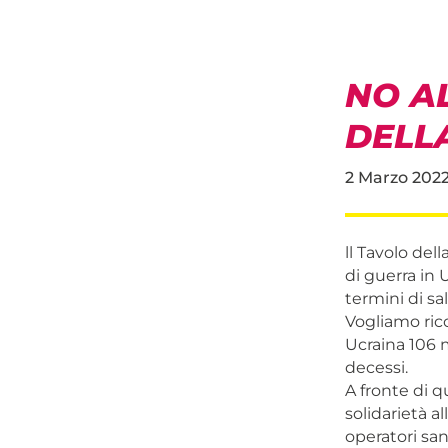
NO AL
DELLA
2 Marzo 202
ll Tavolo del
di guerra in
termini di sa
Vogliamo rico
Ucraina 106 
decessi.
A fronte di 
solidarietà al
operatori san