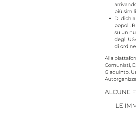
arrivando
più simil
Di dichia
popoli. B
su un nuo
degli US
di ordin
Alla piattaf
Comunisti, Ex
Giaquinto, U
Autorganizza
ALCUNE F
LE IMM