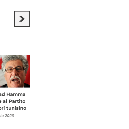
à ad Hamma
al Partito
ori tunisino
lio 2026