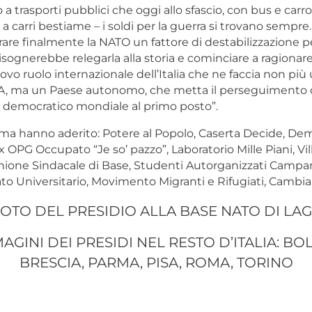
 a trasporti pubblici che oggi allo sfascio, con bus e car
i a carri bestiame – i soldi per la guerra si trovano sempre.
rare finalmente la NATO un fattore di destabilizzazione pe
isognerebbe relegarla alla storia e cominciare a ragiona
vo ruolo internazionale dell’Italia che ne faccia non più 
A, ma un Paese autonomo, che metta il perseguimento d
e democratico mondiale al primo posto”.
orma hanno aderito: Potere al Popolo, Caserta Decide, De
 OPG Occupato “Je so’ pazzo”, Laboratorio Mille Piani, Vil
nione Sindacale di Base, Studenti Autorganizzati Campani
to Universitario, Movimento Migranti e Rifugiati, Cambia
OTO DEL PRESIDIO ALLA BASE NATO DI LAG
AGINI DEI PRESIDI NEL RESTO D’ITALIA: B
BRESCIA, PARMA, PISA, ROMA, TORINO