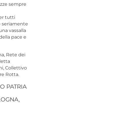
rozze sempre
r tutti
re seriamente
una vassalla
ella pace e
ma, Rete dei
letta
, Collettivo
re Rotta.
O PATRIA
OLOGNA,