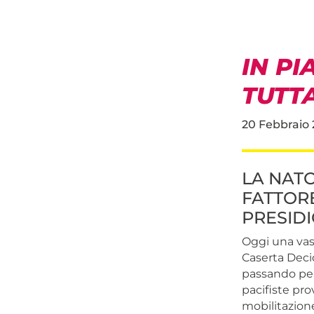
IN PI
TUTTA
20 Febbraio 
LA NATO
FATTORE
PRESID
Oggi una vast
Caserta Decid
passando per
pacifiste pr
mobilitazione