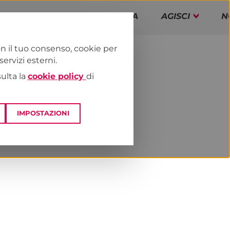
PAP!
PROGRAMMA
AGISCI
N
n il tuo consenso, cookie per
rvizi esterni.
E
NEWS & MEDIA
sulta la
cookie policy
di
IMPOSTAZIONI