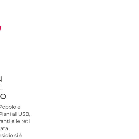
N
N
L
TO
 Popolo e
iani all’USB,
ti e le reti
nata
sidio si è