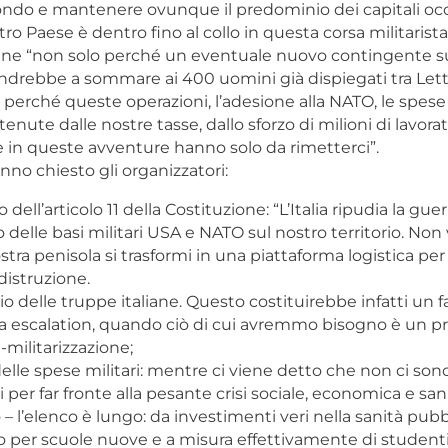
ondo e mantenere ovunque il predominio dei capitali occi
tro Paese è dentro fino al collo in questa corsa militarista
ane “non solo perché un eventuale nuovo contingente su
 andrebbe a sommare ai 400 uomini già dispiegati tra Let
erché queste operazioni, l’adesione alla NATO, le spese 
nute dalle nostre tasse, dallo sforzo di milioni di lavoratr
e in queste avventure hanno solo da rimetterci”.
no chiesto gli organizzatori:
 dell’articolo 11 della Costituzione: “L’Italia ripudia la guer
zzo delle basi militari USA e NATO sul nostro territorio. No
stra penisola si trasformi in una piattaforma logistica pe
distruzione.
vio delle truppe italiane. Questo costituirebbe infatti un f
a escalation, quando ciò di cui avremmo bisogno è un pr
-militarizzazione;
 delle spese militari: mentre ci viene detto che non ci sono
 per far fronte alla pesante crisi sociale, economica e sanit
– l’elenco è lungo: da investimenti veri nella sanità pubb
 per scuole nuove e a misura effettivamente di studenti