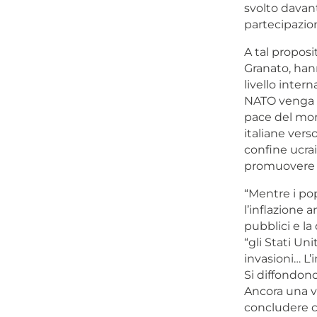
svolto davanti
partecipazio
A tal proposi
Granato, hann
livello inter
NATO venga s
pace del mond
italiane verso
confine ucrain
promuovere 
“Mentre i pop
l’inflazione a
pubblici e la 
“gli Stati Uni
invasioni… L’
Si diffondono
Ancora una vo
concludere c