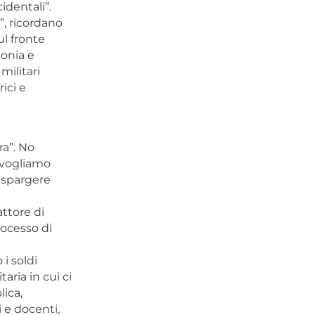
dentali”.
”, ricordano
l fronte
tonia e
militari
ici e
ra”. No
n vogliamo
r spargere
attore di
ocesso di
 i soldi
aria in cui ci
lica,
 e docenti,