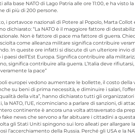
 alla base NATO di Lago Patria alle ore 11:00, e ha visto la
ne di più di 200 persone.
to, i portavoce nazionali di Potere al Popolo, Marta Collot 
o dichiarato: “La NATO è il maggiore fattore di destabili
nazionale. Non è fattore di pace ma fattore di guerra. Chie
ciolta come alleanza militare significa contribuire veram
o. In queste ore infatti si discute di un ulteriore invio 
 i paesi dell’Est Europa. Significa contribuire alla militari
o, significa contribuire alla guerra. L’Italia deve rifiutarsi,
veramente la pace”
oli europei vedono aumentare le bollette, il costo della v
nche su beni di prima necessità, e diminuire i salari, l’offer
qualità della vita”, hanno dichiarato tutti gli organizzatori
ti, la NATO, l’UE, ricominciano a parlare di sanzioni, di attac
intero continente è ancora una volta attraversato da prepar
 fake news che servono a far abituare i cittadini a questa
lta gli Stati Uniti spingono sui loro alleati per allargare 
osì l’accerchiamento della Russia. Perché gli USA e la 