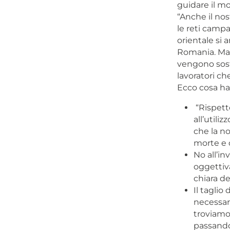
guidare il m
“Anche il nos
le reti camp
orientale si
Romania. Ma p
vengono soste
lavoratori ch
Ecco cosa han
“Rispetto
all’utili
che la no
morte e 
No all’in
oggettiv
chiara de
Il taglio
necessari
troviamo 
passando