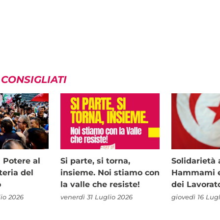
 CONSIGLIATI
i Potere al
Si parte, si torna,
Solidariet
teria del
insieme. Noi stiamo con
Hammami e 
o
la valle che resiste!
dei Lavorat
io 2026
venerdì 31 Luglio 2026
giovedì 16 Lug