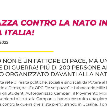
AZZA CONTRO LA NATO I
 ITALIA!
2022
 NON È UN FATTORE DI PACE, MA U
 DI GUERRA! PIÚ DI 200 PERSONE A
IO ORGANIZZATO DAVANTI ALLA NA
a rete di realtà politiche, sociali e sindacali, da Potere al
e a Dema, dall’Ex OPG “Je so’ pazzo” e Laboratorio Mille P
 gli Studenti Autorganizzati Campani, il Movimento Migran
ovenienti da tutta la Campania, hanno costruito una gior
 contro la guerra che si sta prefigurando in Ucraina. Il pre