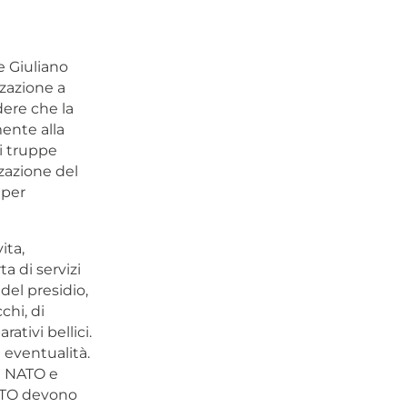
e Giuliano
zzazione a
dere che la
ente alla
di truppe
zzazione del
 per
ita,
ta di servizi
 del presidio,
chi, di
ativi bellici.
 eventualità.
la NATO e
NATO devono