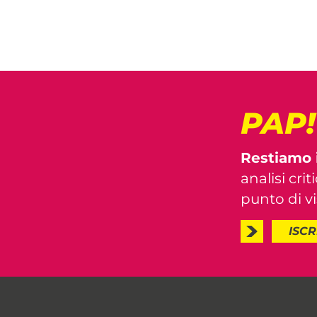
PAP
Restiamo 
analisi crit
punto di vis
ISCR