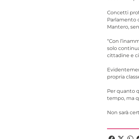
Concetti pro
Parlamento c
Mantero, sen
“Con l’inammi
solo continu
cittadine e ci
Evidentement
propria class
Per quanto qu
tempo, ma qu
Non sarà cert