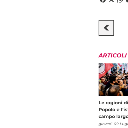
ARTICOLI
Le ragioni d
Popolo e l’is
campo larg
giovedì 09 Lugl