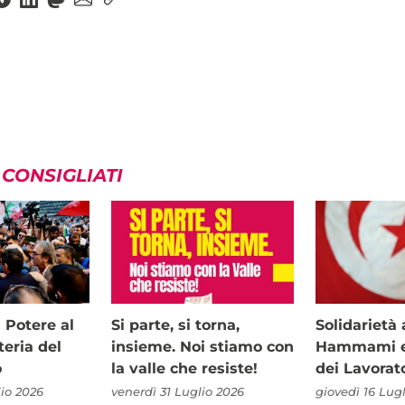
 CONSIGLIATI
i Potere al
Si parte, si torna,
Solidariet
teria del
insieme. Noi stiamo con
Hammami e 
o
la valle che resiste!
dei Lavorat
io 2026
venerdì 31 Luglio 2026
giovedì 16 Lug