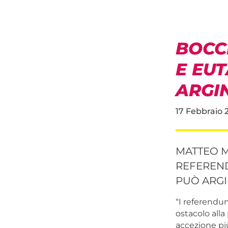
BOCC
E EU
ARGIN
17 Febbraio 
MATTEO M
REFEREND
PUÒ ARGI
“I referendu
ostacolo alla 
accezione pi