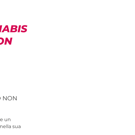
NABIS
ON
O NON
me un
 nella sua