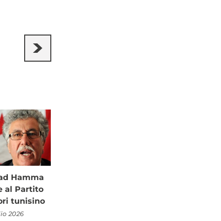
à ad Hamma
al Partito
ori tunisino
lio 2026