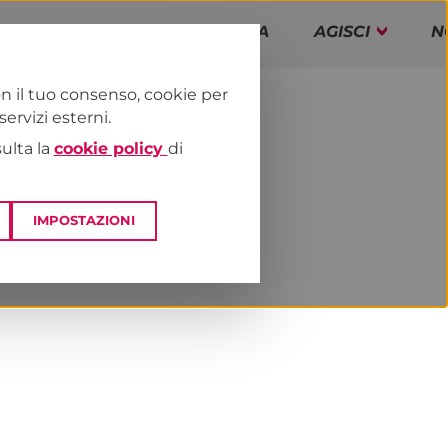
PAP!
PROGRAMMA
AGISCI
N
n il tuo consenso, cookie per
rvizi esterni.
E
NEWS & MEDIA
sulta la
cookie policy
di
IMPOSTAZIONI