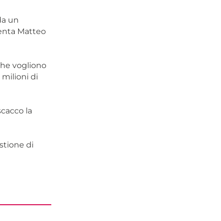
da un
menta Matteo
 che vogliono
milioni di
cacco la
stione di