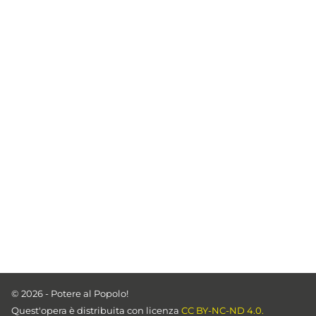
© 2026 - Potere al Popolo!
Quest'opera è distribuita con licenza
CC BY-NC-ND 4.0.