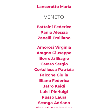
Lancerotto Maria
VENETO
Battaini Federico
Panio Alessia
Zanelli Emiliano
Amorosi Virginia
Aragno Giuseppe
Borretti Biagio
Cararo Sergio
Cortellessa Patrizia
Falcone Giulia
Illiano Federica
Jatro Keidi
Luisi Pierluigi
Russo Laura
Scanga Adriano