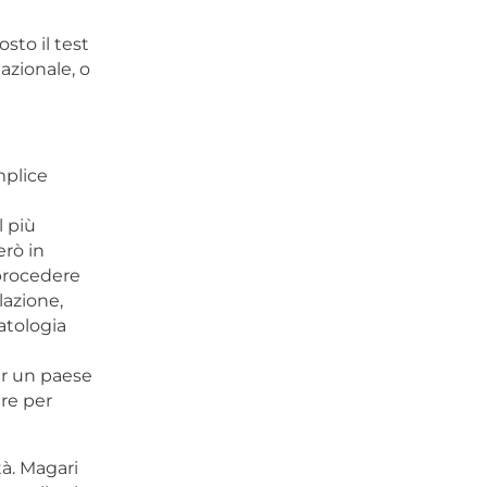
osto il test
azionale, o
mplice
l più
rò in
 procedere
lazione,
atologia
er un paese
are per
tà. Magari