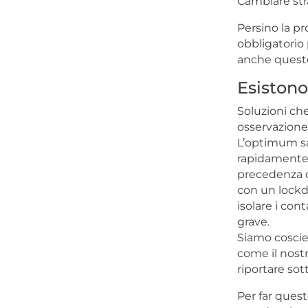
Cambiare stra
Persino la pro
obbligatorio 
anche questo 
Esistono
Soluzioni ch
osservazione 
L’optimum sar
rapidamente 
precedenza q
con un lockd
isolare i con
grave.
Siamo coscie
come il nostr
riportare sott
Per far quest