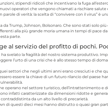
zioni, stipendi ridicoli che incentivano la fuga all’estero
i nuovi operatori che vengono chiamati a rischiare salute e
 parole di verità: la scelta di “convivere con il virus” è un
ta da Trump, Johnson, Bolsonaro. Che sono stati solo più e
ifferenti alla più grande moria umana in tempi di pace da
esta parte.
e al servizio del profitto di pochi. Po
a svelato la fragilità del nostro sistema produttivo. Imp
eggere l’urto di una crisi che è allo stesso tempo di dom
uei settori che negli ultimi anni erano cresciuti e che 
ssero essere la chiave di un futuro rilancio del paese h
vulnerabilità.
e operano nel settore turistico, dell’intrattenimento e d
sono infatti caratterizzate da dimensioni ridotte e genera
ontraddistinta da un alto livello di precarietà.
own di questi dieci mesi hanno distrutto o quasi gran par