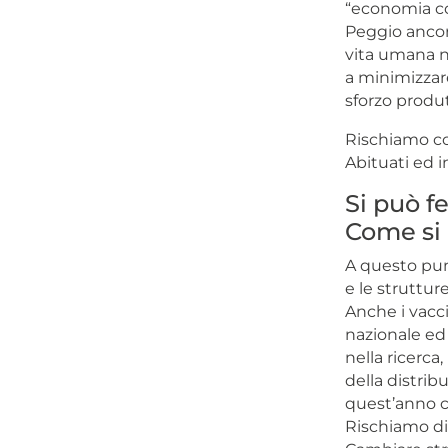
“economia col
Peggio ancora
vita umana no
a minimizzar
sforzo produ
Rischiamo co
Abituati ed i
Si può fe
Come si 
A questo punt
e le struttur
Anche i vacci
nazionale ed 
nella ricerca,
della distrib
quest’anno co
Rischiamo di