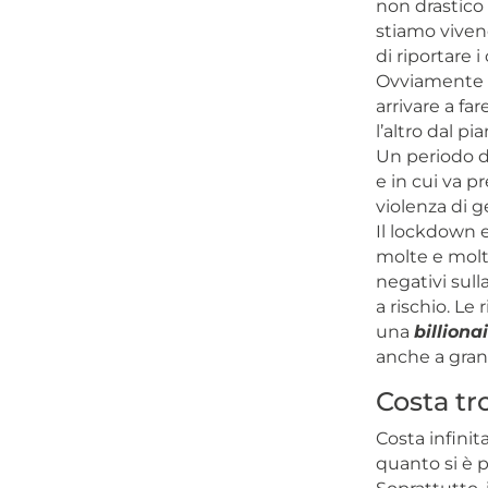
non drastico
stiamo vivend
di riportare 
Ovviamente i
arrivare a f
l’altro dal p
Un periodo di
e in cui va 
violenza di g
Il lockdown e
molte e molti
negativi sul
a rischio. Le
una
billiona
anche a grandi
Costa tr
Costa infini
quanto si è p