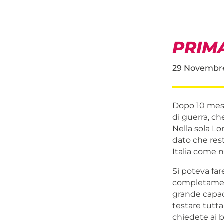
PRIMA
29 Novembr
Dopo 10 mesi
di guerra, ch
Nella sola Lo
dato che rest
Italia come n
Si poteva fare
completament
grande capaci
testare tutta 
chiedete ai b