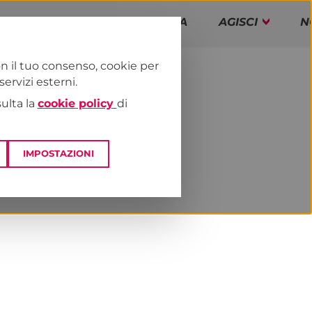
PAP!
PROGRAMMA
AGISCI
N
n il tuo consenso, cookie per
rvizi esterni.
E
NEWS & MEDIA
sulta la
cookie policy
di
IMPOSTAZIONI