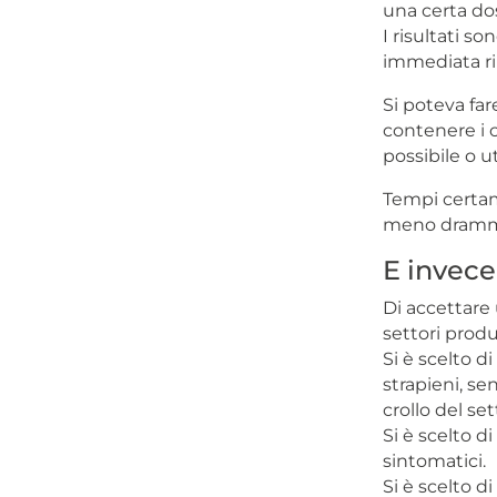
una certa dos
I risultati s
immediata ri
Si poteva fa
contenere i 
possibile o u
Tempi certame
meno drammat
E invece 
Di accettare 
settori produ
Si è scelto d
strapieni, se
crollo del set
Si è scelto d
sintomatici.
Si è scelto d