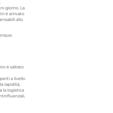
.
ni giorno. La
ri è arrivato
nsabili allo
dunque.
nto è saltato
erti a livello
a rapidità,
a la logistica
tinfluenzali,