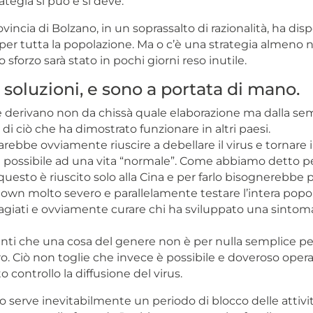
tegia si può e si deve.
vincia di Bolzano, in un soprassalto di razionalità, ha disp
per tutta la popolazione. Ma o c’è una strategia almeno n
sforzo sarà stato in pochi giorni reso inutile.
 soluzioni, e sono a portata di mano.
e derivano non da chissà quale elaborazione ma dalla se
di ciò che ha dimostrato funzionare in altri paesi.
ebbe ovviamente riuscire a debellare il virus e tornare i
possibile ad una vita “normale”. Come abbiamo detto pe
uesto è riuscito solo alla Cina e per farlo bisognerebbe
own molto severo e parallelamente testare l’intera popo
tagiati e ovviamente curare chi ha sviluppato una sintom
nti che una cosa del genere non è per nulla semplice p
o. Ciò non toglie che invece è possibile e doveroso oper
o controllo la diffusione del virus.
o serve inevitabilmente un periodo di blocco delle attivi