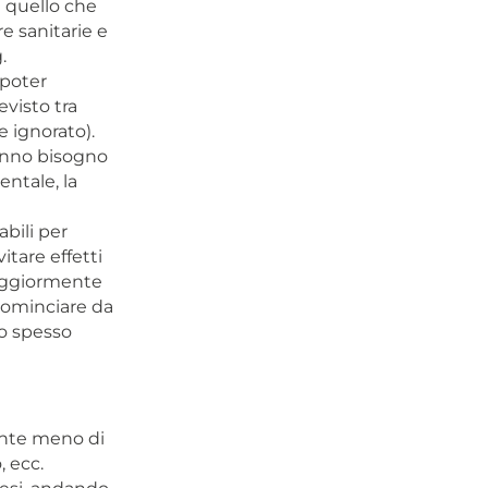
 quello che
e sanitarie e
.
 poter
visto tra
e ignorato).
hanno bisogno
ntale, la
bili per
tare effetti
maggiormente
 cominciare da
o spesso
ente meno di
, ecc.