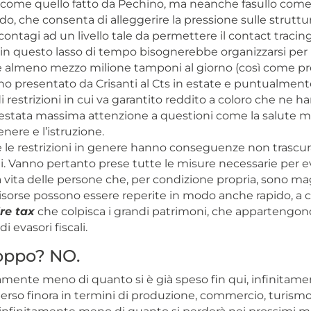
 come quello fatto da Pechino, ma neanche fasullo come
o, che consenta di alleggerire la pressione sulle struttur
i contagi ad un livello tale da permettere il contact tracing
n questo lasso di tempo bisognerebbe organizzarsi per
are almeno mezzo milione tamponi al giorno (così come pre
iano presentato da Crisanti al Cts in estate e puntualment
 restrizioni in cui va garantito reddito a coloro che ne 
prestata massima attenzione a questioni come la salute me
enere e l’istruzione.
 le restrizioni in genere hanno conseguenze non trascura
. Vanno pertanto prese tutte le misure necessarie per evi
la vita delle persone che, per condizione propria, sono 
 risorse possono essere reperite in modo anche rapido, a
ire tax
che colpisca i grandi patrimoni, che appartengon
 evasori fiscali.
oppo? NO.
tamente meno di quanto si è già speso fin qui, infinitam
erso finora in termini di produzione, commercio, turismo