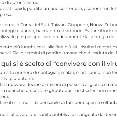
e di autoritarismo.
ono stati rapidi: perdite umane contenute, economia in for
presa.
re come in Corea del Sud, Taiwan, Giappone, Nuova Zelan
contagi testando, tracciando e trattando. Evitare il loc
tilizzarlo per poi applicare proficuamente la strategia delle
nte più lunghi, costi alla fine più alti, risultati minor
ici. Sia in termini di perdite umane che di caduta del P
qui si è scelto di “convivere con il vir
un alto numero di contagiati, malati, morti, pur di non fe
ttivi più potenti.
i far muovere decine di milioni di persone al giorno su me
nza neanche precettare gli autobus turistici fermi in rimes
tore.
i fare il minimo indispensabile di tamponi, spesso soltanto
i non rafforzare una sanità pubblica dissanguata da decenn