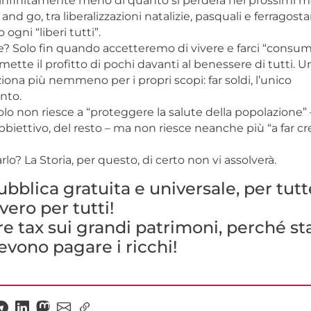
 infinitamente meno di quanto si perderà nei prossimi 
 and go, tra liberalizzazioni natalizie, pasquali e ferragost
ogni “liberi tutti”.
le? Solo fin quando accetteremo di vivere e farci “consu
ette il profitto di pochi davanti al benessere di tutti. 
ona più nemmeno per i propri scopi: far soldi, l’unico
to.
solo non riesce a “proteggere la salute della popolazione”
obbiettivo, del resto – ma non riesce neanche più “a far c
rlo? La Storia, per questo, di certo non vi assolverà.
bblica gratuita e universale, per tutte
vero per tutti!
re tax sui grandi patrimoni, perché sta
devono pagare i ricchi!