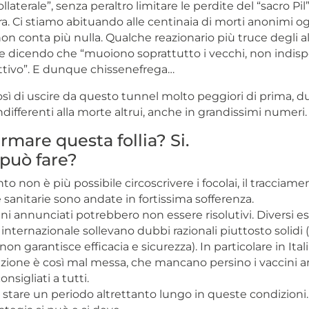
laterale”, senza peraltro limitare le perdite del “sacro Pil”
. Ci stiamo abituando alle centinaia di morti anonimi og
n conta più nulla. Qualche reazionario più truce degli alt
e dicendo che “muoiono soprattutto i vecchi, non indispe
ttivo”. E dunque chissenefrega…
sì di uscire da questo tunnel molto peggiori di prima, 
ndifferenti alla morte altrui, anche in grandissimi numeri.
rmare questa follia? Si.
può fare?
o non è più possibile circoscrivere i focolai, il tracciame
e sanitarie sono andate in fortissima sofferenza.
ni annunciati potrebbero non essere risolutivi. Diversi esp
internazionale sollevano dubbi razionali piuttosto solidi (l
 non garantisce efficacia e sicurezza). In particolare in Itali
uzione è così mal messa, che mancano persino i vaccini an
nsigliati a tutti.
 stare un periodo altrettanto lungo in queste condizioni.