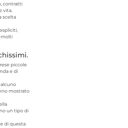
, contratti
 vita.
a scelta
spliciti,
 molti
chissimi.
rese piccole
anda e di
qualcuno
anno mostrato
ella
no un tipo di
te di questa