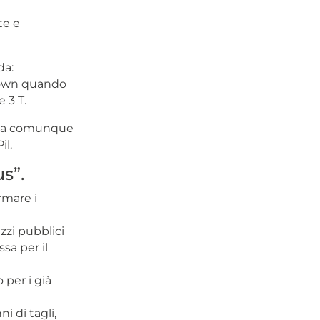
te e
da:
kdown quando
 3 T.
i, ma comunque
il.
us”.
rmare i
zzi pubblici
sa per il
 per i già
i di tagli,