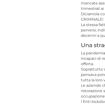
mancate assun
trimestrali a
Diciamola con
CRIMINALE!
La stessa fat
perversi, ind
decenni a qu
Una strag
La pandemia h
incapaci di r
offerta.
Soprattutto q
pensava pote
tutta la loro 
Le aziende ch
ristorazione 
occupazione c
I finti lockd