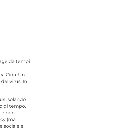
rage da tempi
era Cina. Un
del virus. In
irus isolando
o di tempo,
te per
vacy (ma
e sociale e