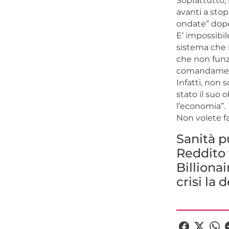
Soprattutto,
avanti a stop
ondate” dopo 
E’ impossibi
sistema che m
che non funzi
comandamen
Infatti, non 
stato il suo 
l’economia”.
Non volete fa
Sanità pu
Reddito 
Billionai
crisi la 