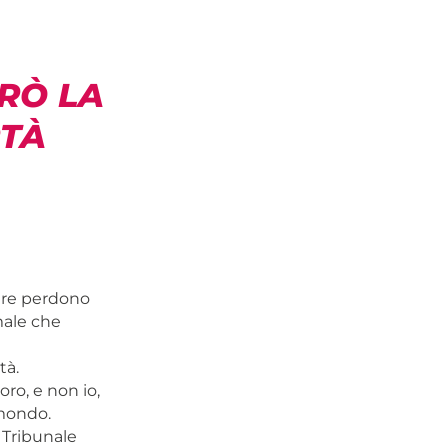
ERÒ LA
RTÀ
dere perdono
 male che
tà.
ro, e non io,
 mondo.
 Tribunale