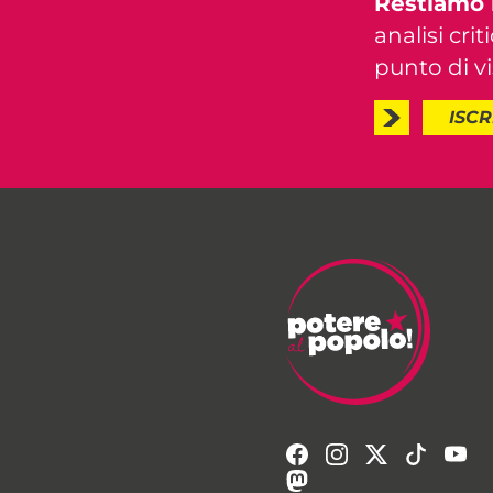
Restiamo 
analisi crit
punto di vis
ISCR