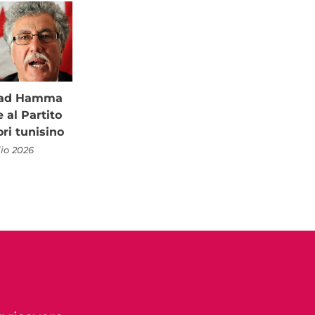
à ad Hamma
al Partito
ori tunisino
lio 2026