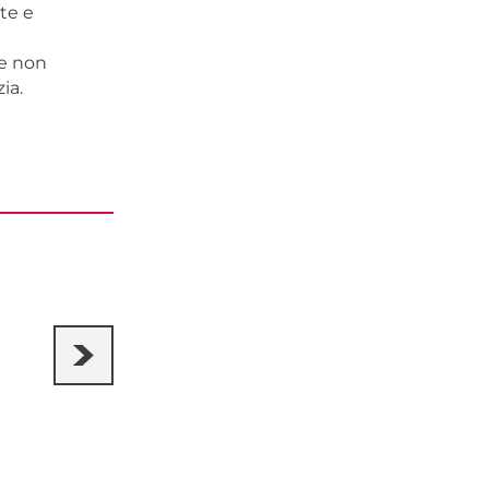
te e
 e non
ia.