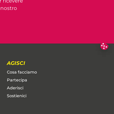
r ricevere
l nostro
AGISCI
Cosa facciamo
Partecipa
Aderisci
Sostienici