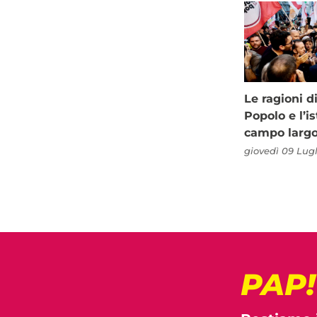
Le ragioni d
Popolo e l’is
campo larg
giovedì 09 Lugl
PAP