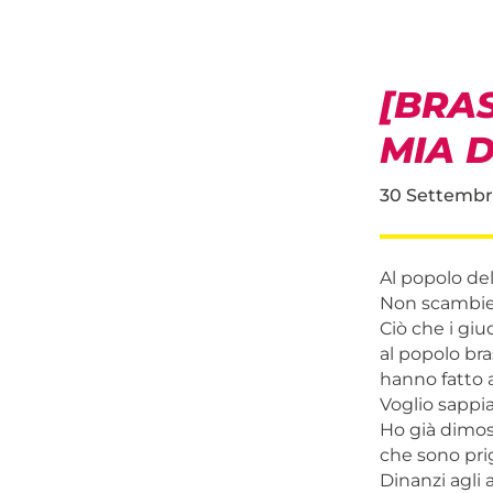
[BRAS
MIA D
30 Settembr
Al popolo del
Non scambierò
Ciò che i gi
al popolo bras
hanno fatto a
Voglio sappia
Ho già dimost
che sono prig
Dinanzi agli 