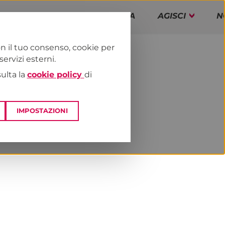
PAP!
PROGRAMMA
AGISCI
N
n il tuo consenso, cookie per
rvizi esterni.
E
NEWS & MEDIA
sulta la
cookie policy
di
IMPOSTAZIONI