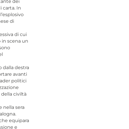
itante dei
 carta. In
l’esplosivo
mese di
ssiva di cui
to in scena un
 sono
el
 dalla destra
ortare avanti
der politici
izzazione
della civiltà
 nella sera
talogna.
 che equipara
ssione e