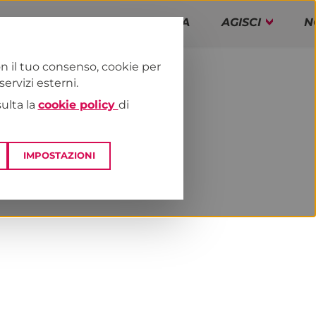
PAP!
PROGRAMMA
AGISCI
N
n il tuo consenso, cookie per
rvizi esterni.
E
NEWS & MEDIA
sulta la
cookie policy
di
IMPOSTAZIONI