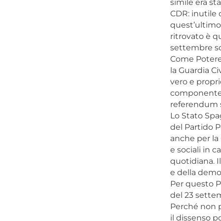
simile era st
CDR: inutile 
quest’ultimo 
ritrovato è q
settembre so
Come Potere 
la Guardia Civ
vero e propri
componente c
referendum s
Lo Stato Spa
del Partido P
anche per la 
e sociali in c
quotidiana. Il
e della democ
Per questo Po
del 23 settem
Perché non p
il dissenso p