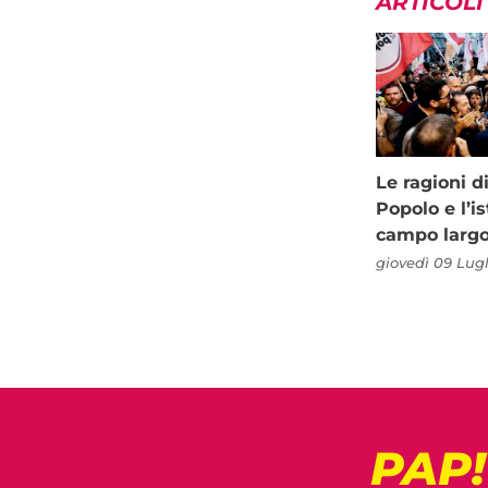
ARTICOLI
Le ragioni d
Popolo e l’is
campo larg
giovedì 09 Lugl
PAP