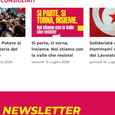
 CONSIGLIATI
i Potere al
Si parte, si torna,
Solidariet
teria del
insieme. Noi stiamo con
Hammami e 
o
la valle che resiste!
dei Lavorat
io 2026
venerdì 31 Luglio 2026
giovedì 16 Lug
! NEWSLETTER