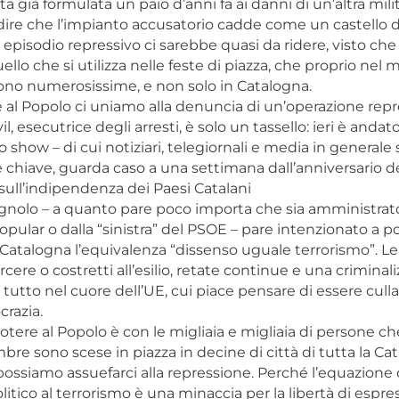
ata già formulata un paio d’anni fa ai danni di un’altra mil
dire che l’impianto accusatorio cadde come un castello di
episodio repressivo ci sarebbe quasi da ridere, visto che 
uello che si utilizza nelle feste di piazza, che proprio nel 
no numerosissime, e non solo in Catalogna.
al Popolo ci uniamo alla denuncia di un’operazione repre
il, esecutrice degli arresti, è solo un tassello: ieri è anda
o show – di cui notiziari, telegiornali e media in generale
hiave, guarda caso a una settimana dall’anniversario d
ull’indipendenza dei Paesi Catalani
gnolo – a quanto pare poco importa che sia amministrato
opular o dalla “sinistra” del PSOE – pare intenzionato a p
Catalogna l’equivalenza “dissenso uguale terrorismo”. Lea
arcere o costretti all’esilio, retate continue e una criminal
 tutto nel cuore dell’UE, cui piace pensare di essere culla 
razia.
tere al Popolo è con le migliaia e migliaia di persone che
bre sono scese in piazza in decine di città di tutta la Ca
ossiamo assuefarci alla repressione. Perché l’equazione
olitico al terrorismo è una minaccia per la libertà di espre