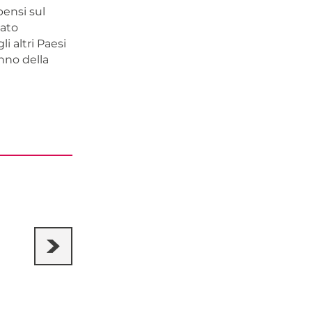
pensi sul
tato
i altri Paesi
anno della