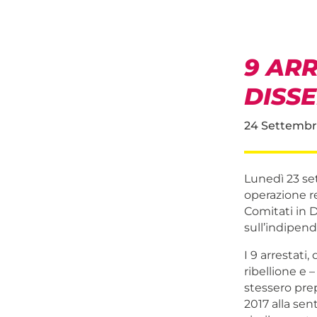
9 ARR
DISS
24 Settembr
Lunedì 23 se
operazione re
Comitati in 
sull’indipend
I 9 arrestati
ribellione e –
stessero prep
2017 alla sen