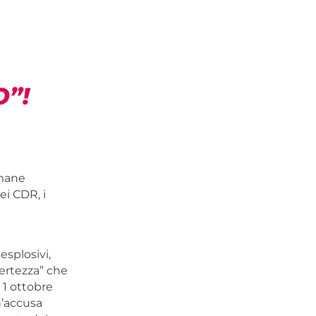
”!
mmane
ei CDR, i
esplosivi,
certezza” che
 1 ottobre
n’accusa