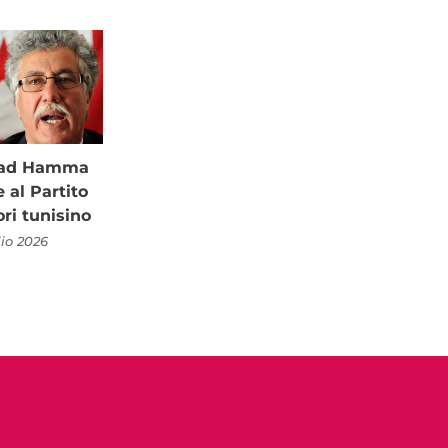
à ad Hamma
al Partito
ori tunisino
lio 2026