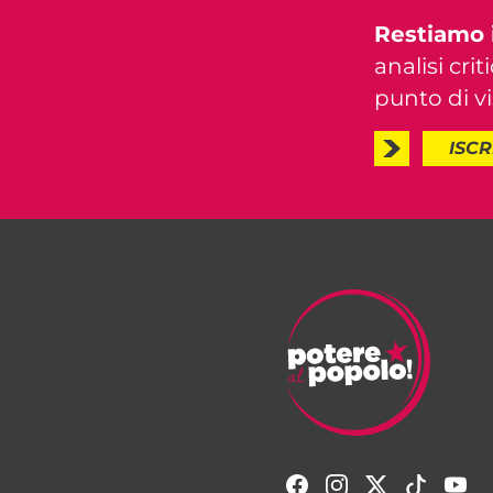
Restiamo 
analisi crit
punto di vis
ISCR