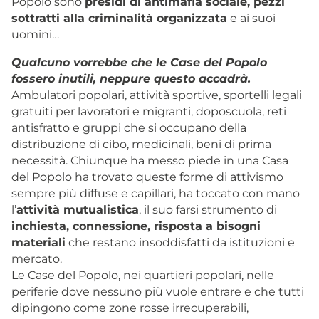
Popolo sono
presidi di antimafia sociale, pezzi
sottratti alla criminalità organizzata
e ai suoi
uomini…
Qualcuno vorrebbe che le Case del Popolo
fossero inutili, neppure questo accadrà.
Ambulatori popolari, attività sportive, sportelli legali
gratuiti per lavoratori e migranti, doposcuola, reti
antisfratto e gruppi che si occupano della
distribuzione di cibo, medicinali, beni di prima
necessità. Chiunque ha messo piede in una Casa
del Popolo ha trovato queste forme di attivismo
sempre più diffuse e capillari, ha toccato con mano
l’
attività mutualistica
, il suo farsi strumento di
inchiesta, connessione, risposta a bisogni
materiali
che restano insoddisfatti da istituzioni e
mercato.
Le Case del Popolo, nei quartieri popolari, nelle
periferie dove nessuno più vuole entrare e che tutti
dipingono come zone rosse irrecuperabili,