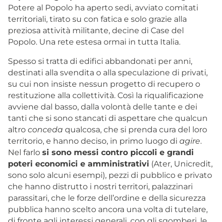
Potere al Popolo ha aperto sedi, avviato comitati
territoriali, tirato su con fatica e solo grazie alla
preziosa attività militante, decine di Case del
Popolo. Una rete estesa ormai in tutta Italia.
Spesso si tratta di edifici abbandonati per anni,
destinati alla svendita o alla speculazione di privati,
su cui non insiste nessun progetto di recupero o
restituzione alla collettività. Così la riqualificazione
avviene dal basso, dalla volontà delle tante e dei
tanti che si sono stancati di aspettare che qualcun
altro
conceda
qualcosa, che si prenda cura del loro
territorio, e hanno deciso, in primo luogo di
agire
.
Nel farlo
si sono messi contro piccoli e grandi
poteri economici e amministrativi
(Ater, Unicredit,
sono solo alcuni esempi), pezzi di pubblico e privato
che hanno distrutto i nostri territori, palazzinari
parassitari, che le forze dell’ordine e della sicurezza
pubblica hanno scelto ancora una volta di tutelare,
di fronte agli interessi generali, con gli sgomberi, le