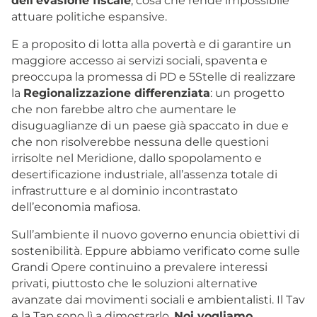
dell’evasione fiscale
, cosa che rende impossibile
attuare politiche espansive.
E a proposito di lotta alla povertà e di garantire un
maggiore accesso ai servizi sociali, spaventa e
preoccupa la promessa di PD e 5Stelle di realizzare
la
Regionalizzazione differenziata
: un progetto
che non farebbe altro che aumentare le
disuguaglianze di un paese già spaccato in due e
che non risolverebbe nessuna delle questioni
irrisolte nel Meridione, dallo spopolamento e
desertificazione industriale, all’assenza totale di
infrastrutture e al dominio incontrastato
dell’economia mafiosa.
Sull’ambiente il nuovo governo enuncia obiettivi di
sostenibilità. Eppure abbiamo verificato come sulle
Grandi Opere continuino a prevalere interessi
privati, piuttosto che le soluzioni alternative
avanzate dai movimenti sociali e ambientalisti. Il Tav
e la Tap sono lì a dimostrarlo.
Noi vogliamo