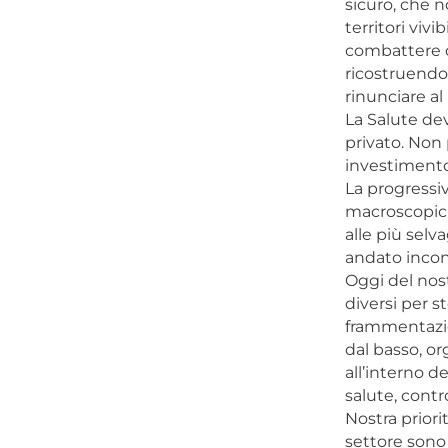
sicuro, che 
territori vivi
combattere q
ricostruendo
rinunciare a
La Salute de
privato. Non
investimento 
La progressiv
macroscopici 
alle più selv
andato incont
Oggi del nost
diversi per s
frammentazio
dal basso, or
all’interno d
salute, contro
Nostra priori
settore sono