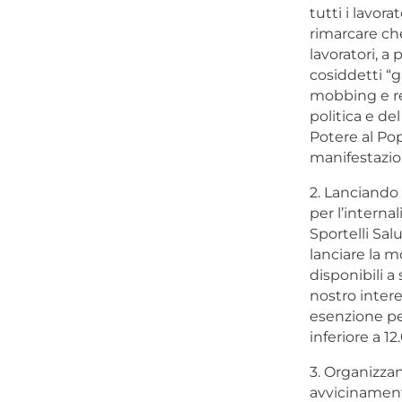
tutti i lavora
rimarcare ch
lavoratori, a 
cosiddetti “g
mobbing e rep
politica e de
Potere al Pop
manifestazion
2. Lanciando 
per l’internal
Sportelli Sal
lanciare la m
disponibili a 
nostro intere
esenzione per
inferiore a 1
3. Organizza
avvicinamento