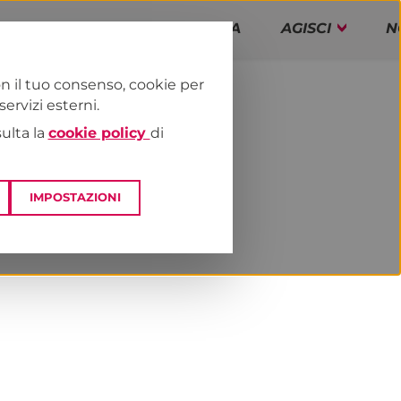
PAP!
PROGRAMMA
AGISCI
N
n il tuo consenso, cookie per
rvizi esterni.
E
NEWS & MEDIA
sulta la
cookie policy
di
IMPOSTAZIONI