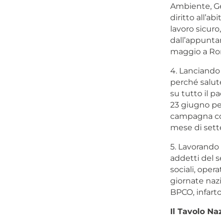
Ambiente, Ge
diritto all’ab
lavoro sicuro
dall’appuntam
maggio a Rom
4. Lanciando
perché salute
su tutto il p
23 giugno per
campagna com
mese di set
5. Lavorando
addetti del s
sociali, oper
giornate nazi
BPCO, infarto
Il Tavolo Na