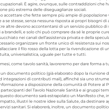
ccupazionali. È agire, ovunque, sulle contraddizioni che 
zione più estrema delle diseguaglianze sociali.
 accettare che fette sempre più ampie di popolazione
 se stesse, senza nessuna risposta ai propri bisogni di 
re altre devono accontentarsi di un servizio pubblico di s
 a brandelli, e solo chi può comprare da sé le proprie cur
ucchiato nei canali dell’assistenza privata e della specul
ssario organizzare un fronte unico di resistenza sui nostri
llacciare il filo rosso della lotta per la rivendicazione di u
uita, universalistica, uguale per tutte e tutti.
 mesi, come tavolo sanità, lavoreremo per dare forma a t
 un documento politico (già elaborato dopo la riunione d
 integrazioni di contributi mail), affinché sia uno strum
nformazione a disposizione della comunità di Potere al P
i partecipanti del Tavolo Nazionale Sanità e ai gruppi tem
a questo documento sarà estrapolato un Manifesto che, in
mpatto, illustri le nostre idee sulla Salute, da destinare a
ervizi sanitari. Si elaborerà, inoltre, un documento politico