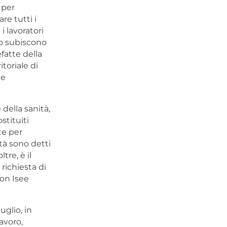
 per
e tutti i
i lavoratori
so subiscono
fatte della
toriale di
le
della sanità,
stituiti
te per
ità sono detti
tre, è il
richiesta di
con Isee
glio, in
avoro,