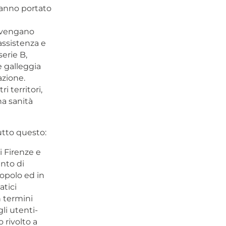
hanno portato
 vengano
assistenza e
erie B,
e galleggia
azione.
 territori,
na sanità
utto questo:
i Firenze e
ento di
opolo ed in
atici
 termini
gli utenti-
 rivolto a