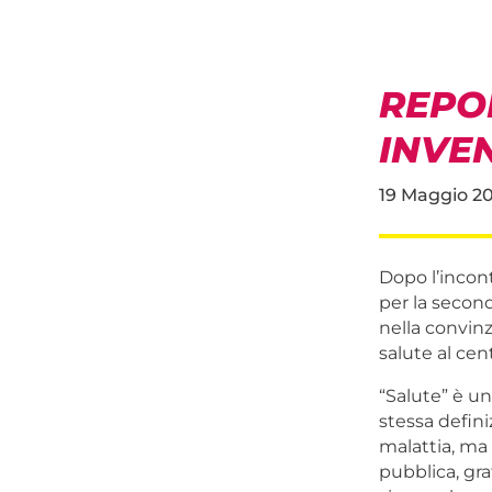
REPO
INVEN
19 Maggio 2
Dopo l’incont
per la second
nella convinz
salute al cent
“Salute” è un
stessa defini
malattia, ma 
pubblica, gra