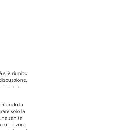
 si è riunito
 discussione,
itto alla
 secondo la
rare solo la
una sanità
su un lavoro