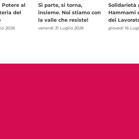
i Potere al
Si parte, si torna,
Solidariet
teria del
insieme. Noi stiamo con
Hammami e 
o
la valle che resiste!
dei Lavorat
io 2026
venerdì 31 Luglio 2026
giovedì 16 Lug