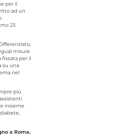
 per il
iritto ad un
o
simo 23
ifferenziato,
 egual misura
fissata per il
à su una
tema nel
empre più
assistenti
are insieme
 diabete,
ugno a Roma.