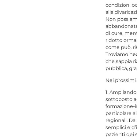
condizioni o
alla divarica
Non possiamo
abbandonate a
di cure, ment
ridotto ormai
come può, ris
Troviamo nece
che sappia ria
pubblica, grat
Nei prossimi
1. Ampliando
sottoposto ad
formazione-i
particolare a
regionali. D
semplici e d’i
pazienti dei s