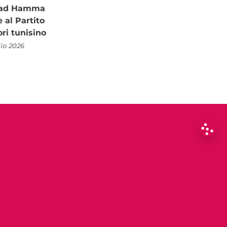
à ad Hamma
al Partito
ori tunisino
lio 2026