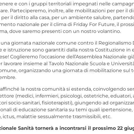
nere e con i gruppi territoriali impegnati nelle campagne
itare. Parteciperemo, inoltre, alle mobilitazioni per per il d
, per il diritto alla casa, per un ambiente salubre, partend
ento nazionale per il clima di Friday For Future, il pros
a, dove saremo presenti con un nostro volantino.
 una giornata nazionale comune contro il Regionalismo D
 e istruzione sono garantiti dalla nostra Costituzione in
aese! Coglieremo l’occasione dell’Assemblea Nazionale già 
 lavorare insieme al Tavolo Nazionale Scuola e Universit
une, organizzando una giornata di mobilitazione sul 
tembre.
 affinché la nostra comunità si estenda, coinvolgendo s
ettore (medici, infermieri, psicologi, ostetriche, eduatori, 
atori socio-sanitari, fisioterapisti), giungendo ad organizz
onali di educazione sanitaria su temi quali ipertensione,
, ictus, malattie sessualmente trasmissibili, etc.
zionale Sanità tornerà a incontrarsi il prossimo 22 gi