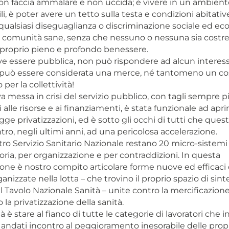
non faccia ammalare e non uccida; è vivere in un ambiente
bili, è poter avere un tetto sulla testa e condizioni abitativ
ualsiasi diseguaglianza o discriminazione sociale ed e
 comunità sane, senza che nessuno o nessuna sia costre
l proprio pieno e profondo benessere.
ve essere pubblica, non può rispondere ad alcun interess
 può essere considerata una merce, né tantomeno un co
per la collettività!
a messa in crisi del servizio pubblico, con tagli sempre p
alle risorse e ai finanziamenti, è stata funzionale ad aprir
agge privatizzazioni, ed è sotto gli occhi di tutti che que
ro, negli ultimi anni, ad una pericolosa accelerazione.
ro Servizio Sanitario Nazionale restano 20 micro-sistemi 
toria, per organizzazione e per contraddizioni. In questa
ne è nostro compito articolare forme nuove ed efficaci 
ganizzate nella lotta – che trovino il proprio spazio di sint
el Tavolo Nazionale Sanità – unite contro la mercificazione
 la privatizzazione della sanità.
tà è stare al fianco di tutte le categorie di lavoratori che 
 andati incontro al peggioramento inesorabile delle prop