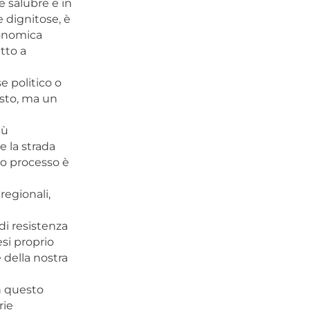
 salubre e in
e dignitose, è
conomica
tto a
e politico o
sto, ma un
iù
e la strada
sto processo è
regionali,
di resistenza
esi proprio
 della nostra
in questo
rie