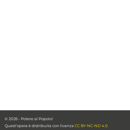
© 2026 - Potere al Popolo!
Quest'opera è distribuita con licenza
CC BY-NC-ND 4.0.