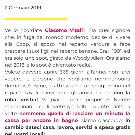
2 Gennaio 2019
Ve lo ricordate
Giacomo Vitali
? Era quel signore
che, in fuga dal mondo moderno, decise di vivere
alla Coop, si sposò nel reparto verdure e fece
crescere i suoi figli nel reparto banane. Era il 1991, ed
era solo uno spot, girato da Woody Allen. Ora siamo
nel 2018, e lo spot è diventato realtà.
Volete davvero aprire 365 giorni all’anno, non farci
vedere le persone che vogliamo nemmenouna
domenica? Bene, ci attrezziamo un soggiornino nel
reparto tavoli e invitiamo gli amici a cena
con la
roba vostra!
Vi piace come proposta? Niente
straordinari – ce li avete già tolti – niente diritti, a
volte
nemmeno quello di lasciare un minuto la
cassa per andare in bagno
, siamo d’accordo:
in
cambio dateci casa, lavoro, servizi e spesa gratis
nei vostri locali!