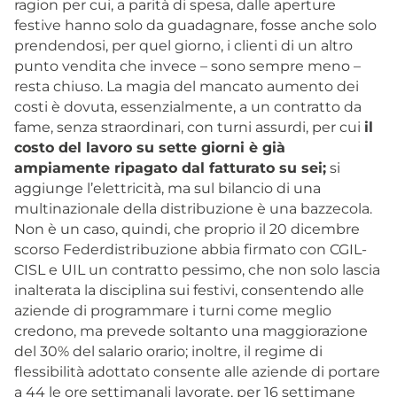
ragion per cui, a parità di spesa, dalle aperture
festive hanno solo da guadagnare, fosse anche solo
prendendosi, per quel giorno, i clienti di un altro
punto vendita che invece – sono sempre meno –
resta chiuso. La magia del mancato aumento dei
costi è dovuta, essenzialmente, a un contratto da
fame, senza straordinari, con turni assurdi, per cui
il
costo del lavoro su sette giorni è già
ampiamente ripagato dal fatturato su sei;
si
aggiunge l’elettricità, ma sul bilancio di una
multinazionale della distribuzione è una bazzecola.
Non è un caso, quindi, che proprio il 20 dicembre
scorso Federdistribuzione abbia firmato con CGIL-
CISL e UIL un contratto pessimo, che non solo lascia
inalterata la disciplina sui festivi, consentendo alle
aziende di programmare i turni come meglio
credono, ma prevede soltanto una maggiorazione
del 30% del salario orario; inoltre, il regime di
flessibilità adottato consente alle aziende di portare
a 44 le ore settimanali lavorate, per 16 settimane