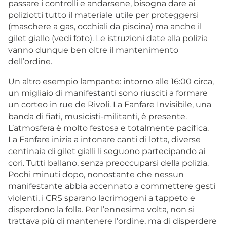
passare i controlli e andarsene, bisogna dare ai
poliziotti tutto il materiale utile per proteggersi
(maschere a gas, occhiali da piscina) ma anche il
gilet giallo (vedi foto). Le istruzioni date alla polizia
vanno dunque ben oltre il mantenimento
dell’ordine.
Un altro esempio lampante: intorno alle 16:00 circa,
un migliaio di manifestanti sono riusciti a formare
un corteo in rue de Rivoli. La Fanfare Invisibile, una
banda di fiati, musicisti-militanti, è presente.
L’atmosfera è molto festosa e totalmente pacifica.
La Fanfare inizia a intonare canti di lotta, diverse
centinaia di gilet gialli li seguono partecipando ai
cori. Tutti ballano, senza preoccuparsi della polizia.
Pochi minuti dopo, nonostante che nessun
manifestante abbia accennato a commettere gesti
violenti, i CRS sparano lacrimogeni a tappeto e
disperdono la folla. Per l’ennesima volta, non si
trattava più di mantenere l’ordine, ma di disperdere