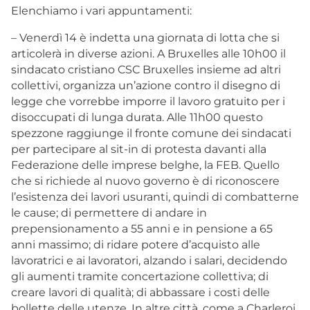
Elenchiamo i vari appuntamenti:
– Venerdì 14 è indetta una giornata di lotta che si
articolerà in diverse azioni. A Bruxelles alle 10h00 il
sindacato cristiano CSC Bruxelles insieme ad altri
collettivi, organizza un’azione contro il disegno di
legge che vorrebbe imporre il lavoro gratuito per i
disoccupati di lunga durata. Alle 11h00 questo
spezzone raggiunge il fronte comune dei sindacati
per partecipare al sit-in di protesta davanti alla
Federazione delle imprese belghe, la FEB. Quello
che si richiede al nuovo governo è di riconoscere
l’esistenza dei lavori usuranti, quindi di combatterne
le cause; di permettere di andare in
prepensionamento a 55 anni e in pensione a 65
anni massimo; di ridare potere d’acquisto alle
lavoratrici e ai lavoratori, alzando i salari, decidendo
gli aumenti tramite concertazione collettiva; di
creare lavori di qualità; di abbassare i costi delle
bollette delle utenze. In altre città, come a Charleroi