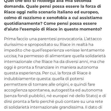
Quel che dici si ricollega alla mia seconda
domanda. Quale pensi possa essere la forza di
Riace oggi nello scenario italiano ed europeo,
colmo di razzismo e xenofobia a cui assistiamo
quotidianamente? Come pensi possa essere
d’aiuto l’esempio di Riace in questo momento?
Prima faccio una parentesi provocatoria. L’attacco
durissimo e spropositato su Riace in realtà ha
impedito che quell’esperienza venisse lentamente
uccisa; ha permesso di alimentare quella solidarietà
internazionale che Riace ha da diversi anni, ma che
oggi è pronta a finanziare in maniera autonoma
questa esperienza. Per cui, la forza
di
Riace è
indubbiamente questa: quella di potersi
permettere di tornare alle origini, e quindi fare
accoglienza spontanea, autogestita ed autonoma
(senza fondi pubblici, né europei né dello Stato) e di
dirsi pronta a farlo perché può contare su una rete
di solidarietà internazionale grandissima. Il dato di