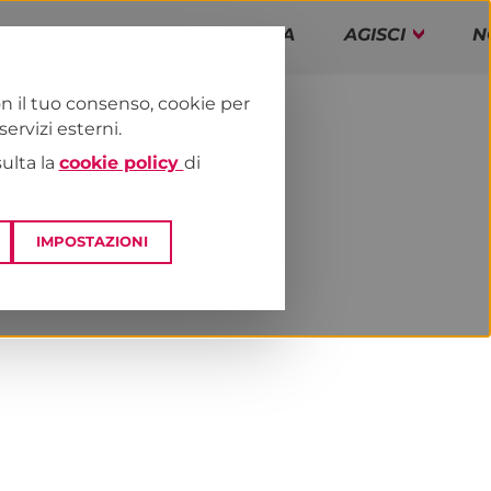
PAP!
PROGRAMMA
AGISCI
N
n il tuo consenso, cookie per
rvizi esterni.
E
NEWS & MEDIA
sulta la
cookie policy
di
IMPOSTAZIONI