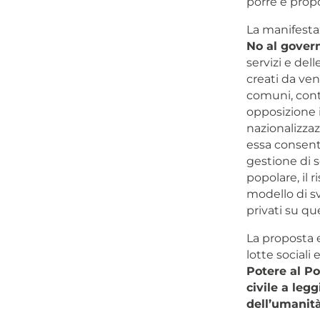
porre e propo
La manifesta
No al govern
servizi e del
creati da ven
comuni, cont
opposizione i
nazionalizzaz
essa consente
gestione di s
popolare, il 
modello di sv
privati su que
La proposta 
lotte sociali
Potere al P
civile a leg
dell’umanità