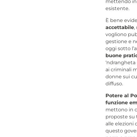
mettendo in 
esistente.
È bene evide
accettabile
,
vogliono pubb
gestione e ne
oggi sotto l’
buone pratic
‘ndrangheta c
ai criminali 
donne sui cui
diffuso.
Potere al P
funzione em
mettono in ca
proposte su t
alle elezion
questo govern