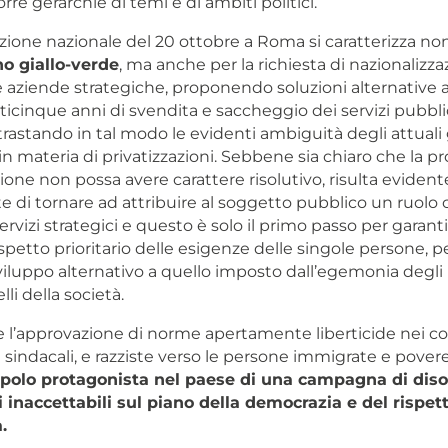
rre gerarchie di temi e di ambiti politici.
zione nazionale del 20 ottobre a Roma si caratterizza no
o giallo-verde
, ma anche per la richiesta di nazionalizza
le aziende strategiche, proponendo soluzioni alternative 
ticinque anni di svendita e saccheggio dei servizi pubbli
rastando in tal modo le evidenti ambiguità degli attuali
n materia di privatizzazioni. Sebbene sia chiaro che la pr
ione non possa avere carattere risolutivo, risulta evident
 di tornare ad attribuire al soggetto pubblico un ruolo c
ervizi strategici e questo è solo il primo passo per garantir
rispetto prioritario delle esigenze delle singole persone, p
iluppo alternativo a quello imposto dall’egemonia degli 
lli della società.
e l’approvazione di norme apertamente liberticide nei co
 e sindacali, e razziste verso le persone immigrate e pover
opolo protagonista nel paese di una campagna di dis
gi inaccettabili sul piano della democrazia e del rispet
.