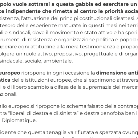
polo vuole sottrarsi a questa gabbia ed esercitare un
e indipendente che rimetta al centro le priorità socia
esistenza, l’attuazione dei principi costituzionali disattesi. 
tesoro delle esperienze maturate in questi mesi nei territ
iali e sindacali, dove il movimento è stato attivo e ha spe
rumenti di resistenza e organizzazione politica e popola
perare ogni attitudine alla mera testimonianza e propa
lgere un ruolo attivo, propositivo, progettuale e di orga
 sindacale, sociale, ambientale.
 europeo
ripropone in ogni occasione la
dimensione anti
tica
delle istituzioni europee, che si esprimono attravers
i e di libero scambio a difesa della supremazia dei mercati
zionali.
ello europeo si ripropone lo schema falsato della contrap
ra “liberali di destra e di sinistra” e destra xenofoba ben
 Diplomatique.
dente che questa tenaglia va rifiutata e spezzata ovunq