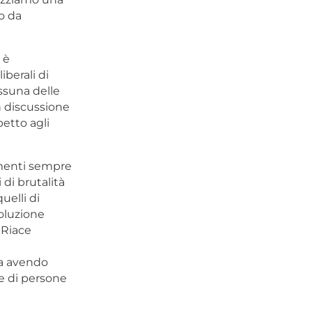
o da
 è
berali di
essuna delle
n discussione
petto agli
lamenti sempre
 di brutalità
uelli di
voluzione
a Riace
ta avendo
he di persone