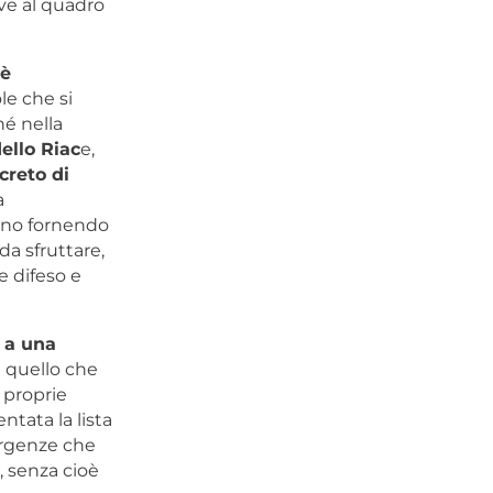
ve al quadro
 è
le che si
né nella
ello Riac
e,
creto di
a
cono fornendo
a sfruttare,
e difeso e
 a una
a quello che
 proprie
ntata la lista
ergenze che
, senza cioè