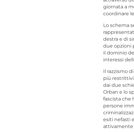
giornata a m
coordinare le 
Lo schema sec
rappresentat
destra e di s
due opzioni 
il dominio de
interessi dell
Il razzismo d
più restrittiv
dai due schie
Orban e lo sp
fascista che h
persone immi
criminalizzaz
esiti nefasti
attivamente i