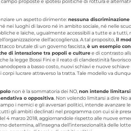
campo proposte e ipotesi politiche di rottura e alternati
nziare un aspetto dirimente:
nessuna discriminazione
 né nei luoghi di lavoro né in ambito sociale, né nelle scuo
liche e laiche, ugualmente accessibili a tutte e a tutti, 
ll’organizzazione dell’accoglienza. A tal proposito,
il mod
attacco brutale di un governo fascista,
è un esempio con
he di interazione tra popoli e culture
e di contrasto all
he la legge Bossi Fini e il reato di clandestinità favoris
manodopera a basso costo, nuovi schiavi e nuove schiave d
 corpi lucrare attraverso la tratta. Tale modello va dunqu
opolo
non è la sommatoria dei NO,
non intende limitarsi
endativa o oppositiva
. Non volendo limitarsi a dire No 
mpo i nemici e gli avversari politici, intende avanzare le
utti gli ambiti declinati nel programma con cui si è prese
i del 4 marzo 2018, aggiornandole rispetto alle nuove em
o determina, all’insegna dell’intersezionalità delle lotte