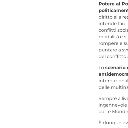
Potere al Po
politicament
diritto alla r
intende fare 
conflitti soc
modalità e st
rompere e su
puntare a svo
del conflitto
Lo
scenario
antidemocra
internazional
delle multina
Sempre a liv
ingannevole t
da Le Monde
È dunque evi