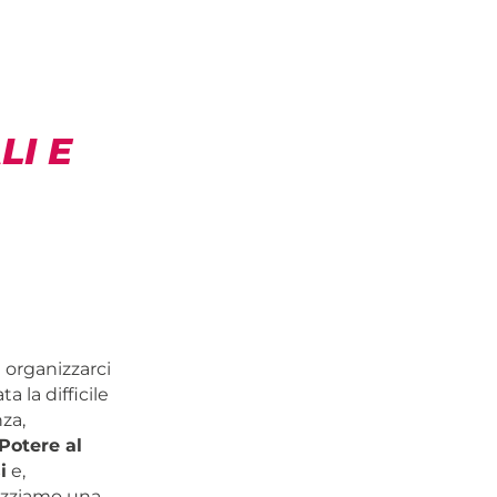
LI E
 organizzarci
la difficile
za,
Potere al
i
e,
anizziamo una