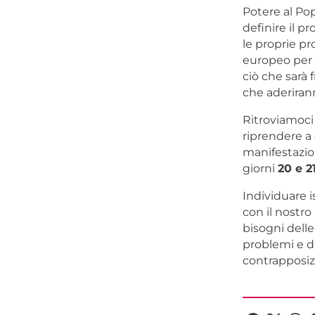
Potere al Pop
definire il p
le proprie pr
europeo per p
ciò che sarà 
che aderiran
Ritroviamoci 
riprendere a 
manifestazio
giorni
20 e 2
Individuare i
con il nostr
bisogni delle
problemi e d
contrapposizi