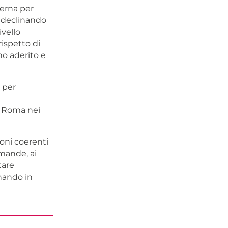
terna per
, declinando
ivello
rispetto di
no aderito e
 per
a Roma nei
ioni coerenti
mande, ai
tare
nando in