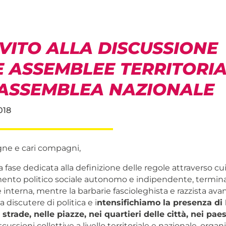
VITO ALLA DISCUSSIONE
 ASSEMBLEE TERRITORIA
’ASSEMBLEA NAZIONALE
018
ne e cari compagni,
 fase dedicata alla definizione delle regole attraverso cui
to politico sociale autonomo e indipendente, terminata 
interna, mentre la barbarie fascioleghista e razzista avan
 discutere di politica e i
ntensifichiamo la presenza di 
strade, nelle piazze, nei quartieri delle città, nei paes
scussioni collettive a livello territoriale e nazionale, org