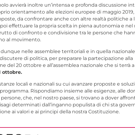
olo avvierà inoltre un’intensa e profonda discussione in
roprio orientamento alle elezioni europee di maggio 2019
oposte, da confrontare anche con altre realtà politiche a l
oi effettuare la propria scelta in piena autonomia e nel 
frutto di confronto e condivisione tra le persone che han
no al movimento.
dunque nelle assemblee territoriali e in quella nazionale
discutere di politica, per preparare la partecipazione alla
ne del 20 ottobre e all’assemblea nazionale che si terrà 
1 ottobre.
stanze locali e nazionali su cui avanzare proposte e soluz
o programma. Rispondiamo insieme alle esigenze, alle do
 persone, che, nel nostro paese, si trovano a dover affron
isagi determinati dall’inganno populista di chi sta gover
one ai valori e ai principi della nostra Costituzione.