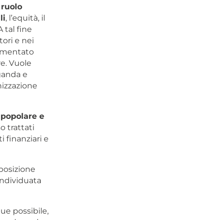
 ruolo
li
, l’equità, il
A tal fine
ori e nei
rimentato
re. Vuole
ganda e
nizzazione
popolare e
o trattati
 finanziari e
posizione
 individuata
ue possibile,