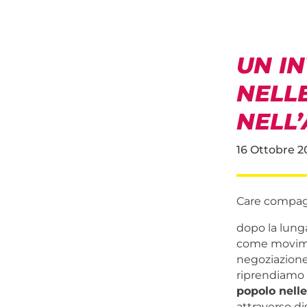
UN IN
NELLE
NELL
16 Ottobre 2
Care compag
dopo la lunga
come movimen
negoziazione 
riprendiamo a
popolo nelle 
attraverso di