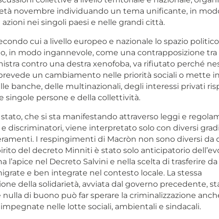
età novembre individuando un tema unificante, in mod
azioni nei singoli paesi e nelle grandi città.
ondo cui a livello europeo e nazionale lo spazio politico
o, in modo ingannevole, come una contrapposizione tra li
inistra contro una destra xenofoba, va rifiutato perché n
prevede un cambiamento nelle priorità sociali o mette i
lle banche, delle multinazionali, degli interessi privati ris
e singole persone e della collettività.
i stato, che si sta manifestando attraverso leggi e rego
i e discriminatori, viene interpretato solo con diversi gradi
ramenti. I respingimenti di Macròn non sono diversi da q
irito del decreto Minniti è stato solo anticipatorio dell’e
a l’apice nel Decreto Salvini e nella scelta di trasferire d
grate e ben integrate nel contesto locale. La stessa
ione della solidarietà, avviata dal governo precedente, s
 e nulla di buono può far sperare la criminalizzazione anc
mpegnate nelle lotte sociali, ambientali e sindacali.