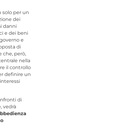
n solo per un
zione dei
ai danni
ci e dei beni
 governo e
oposta di
e che, però,
entrale nella
e il controllo
er definire un
interessi
nfronti di
e, vedrà
obbedienza
to