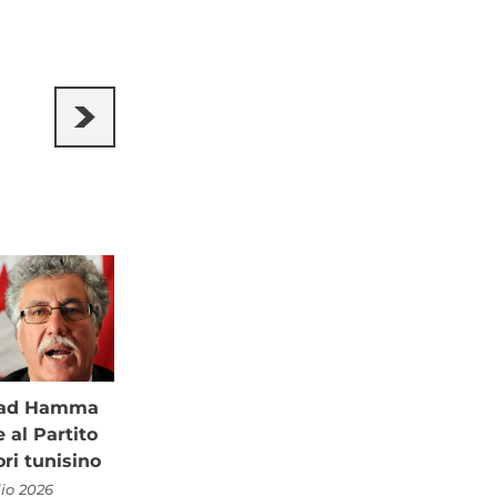
à ad Hamma
al Partito
ori tunisino
lio 2026