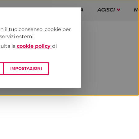
PAP!
PROGRAMMA
AGISCI
N
n il tuo consenso, cookie per
rvizi esterni.
E
NEWS & MEDIA
sulta la
cookie policy
di
IMPOSTAZIONI