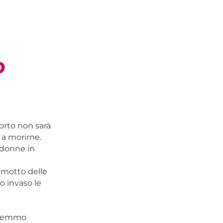
O
borto non sarà
 a morirne.
i donne in
l motto delle
o invaso le
piremmo