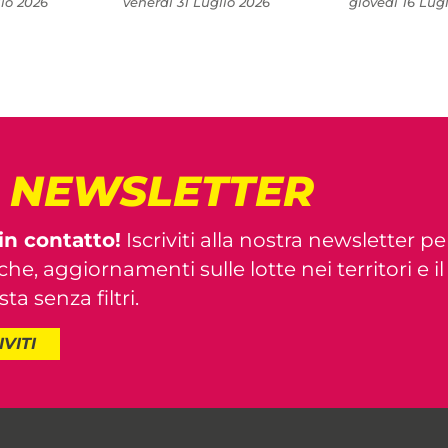
io 2026
venerdì 31 Luglio 2026
giovedì 16 Lug
! NEWSLETTER
in contatto!
Iscriviti alla nostra newsletter pe
iche, aggiornamenti sulle lotte nei territori e i
ta senza filtri.
IVITI