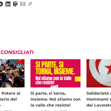
 CONSIGLIATI
i Potere al
Si parte, si torna,
Solidariet
teria del
insieme. Noi stiamo con
Hammami e 
o
la valle che resiste!
dei Lavorat