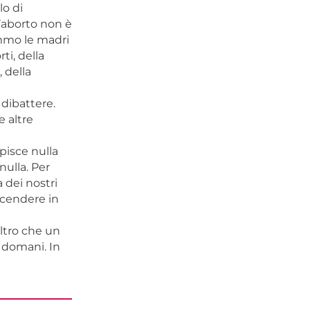
lo di
l’aborto non è
emmo le madri
ti, della
 della
 dibattere.
 altre
pisce nulla
nulla. Per
a dei nostri
scendere in
ltro che un
à domani. In