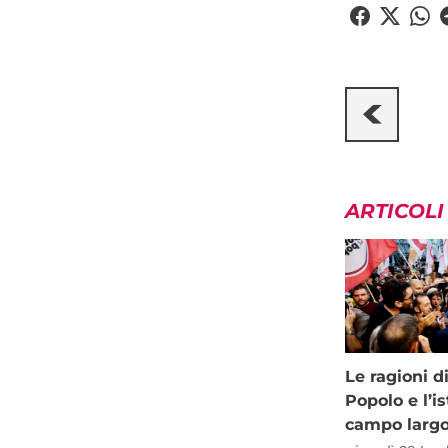
ARTICOLI
Le ragioni d
Popolo e l’is
campo larg