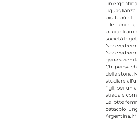
un’Argentina 
uguaglianza, 
più tabù, ch
e le nonne ch
paura di amma
società bigo
Non vedremmo 
Non vedremmo
generazioni lo
Chi pensa che
della storia.
studiare all’u
figli, per un
strada e com
Le lotte fem
ostacolo lung
Argentina. M