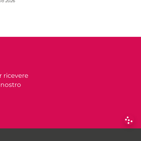
lio 2026
r ricevere
l nostro