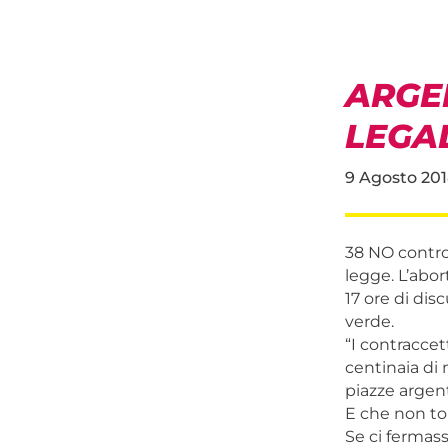
ARGE
LEGA
9 Agosto 201
38 NO contro 
legge. L’abo
17 ore di dis
verde.
“I contraccet
centinaia di 
piazze argen
E che non to
Se ci ferma