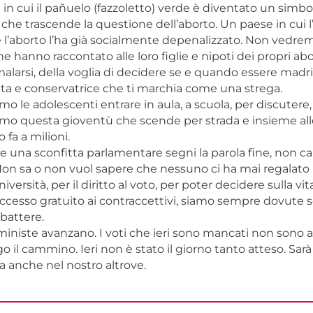
in cui il pañuelo (fazzoletto) verde è diventato un simbo
che trascende la questione dell’aborto. Un paese in cui 
e l’aborto l’ha già socialmente depenalizzato. Non vedr
e hanno raccontato alle loro figlie e nipoti dei propri abor
larsi, della voglia di decidere se e quando essere madri,
tta e conservatrice che ti marchia come una strega.
le adolescenti entrare in aula, a scuola, per discutere,
 questa gioventù che scende per strada e insieme alle
 fa a milioni.
 una sconfitta parlamentare segni la parola fine, non ca
 Non sa o non vuol sapere che nessuno ci ha mai regalato 
niversità, per il diritto al voto, per poter decidere sulla vit
 accesso gratuito ai contraccettivi, siamo sempre dovute 
battere.
ministe avanzano. I voti che ieri sono mancati non sono a
o il cammino. Ieri non è stato il giorno tanto atteso. Sar
a anche nel nostro altrove.