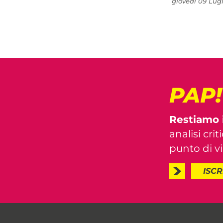
giovedì 09 Lugl
PAP
Restiamo 
analisi crit
punto di vis
ISCR