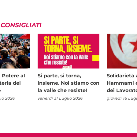
 CONSIGLIATI
i Potere al
Si parte, si torna,
Solidariet
teria del
insieme. Noi stiamo con
Hammami e 
o
la valle che resiste!
dei Lavorat
io 2026
venerdì 31 Luglio 2026
giovedì 16 Lug