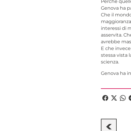
Perchè quelle
Genova ha pa
Che il mondo
maggioranza,
interessi di m
asservita. C
avrebbe mass
E che invece
stessa vista 
scienza.
Genova ha ini