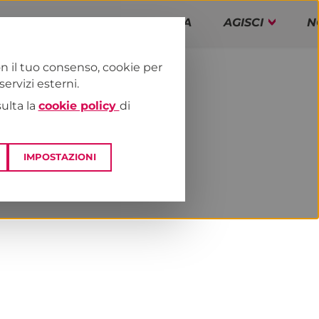
PAP!
PROGRAMMA
AGISCI
N
n il tuo consenso, cookie per
rvizi esterni.
E
NEWS & MEDIA
sulta la
cookie policy
di
IMPOSTAZIONI