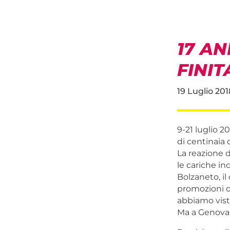
17 A
FINI
19 Luglio 201
9-21 luglio 20
di centinaia d
La reazione d
le cariche ind
Bolzaneto, il
promozioni d
abbiamo visto
Ma a Genova n