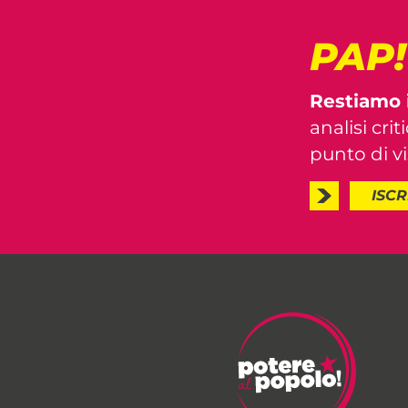
PAP
Restiamo 
analisi crit
punto di vis
ISCR