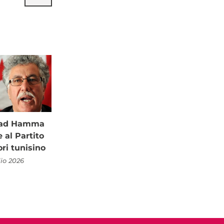
à ad Hamma
al Partito
ori tunisino
lio 2026