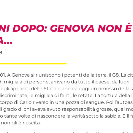
NNI DOPO: GENOVA NON È
TA…
8
01. A Genova si riuniscono i potenti della terra, il G8. La ci
i migliaia di persone, arrivano da tutto il paese, da fuori.
egli apparati dello Stato è ancora oggi un rimosso della st
iscriminate, le migliaia di feriti, le retate. La tortura della 
 corp
o di Carlo riverso in una pozza di sangue. Poi l’autoas
i grado di chi aveva avuto responsabilità grosse, quel 
 tante volte di nascondere la verità sotto la sabbia. E lì f
on gli è riuscita.