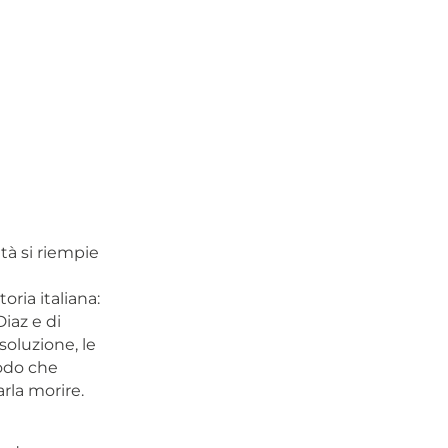
ttà si riempie
oria italiana:
Diaz e di
soluzione, le
modo che
arla morire.