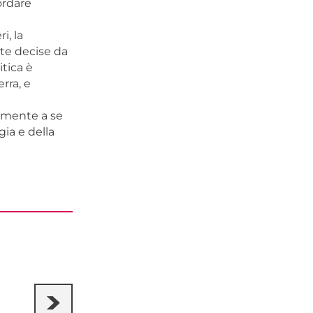
ordare
, la
ate decise da
itica è
rra, e
amente a se
gia e della