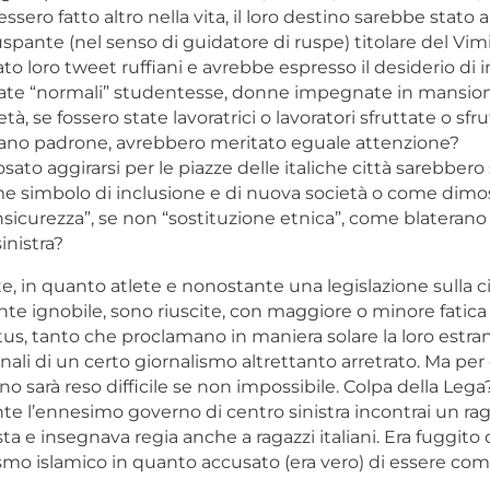
ssero fatto altro nella vita, il loro destino sarebbe stato 
ruspante (nel senso di guidatore di ruspe) titolare del Vim
to loro tweet ruffiani e avrebbe espresso il desiderio di 
tate “normali” studentesse, donne impegnate in mansio
à, se fossero state lavoratrici o lavoratori sfruttate o sfru
no padrone, avrebbero meritato eguale attenzione?
sato aggirarsi per le piazze delle italiche città sarebbero
e simbolo di inclusione e di nuova società o come dimos
nsicurezza”, se non “sostituzione etnica”, come blaterano
inistra?
e, in quanto atlete e nonostante una legislazione sulla c
e ignobile, sono riuscite, con maggiore o minore fatica
tatus, tanto che proclamano in maniera solare la loro estran
li di un certo giornalismo altrettanto arretrato. Ma per 
no sarà reso difficile se non impossibile. Colpa della Lega
nte l’ennesimo governo di centro sinistra incontrai un ra
sta e insegnava regia anche a ragazzi italiani. Era fuggito d
ismo islamico in quanto accusato (era vero) di essere com