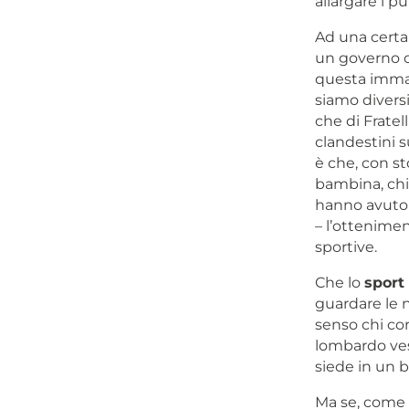
allargare i pu
Ad una certa I
un governo c
questa immag
siamo diversi
che di Fratel
clandestini 
è che, con st
bambina, chi
hanno avuto a
– l’ottenimen
sportive.
Che lo
sport 
guardare le n
senso chi cor
lombardo vest
siede in un 
Ma se, come 