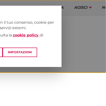
PAP!
PROGRAMMA
AGISCI
N
n il tuo consenso, cookie per
rvizi esterni.
E
NEWS & MEDIA
sulta la
cookie policy
di
IMPOSTAZIONI