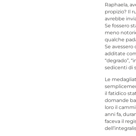
Raphaela, ave
propizio? Il 
avrebbe invia
Se fossero s
meno notoriet
qualche pada
Se avessero o
additate com
“degrado”, “i
sedicenti di s
Le medagliat
semplicement
il fatidico s
domande bana
loro il cammi
anni fa, dura
faceva il regi
dell’integral