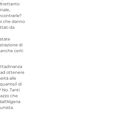
altrettanto
inale,
incontrarle?
ni che danno
ttati da
 state
trazione di
 anche certi
ittadinanza
 ad ottenere
eità alle
quante/i di
? No. Tanti
gazzo che
all’Algeria
unista.