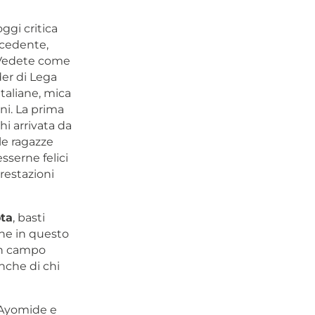
oggi critica
ecedente,
:«Vedete come
der di Lega
italiane, mica
ni. La prima
hi arrivata da
le ragazze
sserne felici
prestazioni
ota
, basti
che in questo
 un campo
nche di chi
 Ayomide e