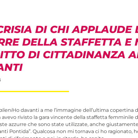
CRISIA DI CHI APPLAUDE 
RRE DELLA STAFFETTA E
RITTO DI CITTADINANZA A
ANTI
8
lieni
Ho davanti a me l’immagine dell’ultima copertina 
avevo rivisto la gara vincente della staffetta femminile d
ste azzurre che sono state utilizzate, anche giustament
nti Pontida”. Qualcosa non mi tornava ci ho ragionato, h