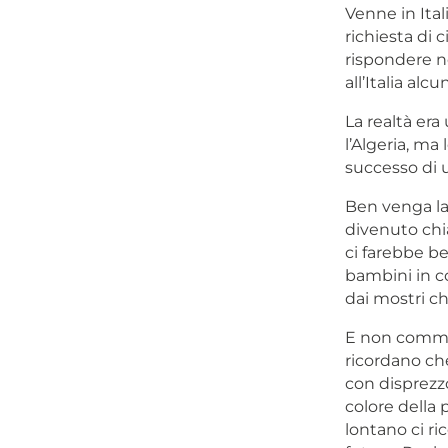
Venne in Itali
richiesta di 
rispondere 
all’Italia al
La realtà era
l’Algeria, ma
successo di 
Ben venga la
divenuto chia
ci farebbe be
bambini in c
dai mostri c
E non commett
ricordano ch
con disprezzo
colore della 
lontano ci r