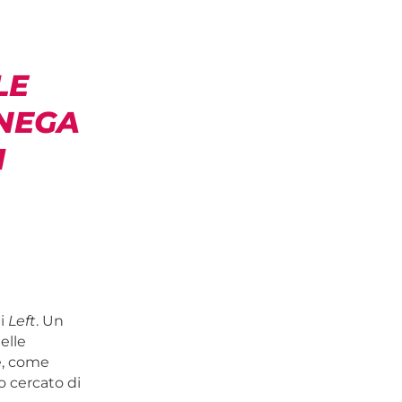
LE
 NEGA
I
di
Left
. Un
elle
e, come
o cercato di