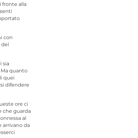
 fronte alla
sentì
mportato
ni con
 del
 sia
e. Ma quanto
i quei
rsi difendere
ueste ore ci
 e che guarda
 connessa al
e arrivano da
sserci