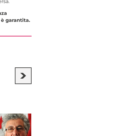
rsa.
nza
è garantita.