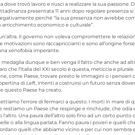
a dove trovò lavoro e riuscì a realizzare la sua passione. Di
cittadinanza presentata 11 anni dopo regolare presenza si 
negativamente perché “la sua presenza non avrebbe co
cun arricchimento economico e culturale”.
 un’altra. Il governo non voleva compromettere le relazio
 le motivazioni sono raccapriccianti e sono all’origine forse
una xenofobia imperante.
 medaglia dunque e ben venga il fatto che anche ad altri
ro che l’Italia del XXI secolo è questa, meticcia e plural
ne, come Paese, trovare presto le immagini o i pensieri d
opertina di
Left
, intenti a costruirsi un futuro senza dove
he questo Paese ha creato.
iamo l’errore di fermarci a questo. I morti in mare di q
e restiamo un Paese che respinge e rinchiude, che odia
 l’altro. Una paura dell’altro solo fino ad un certo punto
pelle o alla lingua parlata. Fanno paura i poveri e quelli ch
icordano quelli che abbiamo vicino e per cui non sembra e