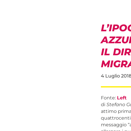
L’IPO
AZZU
IL DI
MIGR
4 Luglio 201
Fonte:
Left
di
Stefano Ga
attimo prima 
quattrocenti
messaggio “a