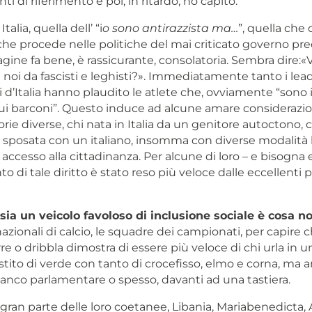
nti di riferimento e poi, in ritardo, ho capito.
talia, quella dell’ “i
o sono antirazzista ma…
”, quella che 
he procede nelle politiche del mai criticato governo pr
ine fa bene, è rassicurante, consolatoria. Sembra dire
 noi da fascisti e leghisti?». Immediatamente tanto i lea
li d’Italia hanno plaudito le atlete che, ovviamente “sono 
sui barconi”. Questo induce ad alcune amare considerazio
orie diverse, chi nata in Italia da un genitore autoctono, c
 sposata con un italiano, insomma con diverse modalità 
ccesso alla cittadinanza. Per alcune di loro – e bisogna e
to di tale diritto è stato reso più veloce dalle eccellenti 
sia un veicolo favoloso di inclusione sociale è cosa n
azionali di calcio, le squadre dei campionati, per capire 
re o dribbla dimostra di essere più veloce di chi urla in
ito di verde con tanto di crocefisso, elmo e corna, ma a
banco parlamentare o spesso, davanti ad una tastiera.
gran parte delle loro coetanee, Libania, Mariabenedicta,