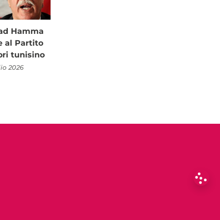
à ad Hamma
al Partito
ori tunisino
lio 2026