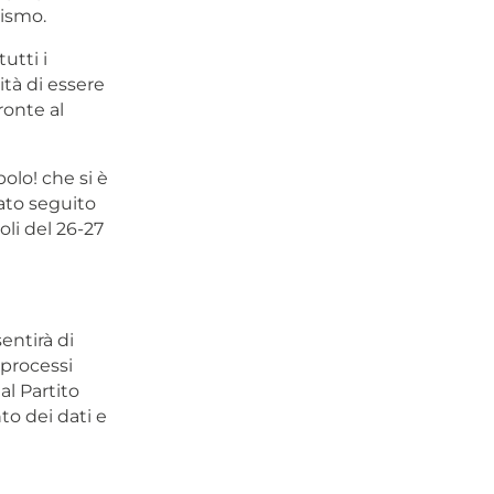
rismo.
utti i
tà di essere
ronte al
olo! che si è
ato seguito
oli del 26-27
entirà di
 processi
al Partito
to dei dati e