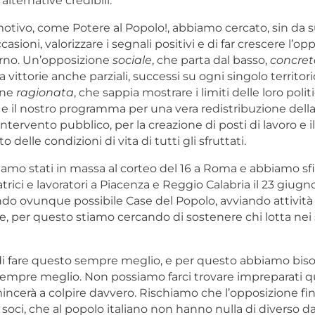
lternative credibili.
otivo, come Potere al Popolo!, abbiamo cercato, sin da su
casioni, valorizzare i segnali positivi e di far crescere l’op
rno. Un’opposizione
sociale
, che parta dal basso,
concret
 vittorie anche parziali, successi su ogni singolo territori
one
ragionata
, che sappia mostrare i limiti delle loro polit
 il nostro programma per una vera redistribuzione della
intervento pubblico, per la creazione di posti di lavoro e il
delle condizioni di vita di tutti gli sfruttati.
iamo stati in massa al corteo del 16 a Roma e abbiamo sf
atrici e lavoratori a Piacenza e Reggio Calabria il 23 giug
do ovunque possibile Case del Popolo, avviando attività
, per questo stiamo cercando di sostenere chi lotta nei 
a di fare questo sempre meglio, e per questo abbiamo bis
 sempre meglio. Non possiamo farci trovare impreparati q
ncerà a colpire davvero. Rischiamo che l’opposizione fin
soci, che al popolo italiano non hanno nulla di diverso d