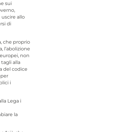
ne sui
overno,
uscire allo
si di
, che proprio
, l’abolizione
 europei, non
tagli alla
a del codice
 per
ici i
lla Lega i
biare la