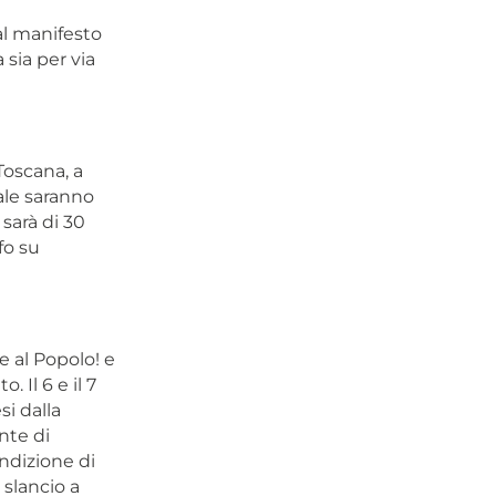
al manifesto
 sia per via
Toscana, a
ale saranno
sarà di 30
fo su
 al Popolo! e
 Il 6 e il 7
i dalla
nte di
ondizione di
 slancio a