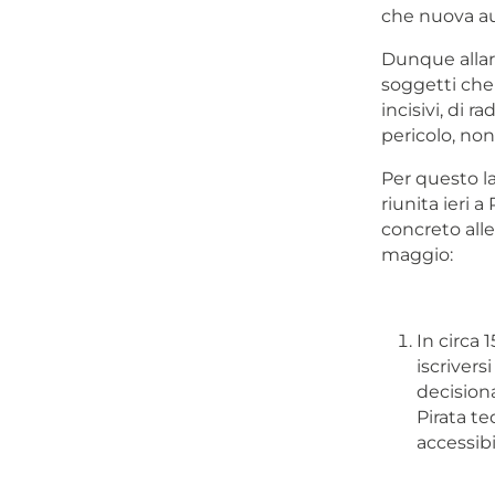
che nuova au
Dunque allar
soggetti che 
incisivi, di r
pericolo, no
Per questo la
riunita ieri 
concreto alle
maggio:
In circa 
iscrivers
decisiona
Pirata t
accessibi