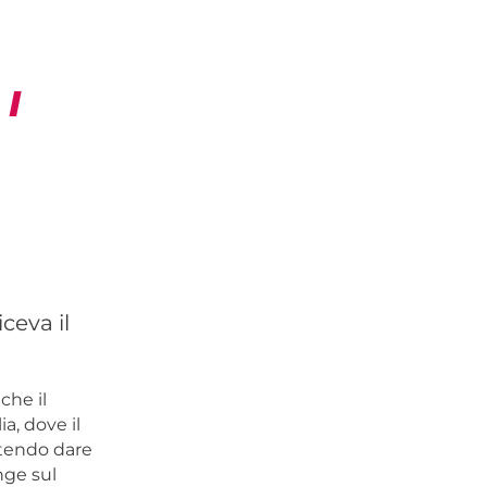
I
ceva il
che il
ia, dove il
otendo dare
inge sul