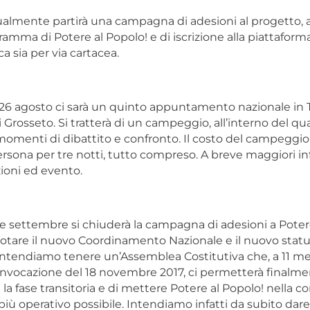
almente partirà una campagna di adesioni al progetto, 
ramma di Potere al Popolo! e di iscrizione alla piattaforma
a sia per via cartacea.
l 26 agosto ci sarà un quinto appuntamento nazionale in 
 Grosseto. Si tratterà di un campeggio, all’interno del qu
momenti di dibattito e confronto. Il costo del campeggio 
rsona per tre notti, tutto compreso. A breve maggiori in
ioni ed evento.
ne settembre si chiuderà la campagna di adesioni a Potere
votare il nuovo Coordinamento Nazionale e il nuovo statuto.
intendiamo tenere un’Assemblea Costitutiva che, a 11 mes
nvocazione del 18 novembre 2017, ci permetterà finalme
la fase transitoria e di mettere Potere al Popolo! nella c
 più operativo possibile. Intendiamo infatti da subito dare