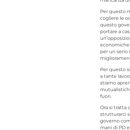
mancanza di a
Per questo m
cogliere le oc
questo gove
portare a casa
un’opposizi
economiche e
per un serio 
miglioramento 
Per questo s
a tante lavor
stiamo apren
mutualistiche
fuori.
Ora si tratt
strutturarci
governo comi
mani di PD e 