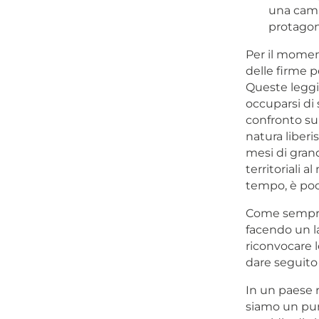
una camp
protagon
Per il moment
delle firme pe
Queste leggi
occuparsi di 
confronto su 
natura liberi
mesi di gran
territoriali 
tempo, è poc
Come sempre, 
facendo un l
riconvocare l
dare seguito 
In un paese 
siamo un pun