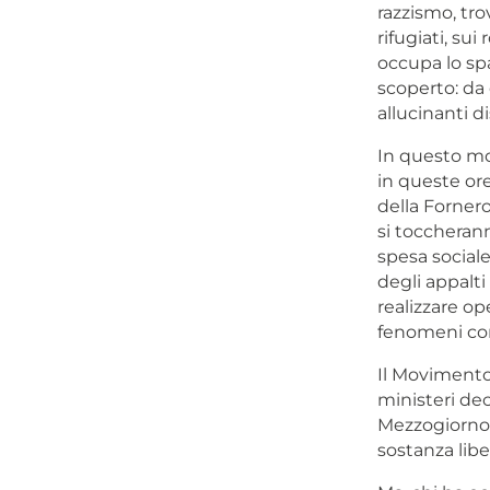
razzismo, trov
rifugiati, su
occupa lo spa
scoperto: da 
allucinanti d
In questo mod
in queste ore
della Fornero
si toccherann
spesa sociale
degli appalti
realizzare op
fenomeni corr
Il Movimento 
ministeri dec
Mezzogiorno 
sostanza libe