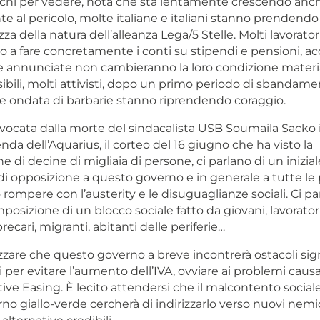
cchi per vedere, nota che sta lentamente crescendo anch
onte al pericolo, molte italiane e italiani stanno prendendo
a della natura dell’alleanza Lega/5 Stelle. Molti lavoratori 
to a fare concretamente i conti su stipendi e pensioni, a
e annunciate non cambieranno la loro condizione materi
bili, molti attivisti, dopo un primo periodo di sbandamen
e ondata di barbarie stanno riprendendo coraggio.
vocata dalla morte del sindacalista USB Soumaila Sacko i
enda dell’Aquarius, il corteo del 16 giugno che ha visto la
e di decine di migliaia di persone, ci parlano di un inizial
 opposizione a questo governo e in generale a tutte le 
rompere con l’austerity e le disuguaglianze sociali. Ci pa
posizione di un blocco sociale fatto da giovani, lavoratori 
ecari, migranti, abitanti delle periferie…
izzare che questo governo a breve incontrerà ostacoli signi
di per evitare l’aumento dell’IVA, ovviare ai problemi causat
ive Easing. È lecito attendersi che il malcontento socia
rno giallo-verde cercherà di indirizzarlo verso nuovi nemici