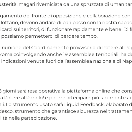
sterità, magari riverniciata da una spruzzata di umanita
gamento del fronte di opposizione e collaborazione con t
lottano, devono andare di pari passo con la nostra capaci
adicarci sui territori, di funzionare rapidamente e bene. Di f
n possiamo permetterci di perdere tempo.
 riunione del Coordinamento provvisorio di Potere al Pop
a Roma coinvolgendo anche 19 assemblee territoriali, ha d
 indicazioni venute fuori dall’assemblea nazionale di Nap
15 giorni sarà resa operativa la piattaforma online che cons
i a Potere al Popolo! e poter partecipare più facilmente ai
li. Lo strumento usato sarà Liquid Feedback, elaborato d
edesco, strumento che garantisce sicurezza nel trattamen
lità nella partecipazione.