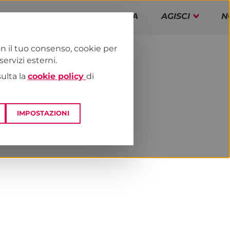
PAP!
PROGRAMMA
AGISCI
N
n il tuo consenso, cookie per
rvizi esterni.
E
NEWS & MEDIA
sulta la
cookie policy
di
IMPOSTAZIONI