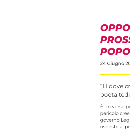
OPPOS
PROSS
POPO
24 Giugno 2
“Lì dove cr
poeta tede
È un verso p
pericolo cresc
governo Lega
risposte ai pr