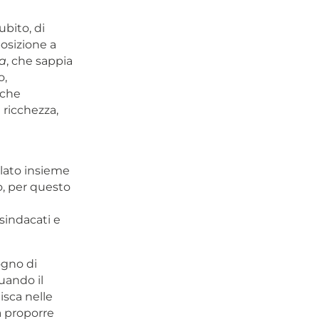
bito, di
posizione a
a
, che sappia
o,
iche
 ricchezza,
ilato insieme
no, per questo
sindacati e
ogno di
uando il
isca nelle
a proporre