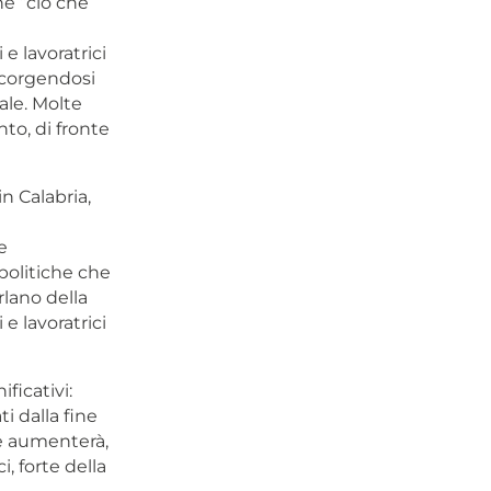
e “ciò che
e lavoratrici
ccorgendosi
ale. Molte
to, di fronte
n Calabria,
e
politiche che
rlano della
e lavoratrici
ficativi:
i dalla fine
le aumenterà,
, forte della