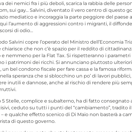
a dei nemici fra i più deboli, scarica la rabbia delle perso
i rom, sui gay… Salvini, diventato il vero centro di questo g
zio mediatico e incoraggia la parte peggiore del paese a 
qui l’aumento di aggressioni contro i migranti, il diffonder
iscorsi di odio…
o Salvini copre l’operato del Ministro dell’Economia Tria
 chiarisce che non c’è spazio per il reddito di cittadinanza
 e nemmeno per la Flat Tax. Si rispetteranno i parametri
o i patrimoni dei ricchi. Si annunciano piuttosto ulteriori 
, un bel condono fiscale per fare cassa e la famosa riform
 nella speranza che si sblocchino un po’ di lavori pubblici,
ere inutili e dannose, anche al rischio di rendere più sempl
uttivi.
5 Stelle, complice e subalterno, ha di fatto consegnato a
isivi, ceduto su tutti i punti del “cambiamento”, tradito il
– e qualche effetto scenico di Di Maio non basterà a cam
rista di questo governo.