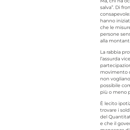
Ma, chi ha o
salva”. Di fr
consapevolezz
hanno inizia
che le misur
persone sensi
alla montant
La rabbia pro
l’assurda vic
partecipazion
movimento di
non vogliano 
possibile com
più o meno pr
È lecito ipot
trovare i sol
del Quantitat
e che il gove