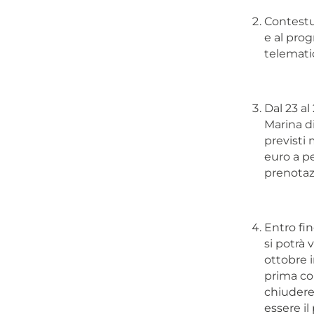
Contestu
e al prog
telematic
Dal 23 a
Marina di
previsti 
euro a pe
prenotaz
Entro fi
si potrà 
ottobre 
prima co
chiudere 
essere il