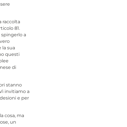
sere
 raccolta
ticolo 81.
 spingerlo a
 vero
 la sua
po questi
blee
 mese di
ori stanno
i invitiamo a
adesioni e per
la cosa, ma
cose, un