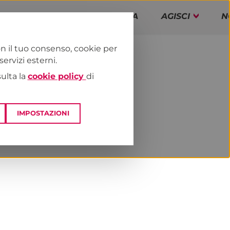
PAP!
PROGRAMMA
AGISCI
N
n il tuo consenso, cookie per
rvizi esterni.
E
NEWS & MEDIA
sulta la
cookie policy
di
IMPOSTAZIONI