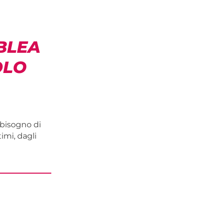
BLEA
OLO
 bisogno di
imi, dagli