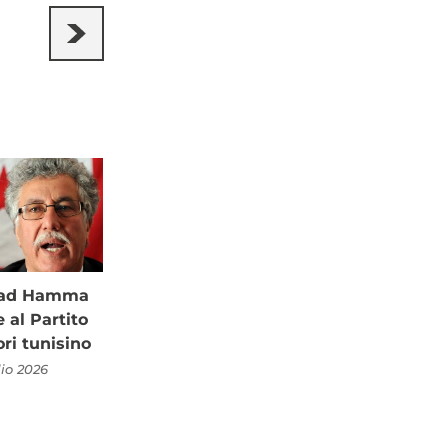
à ad Hamma
al Partito
ori tunisino
lio 2026