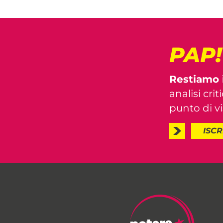
PAP
Restiamo 
analisi crit
punto di vis
ISCR