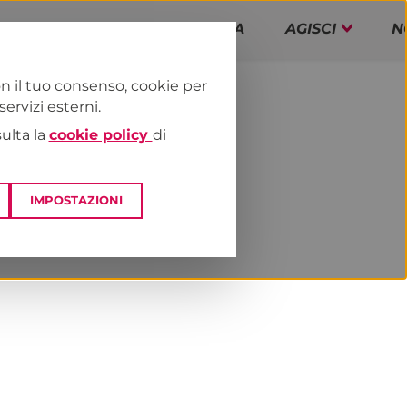
PAP!
PROGRAMMA
AGISCI
N
n il tuo consenso, cookie per
rvizi esterni.
E
NEWS & MEDIA
sulta la
cookie policy
di
IMPOSTAZIONI