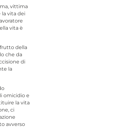
ima, vittima
la vita dei
lavoratore
lla vita è
frutto della
lo che da
cisione di
te la
do
di omicidio e
uire la vita
ne, ci
razione
ato avverso