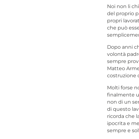
Noi non li ch
del proprio p
propri lavora
che può esser
semplicemen
Dopo anni che
volontà padr
sempre provi
Matteo Armell
costruzione d
Molti forse n
finalmente un
non di un se
di questo lav
ricorda che l
ipocrita e me
sempre e solt