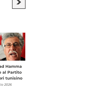
à ad Hamma
al Partito
ori tunisino
lio 2026