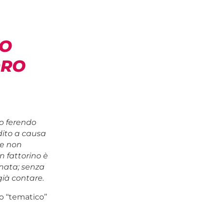
MO
ORO
no ferendo
dito a causa
se non
 un fattorino è
nata; senza
già contare.
 ‘‘tematico’’