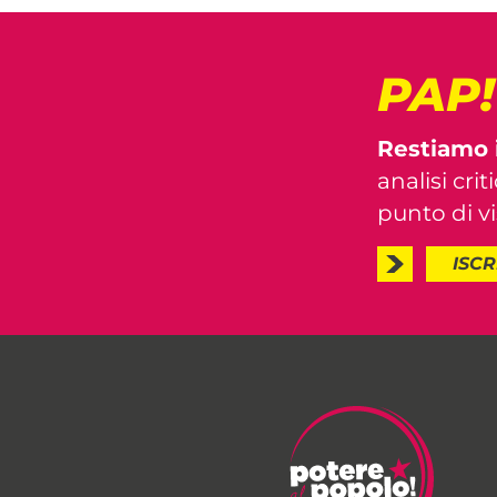
PAP
Restiamo 
analisi crit
punto di vis
ISCR