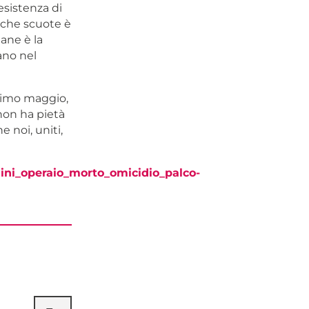
esistenza di
 che scuote è
mane è la
ano nel
primo maggio,
 non ha pietà
noi, uniti,
ini_operaio_morto_omicidio_palco-