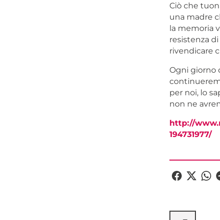
Ciò che tuona
una madre ch
la memoria vi
resistenza di
rivendicare c
Ogni giorno d
continueremo 
per noi, lo 
non ne avrem
http://www.
194731977/