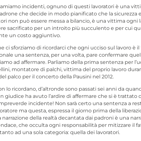
iamiamo incidenti, ognuno di questi lavoratori è una vitt
adrone che decide in modo pianificato che la sicurezza e 
tori non può essere messa a bilancio, è una vittima ogni 
e sacrificato per un introito più succulento e per cui que
te un costo aggiuntivo.
 ci sforziamo di ricordarci che ogni ucciso sul lavoro è il 
onale una sentenza, per una volta, pare confermare quel
amo ad affermare. Parliamo della prima sentenza per l’uc
ini, montatore di palchi, vittima del proprio lavoro duran
el palco per il concerto della Pausini nel 2012.
on lo ricordano, d’altronde sono passati sei anni da quan
 giudice ha avuto l’ardire di affermare che si è trattato 
mpreverde incidente! Non sarà certo una sentenza a restit
oratore ma questa, espressa il giorno prima della liberazio
a narrazione della realtà decantata dai padroni è una nar
ndace, che occulta ogni responsabilità per mitizzare il f
anto ad una sola categoria: quella dei lavoratori.