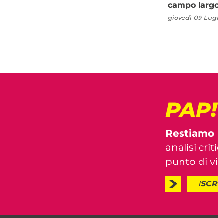
campo larg
giovedì 09 Lugl
PAP
Restiamo 
analisi crit
punto di vis
ISCR