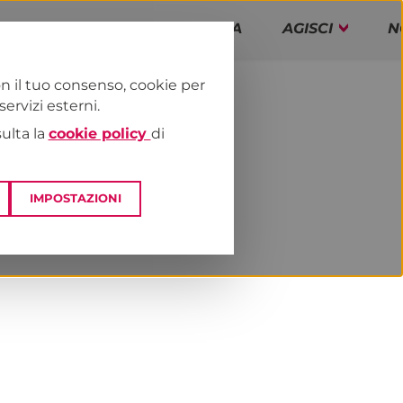
PAP!
PROGRAMMA
AGISCI
N
n il tuo consenso, cookie per
rvizi esterni.
E
NEWS & MEDIA
sulta la
cookie policy
di
IMPOSTAZIONI