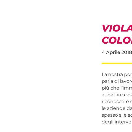
VIOL
COLO
4 Aprile 2018
La nostra por
parla di lavo
più che l’imm
a lasciare ca
riconoscere 
le aziende da
spesso si è s
degli interven