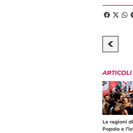
ARTICOLI
Le ragioni d
Popolo e l’is