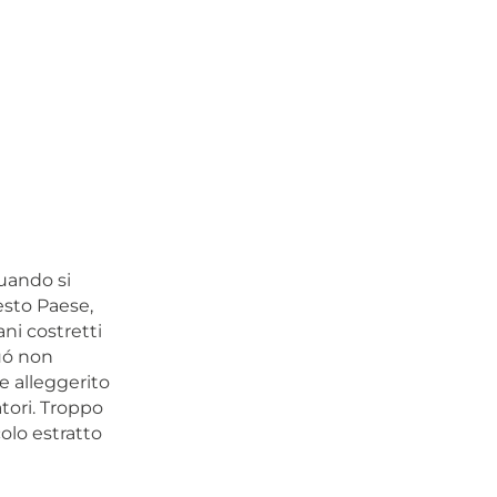
Quando si
esto Paese,
ni costretti
puó non
e alleggerito
atori. Troppo
colo estratto