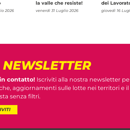
o
la valle che resiste!
dei Lavorat
io 2026
venerdì 31 Luglio 2026
giovedì 16 Lug
! NEWSLETTER
in contatto!
Iscriviti alla nostra newsletter pe
iche, aggiornamenti sulle lotte nei territori e i
ta senza filtri.
IVITI