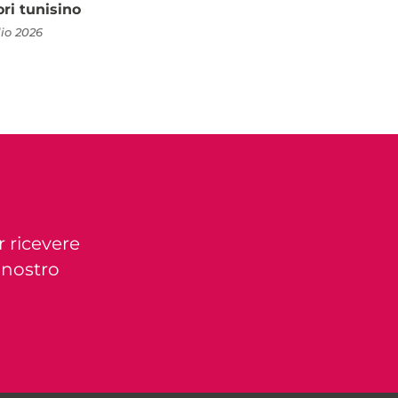
ori tunisino
lio 2026
r ricevere
l nostro