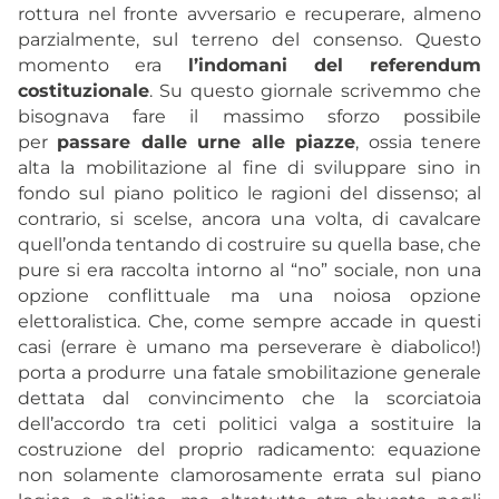
rottura nel fronte avversario e recuperare, almeno
parzialmente, sul terreno del consenso. Questo
momento era
l’indomani del referendum
costituzionale
. Su questo giornale scrivemmo che
bisognava fare il massimo sforzo possibile
per
passare
dalle urne alle piazze
, ossia tenere
alta la mobilitazione al fine di sviluppare sino in
fondo sul piano politico le ragioni del dissenso; al
contrario, si scelse, ancora una volta, di cavalcare
quell’onda tentando di costruire su quella base, che
pure si era raccolta intorno al “no” sociale, non una
opzione conflittuale ma una noiosa opzione
elettoralistica. Che, come sempre accade in questi
casi (errare è umano ma perseverare è diabolico!)
porta a produrre una fatale smobilitazione generale
dettata dal convincimento che la scorciatoia
dell’accordo tra ceti politici valga a sostituire la
costruzione del proprio radicamento: equazione
non solamente clamorosamente errata sul piano