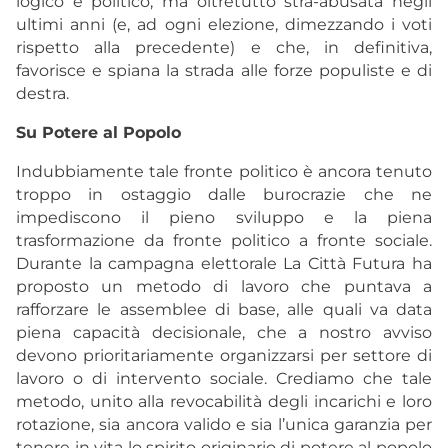
logico e politico, ma oltretutto stra-abusata negli
ultimi anni (e, ad ogni elezione, dimezzando i voti
rispetto alla precedente) e che, in definitiva,
favorisce e spiana la strada alle forze populiste e di
destra.
Su Potere al Popolo
Indubbiamente tale fronte politico è ancora tenuto
troppo in ostaggio dalle burocrazie che ne
impediscono il pieno sviluppo e la piena
trasformazione da fronte politico a fronte sociale.
Durante la campagna elettorale La Città Futura ha
proposto un metodo di lavoro che puntava a
rafforzare le assemblee di base, alle quali va data
piena capacità decisionale, che a nostro avviso
devono prioritariamente organizzarsi per settore di
lavoro o di intervento sociale. Crediamo che tale
metodo, unito alla revocabilità degli incarichi e loro
rotazione, sia ancora valido e sia l’unica garanzia per
tenere in vita lo spirito originario di potere al popolo