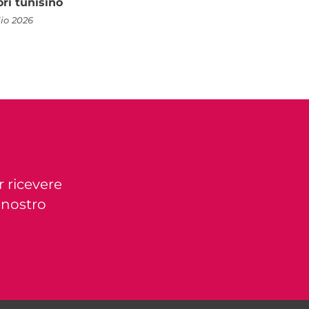
ori tunisino
lio 2026
r ricevere
l nostro