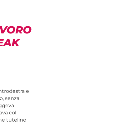
AVORO
EAK
entrodestra e
o, senza
uggeva
ava col
he tutelino