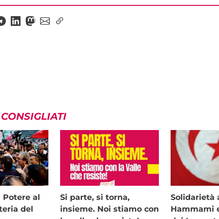
 CONSIGLIATI
i Potere al
Si parte, si torna,
Solidariet
teria del
insieme. Noi stiamo con
Hammami e 