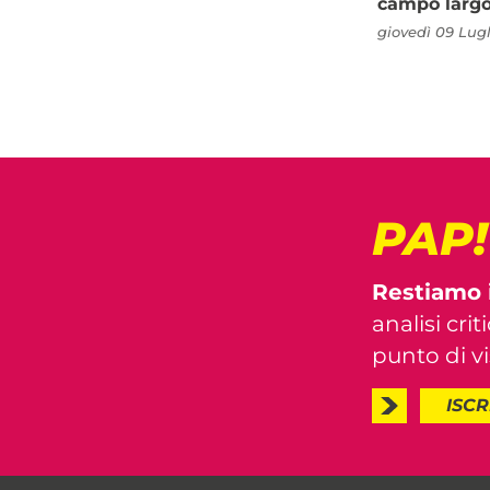
campo larg
giovedì 09 Lugl
PAP
Restiamo 
analisi crit
punto di vis
ISCR