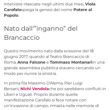
interviste rilasciate negli ultimi due mesi,
Viola
Carofalo
spiega la genesi del nome
Potere al
Popolo
.
Nato dall'”inganno” del
Brancaccio
Questo movimento nato dalla scissione del 18
giugno 2017, quando al Teatro Brancaccio di
Roma,
Anna Falcone
e
Tommaso Montanari
in una
grande assemblea pubblica stavano cercando un
modo per riunire la sinistra.
In prima fila Massimo D’Alema, Pier Luigi
Bersani,
Nichi Vendola
che poi sarebbero confluiti in
Liberi e Uguali. Proprio durante quella
manifestazione Carofalo si fece notare con
un’invasione di campo, rimasta nelle memorie di