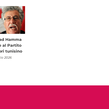
à ad Hamma
al Partito
ori tunisino
lio 2026