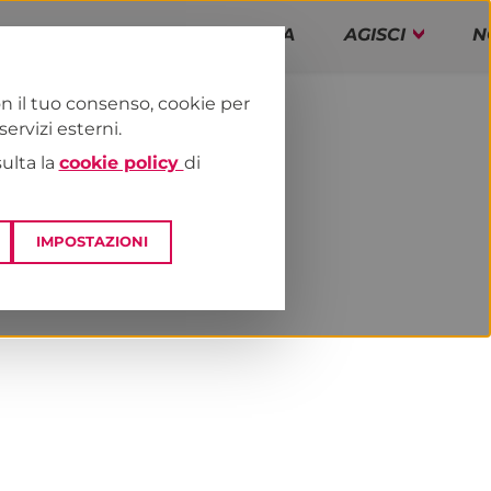
PAP!
PROGRAMMA
AGISCI
N
n il tuo consenso, cookie per
rvizi esterni.
E
NEWS & MEDIA
sulta la
cookie policy
di
IMPOSTAZIONI