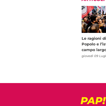
Le ragioni d
Popolo e l’is
campo larg
giovedì 09 Lugl
PAP