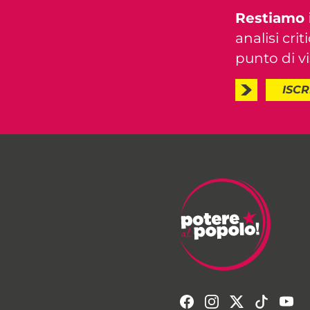
Restiamo 
analisi crit
punto di vis
ISCR