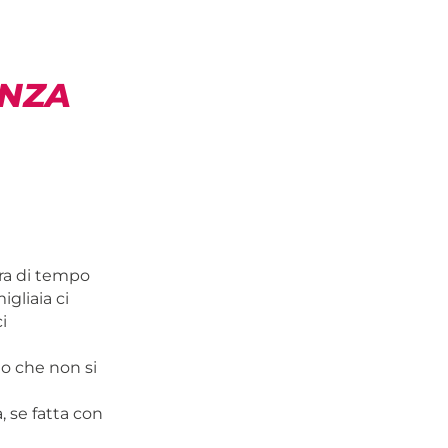
ENZA
ora di tempo
igliaia ci
i
lo che non si
a, se fatta con