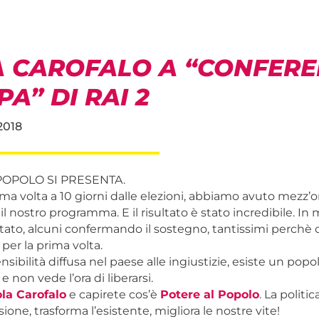
A CAROFALO A “CONFER
A” DI RAI 2
2018
POPOLO SI PRESENTA.
prima volta a 10 giorni dalle elezioni, abbiamo avuto mezz’
l nostro programma. E il risultato è stato incredibile. In m
tato, alcuni confermando il sostegno, tantissimi perchè c
per la prima volta.
nsibilità diffusa nel paese alle ingiustizie, esiste un popo
e non vede l’ora di liberarsi.
ola Carofalo
e capirete cos’è
Potere al Popolo
. La politic
ione, trasforma l’esistente, migliora le nostre vite!