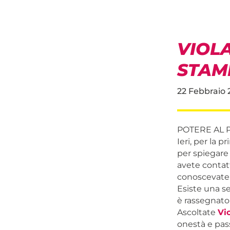
VIOL
STAMP
22 Febbraio 
POTERE AL 
Ieri, per la 
per spiegare i
avete contat
conoscevate 
Esiste una se
è rassegnato 
Ascoltate
Vi
onestà e pass