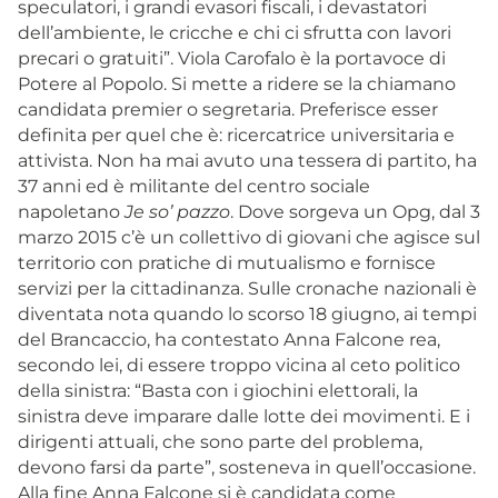
speculatori, i grandi evasori fiscali, i devastatori
dell’ambiente, le cricche e chi ci sfrutta con lavori
precari o gratuiti”. Viola Carofalo è la portavoce di
Potere al Popolo. Si mette a ridere se la chiamano
candidata premier o segretaria. Preferisce esser
definita per quel che è: ricercatrice universitaria e
attivista. Non ha mai avuto una tessera di partito, ha
37 anni ed è militante del centro sociale
napoletano
Je so’ pazzo
. Dove sorgeva un Opg, dal 3
marzo 2015 c’è un collettivo di giovani che agisce sul
territorio con pratiche di mutualismo e fornisce
servizi per la cittadinanza. Sulle cronache nazionali è
diventata nota quando lo scorso 18 giugno, ai tempi
del Brancaccio, ha contestato Anna Falcone rea,
secondo lei, di essere troppo vicina al ceto politico
della sinistra: “Basta con i giochini elettorali, la
sinistra deve imparare dalle lotte dei movimenti. E i
dirigenti attuali, che sono parte del problema,
devono farsi da parte”, sosteneva in quell’occasione.
Alla fine Anna Falcone si è candidata come