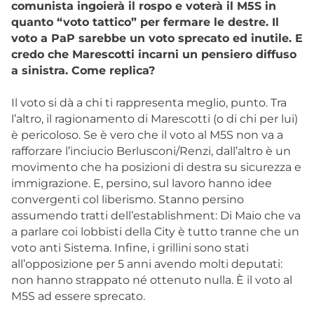
comunista ingoierà il rospo e voterà il M5S in
quanto “voto tattico” per fermare le destre. Il
voto a PaP sarebbe un voto sprecato ed inutile. E
credo che Marescotti incarni un pensiero diffuso
a sinistra. Come replica?
Il voto si dà a chi ti rappresenta meglio, punto. Tra
l’altro, il ragionamento di Marescotti (o di chi per lui)
è pericoloso. Se è vero che il voto al M5S non va a
rafforzare l’inciucio Berlusconi/Renzi, dall’altro è un
movimento che ha posizioni di destra su sicurezza e
immigrazione. E, persino, sul lavoro hanno idee
convergenti col liberismo. Stanno persino
assumendo tratti dell’establishment: Di Maio che va
a parlare coi lobbisti della City è tutto tranne che un
voto anti Sistema. Infine, i grillini sono stati
all’opposizione per 5 anni avendo molti deputati:
non hanno strappato né ottenuto nulla. È il voto al
M5S ad essere sprecato.