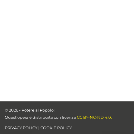
© 2026 - Potere al Popolo!
Quest'opera è distribuita con licenza
CC BY-NC-ND 4.0.
PRIVACY POLICY
|
COOKIE POLICY