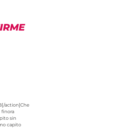
IRME
B[/action]Che
 finora
pito sin
amo capito