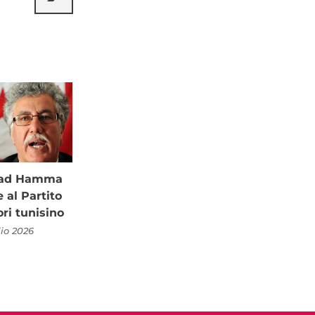
à ad Hamma
al Partito
ori tunisino
lio 2026