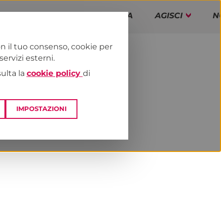
PAP!
PROGRAMMA
AGISCI
N
n il tuo consenso, cookie per
rvizi esterni.
E
NEWS & MEDIA
sulta la
cookie policy
di
IMPOSTAZIONI