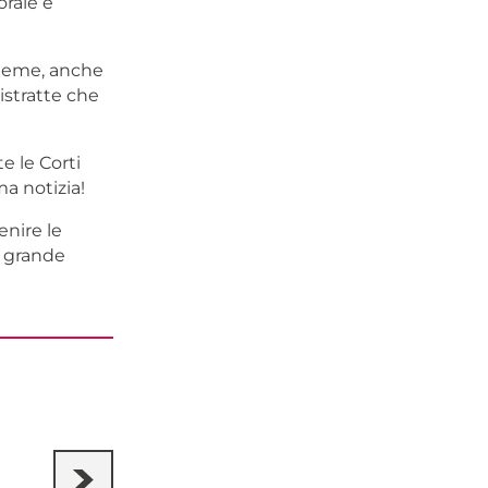
orale e
sieme, anche
distratte che
e le Corti
ma notizia!
enire le
a grande