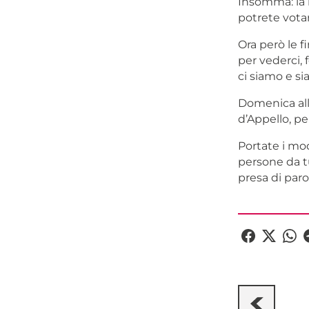
Insomma: la n
potrete votar
Ora però le 
per vederci, 
ci siamo e si
Domenica alle
d’Appello, pe
Portate i mod
persone da t
presa di parol