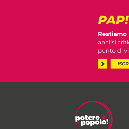
PAP
Restiamo 
analisi crit
punto di vis
ISCR