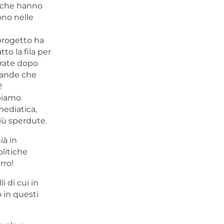
, che hanno
ono nelle
progetto ha
to la fila per
trate dopo
grande che
!
bbiamo
mediatica,
più sperdute.
ià in
litiche
rro!
 di cui in
 in questi