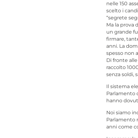
nelle 150 ass
scelto i c
andi
“segrete segr
Ma la prova 
un grande fut
firmare, tant
anni. La doma
spesso non 
Di fronte all
raccolto 1000
senza soldi, 
Il sistema el
Parlamento di
hanno dovuto 
Noi siamo ind
Parlamento no
anni come con