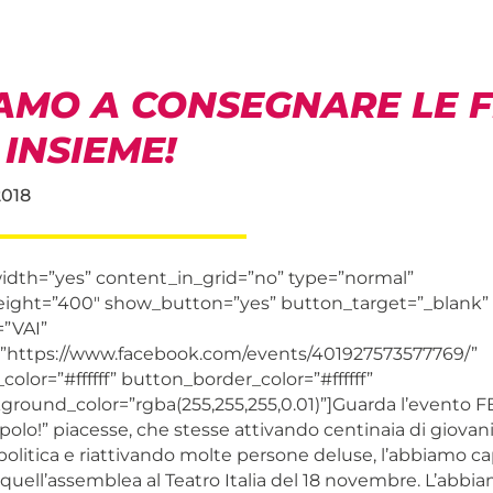
AMO A CONSEGNARE LE F
 INSIEME!
2018
_width=”yes” content_in_grid=”no” type=”normal”
eight=”400″ show_button=”yes” button_target=”_blank”
”VAI”
=”https://www.facebook.com/events/401927573577769/”
olor=”#ffffff” button_border_color=”#ffffff”
round_color=”rgba(255,255,255,0.01)”]Guarda l’evento F
polo!” piacesse, che stesse attivando centinaia di giovani
 politica e riattivando molte persone deluse, l’abbiamo ca
da quell’assemblea al Teatro Italia del 18 novembre. L’abbi