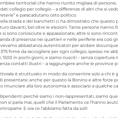
emblee territoriali che hanno riunito migliaia di persone
dati collegio per collegio – a differenze di altri che si ved
eterie” e paracadutano ceto politico.
della strada e dei banchetti ci ha dimostrato che questo 
uro davanti, bel oltre le elezioni. Tante persone hanno fat
e si sono conosciute e appassionate, altre si sono rincon
nda di presenza nei quartieri e nelle periferie era così 
avevamo abbastanza autenticatori per andare dovunque
e 375 firme da raccogliere per ogni collegio, spesso ne a
, 1500 in pochi giorni, e siamo riusciti – senza copertura 
senza contatti illustri – a raggiungere anche le province 
ettorale è strutturato in modo da consentire solo a chi è g
 presentarsi: anche per questo la Bonino e altre forze po
rinunciare alla loro autonomia e associarsi a qualche ca
ipendenti perché siamo i non-rappresentati, siamo quelli
n si parla mai, quelli che il Parlamento ce l’hanno avuto
troparte. E ora ce l’abbiamo fatta da soli!