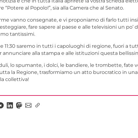
otizia è che in tutta Italia aprirete la vostra scheda elett
e “Potere al Popolo!”, sia alla Camera che al Senato.
firme vanno consegnate, e vi proponiamo di farlo tutti in
festeggiare, fare sapere al paese e alle televisioni un po’ 
amo tantissimi.
 11:30 saremo in tutti i capoluoghi di regione, fuori a tutt
r annunciare alla stampa e alle istituzioni questa bellissi
uli, lo spumante, i dolci, le bandiere, le trombette, fate v
utta la Regione, trasformiamo un atto burocratico in un
a collettiva!