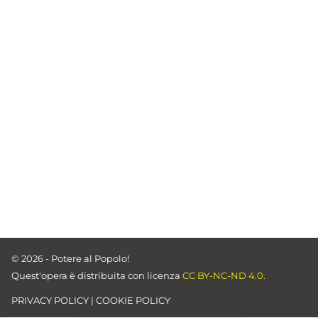
© 2026 - Potere al Popolo!
Quest'opera è distribuita con licenza
CC BY-NC-ND 4.0.
PRIVACY POLICY
|
COOKIE POLICY